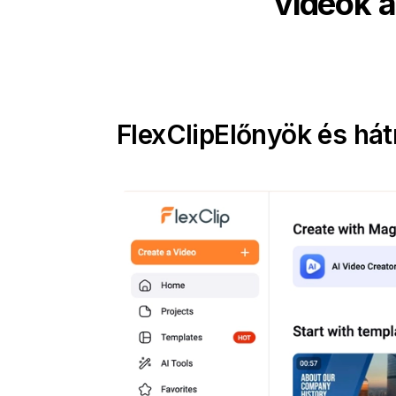
videók á
FlexClip
Előnyök és há