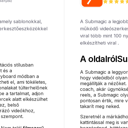
mények)
 amely sablonokkal,
A Submagic a legjobb
zerkesztőeszközökkel
működő videószerkes
viral több mint 100 n
elkészítheti viral .
A oldalról
Su
tációs stílusban
t és a
A Submagic a leggyor
oryboard módban a
hogy videóidból olyan
eti el, ami tökéletes,
megállítják a nézőket.
nalakat túlterhelőnek
coach, akár ügynöksé
be a tartalmat, adjon
reels, a Submagic oly
rcek alatt elkészülhet
pontosan értik, mire 
hez, belső
takarít meg neked.
rázó videókhoz,
s szempont.
Szeretnél a márkádhoz
kattintással meg is van
. Nem talál
filmszerű
hozzáadnod, háttérzen