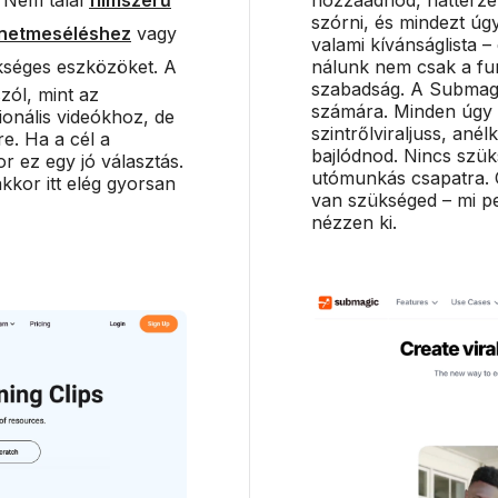
szórni, és mindezt ú
ténetmeséléshez
vagy
valami kívánságlista –
séges eszközöket. A
nálunk nem csak a fu
szabadság. A Submagic
zól, mint az
számára. Minden úgy 
cionális videókhoz, de
szintrőlviraljuss, ané
e. Ha a cél a
bajlódnod. Nincs szük
r ez egy jó választás.
utómunkás csapatra. C
kkor itt elég gyorsan
van szükséged – mi pe
nézzen ki.