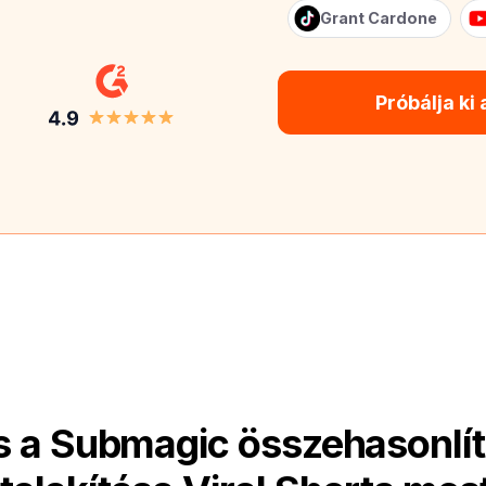
Grant Cardone
Próbálja ki
és a Submagic összehasonlí