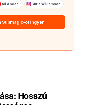
Ali Abdaal
Chris Williamson
 a Submagic-ot ingyen
tása: Hosszú