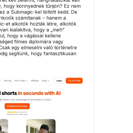
gy, hogy könnyednek tűnjön? Ez nem
 ez a Submagic-kel töltött kedd. De
nkciók számítanak – hanem a
-et alkotók hozták létre, alkotók
van kialakítva, hogy a „meh”
lkül, hogy a vágással kellene
séged filmes diplomára vagy
sak egy elmesélni való történetre
dig segítünk, hogy fantasztikusan