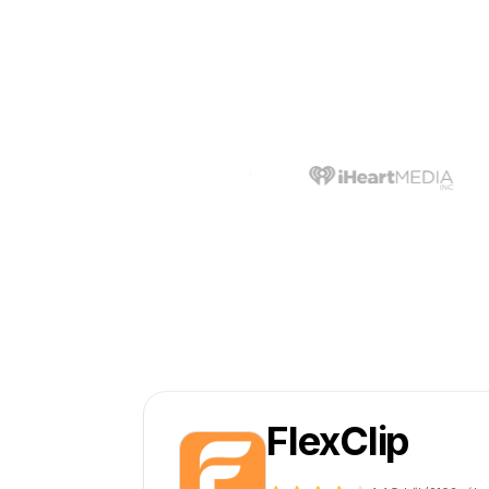
FlexClip