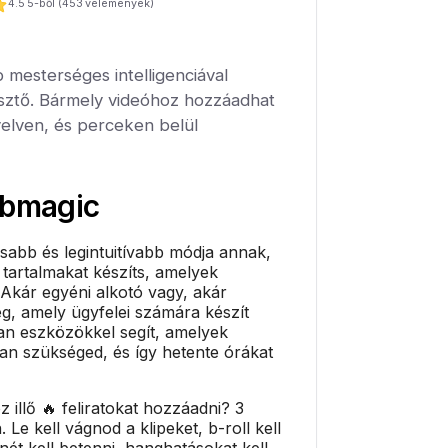
4.5
5-ből (
453
vélemények)
 mesterséges intelligenciával
ztő. Bármely videóhoz hozzáadhat
yelven, és perceken belül
bmagic
sabb és legintuitívabb módja annak,
 tartalmakat készíts, amelyek
 Akár egyéni alkotó vagy, akár
g, amely ügyfelei számára készít
an eszközökkel segít, amelyek
van szükséged, és így hetente órákat
 illő 🔥 feliratokat hozzáadni? 3
. Le kell vágnod a klipeket, b-roll kell
ét kell betenni, hanghatásokat kell