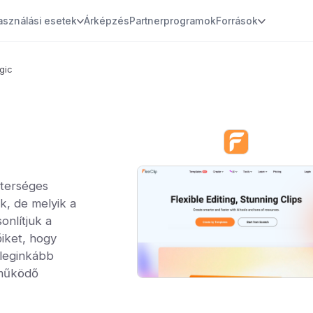
asználási esetek
Árképzés
Partnerprogramok
Források
gic
sterséges
k, de melyik a
onlítjuk a
őiket, hogy
 leginkább
 működő