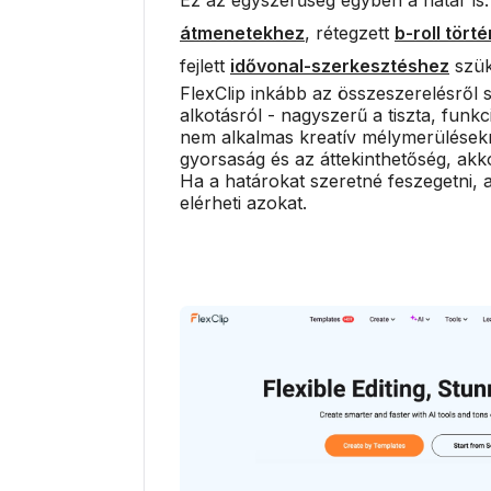
átmenetekhez
, rétegzett
b-roll tör
fejlett
idővonal-szerkesztéshez
szük
FlexClip inkább az összeszerelésről s
alkotásról - nagyszerű a tiszta, funk
nem alkalmas kreatív mélymerülésekr
gyorsaság és az áttekinthetőség, akko
Ha a határokat szeretné feszegetni, a
elérheti azokat.