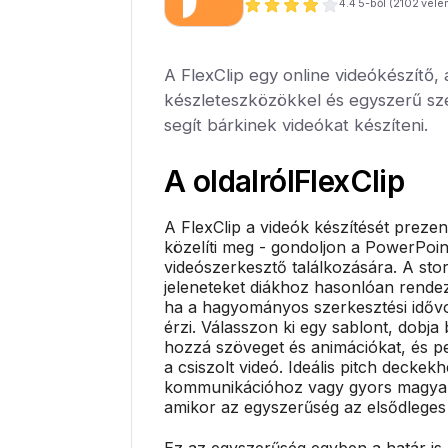
4.4
5-ből (
2102
véle
A FlexClip egy online videókészítő,
készleteszközökkel és egyszerű s
segít bárkinek videókat készíteni.
A oldalról
FlexClip
A FlexClip a videók készítését prezen
közelíti meg - gondoljon a PowerPoin
videószerkesztő találkozására. A st
jeleneteket diákhoz hasonlóan rendezh
ha a hagyományos szerkesztési idővo
érzi. Válasszon ki egy sablont, dobja 
hozzá szöveget és animációkat, és pe
a csiszolt videó. Ideális pitch deckek
kommunikációhoz vagy gyors magya
amikor az egyszerűség az elsődlege
Ez az egyszerűség egyben a határ is