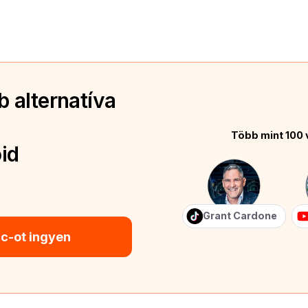
 alternatíva
Több mint 100 
id
Grant Cardone
ic-ot ingyen