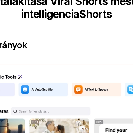
talakítása Viral Shorts me
intelligenciaShorts
trányok