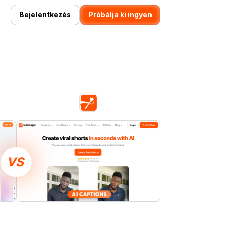
Bejelentkezés
Próbálja ki ingyen
VS