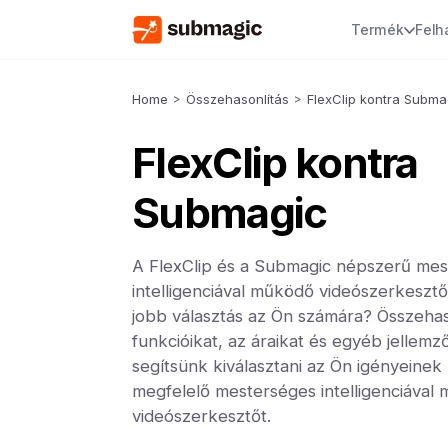
Termék
Felh
Home
>
Összehasonlítás
>
FlexClip kontra Subma
FlexClip kontra
Submagic
A FlexClip és a Submagic népszerű me
intelligenciával működő videószerkesztő
jobb választás az Ön számára? Összehas
funkcióikat, az áraikat és egyéb jellemz
segítsünk kiválasztani az Ön igényeinek
megfelelő mesterséges intelligenciával
videószerkesztőt.