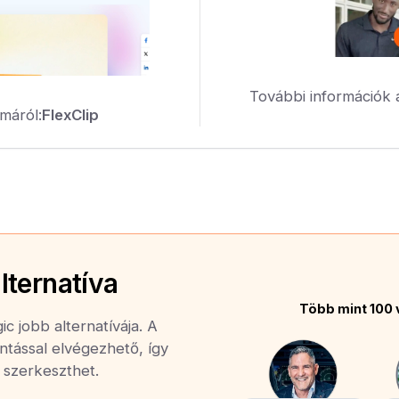
További információk 
máról:
FlexClip
lternatíva
Több mint 100 
c jobb alternatívája. A
ntással elvégezhető, így
n szerkeszthet.