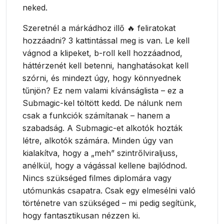
neked.
Szeretnél a márkádhoz illő 🔥 feliratokat
hozzáadni? 3 kattintással meg is van. Le kell
vágnod a klipeket, b-roll kell hozzáadnod,
háttérzenét kell betenni, hanghatásokat kell
szórni, és mindezt úgy, hogy könnyednek
tűnjön? Ez nem valami kívánságlista – ez a
Submagic-kel töltött kedd. De nálunk nem
csak a funkciók számítanak – hanem a
szabadság. A Submagic-et alkotók hozták
létre, alkotók számára. Minden úgy van
kialakítva, hogy a „meh” szintrőlviraljuss,
anélkül, hogy a vágással kellene bajlódnod.
Nincs szükséged filmes diplomára vagy
utómunkás csapatra. Csak egy elmesélni való
történetre van szükséged – mi pedig segítünk,
hogy fantasztikusan nézzen ki.