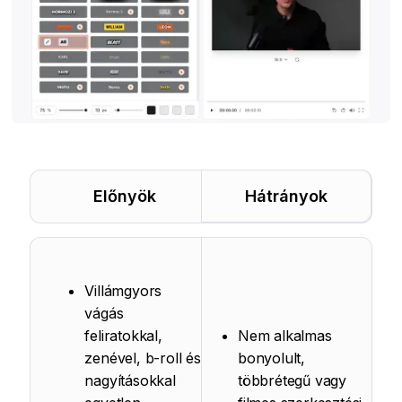
Előnyök
Hátrányok
Villámgyors
vágás
feliratokkal,
Nem alkalmas
zenével, b-roll és
bonyolult,
nagyításokkal
többrétegű vagy