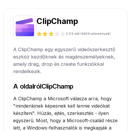
ClipChamp
2.9
5-ből (
4659
vélemények)
A ClipChamp egy egyszerű videószerkesztő
eszköz kezdőknek és magánszemélyeknek,
amely drag, drop és create funkciókkal
rendelkezik.
A oldalról
ClipChamp
A ClipChamp a Microsoft válasza arra, hogy
"mindenkinek képesnek kell lennie videókat
készíteni". Húzás, ejtés, szerkesztés - ilyen
egyszerű. Most, hogy a Microsoft-család része
lett, a Windows-felhasználók is megkapják a