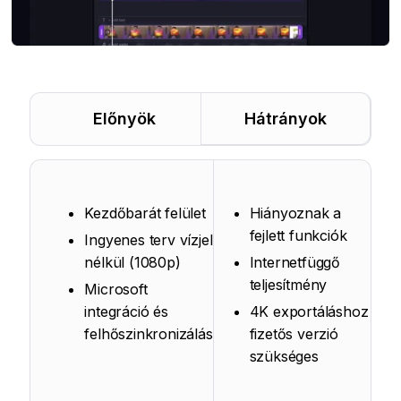
Előnyök
Hátrányok
Kezdőbarát felület
Hiányoznak a
fejlett funkciók
Ingyenes terv vízjel
nélkül (1080p)
Internetfüggő
teljesítmény
Microsoft
integráció és
4K exportáláshoz
felhőszinkronizálás
fizetős verzió
szükséges