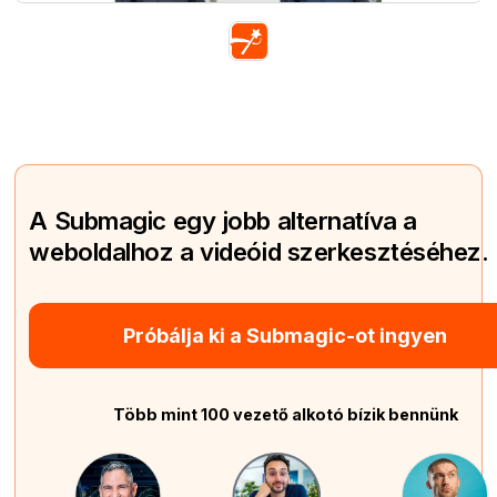
A Submagic egy jobb alternatíva a
weboldalhoz a videóid szerkesztéséhez.
Próbálja ki a Submagic-ot ingyen
Több mint 100 vezető alkotó bízik bennünk