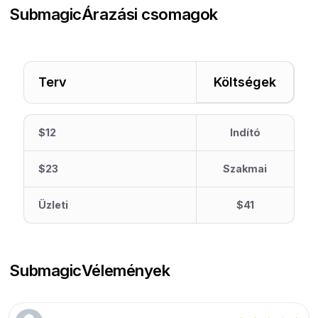
Submagic
Árazási csomagok
Terv
Költségek
$12
Indító
$23
Szakmai
Üzleti
$41
Submagic
Vélemények