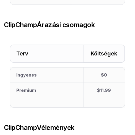
ClipChamp
Árazási csomagok
Terv
Költségek
Ingyenes
$0
Premium
$11.99
ClipChamp
Vélemények