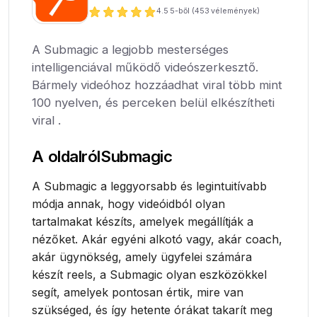
4.5
5-ből (
453
vélemények)
A Submagic a legjobb mesterséges
intelligenciával működő videószerkesztő.
Bármely videóhoz hozzáadhat viral több mint
100 nyelven, és perceken belül elkészítheti
viral .
A oldalról
Submagic
A Submagic a leggyorsabb és legintuitívabb
módja annak, hogy videóidból olyan
tartalmakat készíts, amelyek megállítják a
nézőket. Akár egyéni alkotó vagy, akár coach,
akár ügynökség, amely ügyfelei számára
készít reels, a Submagic olyan eszközökkel
segít, amelyek pontosan értik, mire van
szükséged, és így hetente órákat takarít meg