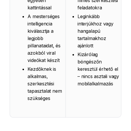
egyetlen
filmes szerkesztési
kattintással
feladatokra
A mesterséges
Leginkább
intelligencia
interjúkhoz vagy
kiválasztja a
hangalapú
legjobb
tartalmakhoz
pillanataidat, és
ajánlott
azokból viral
Kizárólag
videókat készít
böngészőn
Kezdőknek is
keresztül érhető el
alkalmas,
– nincs asztali vagy
szerkesztési
mobilalkalmazás
tapasztalat nem
szükséges