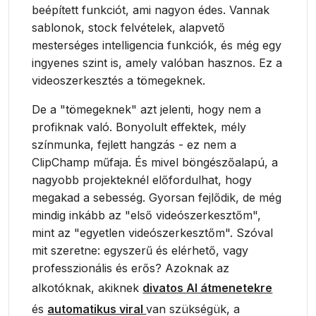
beépített funkciót, ami nagyon édes. Vannak
sablonok, stock felvételek, alapvető
mesterséges intelligencia funkciók, és még egy
ingyenes szint is, amely valóban hasznos. Ez a
videoszerkesztés a tömegeknek.
De a "tömegeknek" azt jelenti, hogy nem a
profiknak való. Bonyolult effektek, mély
színmunka, fejlett hangzás - ez nem a
ClipChamp műfaja. És mivel böngészőalapú, a
nagyobb projekteknél előfordulhat, hogy
megakad a sebesség. Gyorsan fejlődik, de még
mindig inkább az "első videószerkesztőm",
mint az "egyetlen videószerkesztőm". Szóval
mit szeretne: egyszerű és elérhető, vagy
professzionális és erős? Azoknak az
alkotóknak, akiknek
divatos AI átmenetekre
és
automatikus viral
van szükségük, a