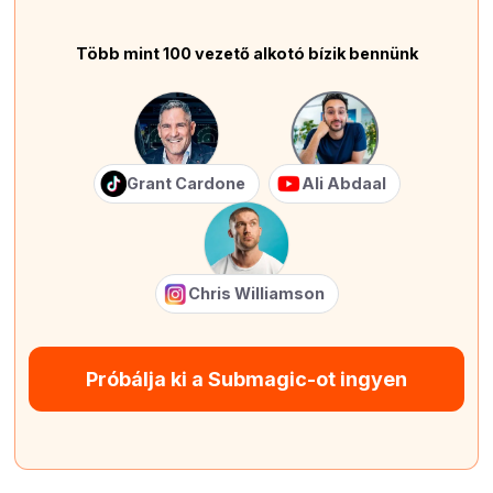
Több mint 100 vezető alkotó bízik bennünk
Grant Cardone
Ali Abdaal
Chris Williamson
Próbálja ki a Submagic-ot ingyen