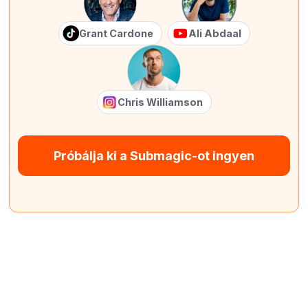
Grant Cardone
Ali Abdaal
Chris Williamson
Próbálja ki a Submagic-ot ingyen