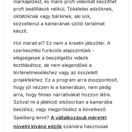
márkajelzést, és máris profi videókat készíthet
profi beállítások nélkül. Tökéletes edzőknek,
oktatóknak vagy bárkinek, aki sok,
közvetlenül a kamerának szóló tartalmat
készít.
Hol marad el? Ez nem a kreatív játszótér. A
szerkesztési funkciók alapszintűek -
elégségesek a beszélgetős videók
tisztításához, de nem elegendőek a
történetmeséléshez vagy az összetett
projektekhez. Ez a program arra összpontosít,
hogy jól nézzen ki a kamerában, nem pedig
arra, hogy filmes narratívákat hozzon létre.
Szóval mi a játékod: elsősorban a kamerába
beszélsz, vagy megpróbálsz a következő
Spielberg lenni?
A vállalkozásuk méretét
növelni kívánó edzők
számára hasznosak