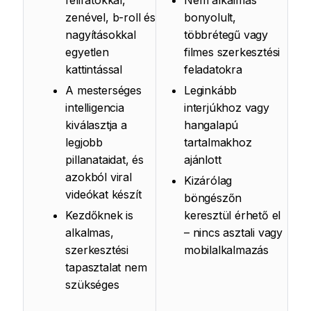
feliratokkal,
Nem alkalmas
zenével, b-roll és
bonyolult,
nagyításokkal
többrétegű vagy
egyetlen
filmes szerkesztési
kattintással
feladatokra
A mesterséges
Leginkább
intelligencia
interjúkhoz vagy
kiválasztja a
hangalapú
legjobb
tartalmakhoz
pillanataidat, és
ajánlott
azokból viral
Kizárólag
videókat készít
böngészőn
Kezdőknek is
keresztül érhető el
alkalmas,
– nincs asztali vagy
szerkesztési
mobilalkalmazás
tapasztalat nem
szükséges