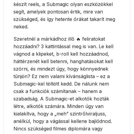
készít reels, a Submagic olyan eszközökkel
segít, amelyek pontosan értik, mire van
szükséged, és így hetente órákat takarít meg
neked.
Szeretnél a márkádhoz illő 🔥 feliratokat
hozzáadni? 3 kattintással meg is van. Le kell
vágnod a klipeket, b-roll kell hozzáadnod,
háttérzenét kell betenni, hanghatásokat kell
szórni, és mindezt úgy, hogy könnyednek
tűnjön? Ez nem valami kívánságlista – ez a
Submagic-kel töltött kedd. De nálunk nem
csak a funkciók számítanak – hanem a
szabadság. A Submagic-et alkotók hozták
létre, alkotók számára. Minden úgy van
kialakítva, hogy a „meh” szintrőlviraljuss,
anélkül, hogy a vágással kellene bajlódnod.
Nincs szükséged filmes diplomára vagy