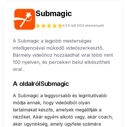
Submagic
4.5
5-ből (
453
vélemények)
A Submagic a legjobb mesterséges
intelligenciával működő videószerkesztő.
Bármely videóhoz hozzáadhat viral több mint
100 nyelven, és perceken belül elkészítheti
viral .
A oldalról
Submagic
A Submagic a leggyorsabb és legintuitívabb
módja annak, hogy videóidból olyan
tartalmakat készíts, amelyek megállítják a
nézőket. Akár egyéni alkotó vagy, akár coach,
akár ügynökség, amely ügyfelei számára