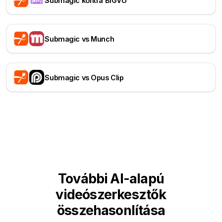
Submagic kontra BIGVU
Submagic vs Munch
Submagic vs Opus Clip
További AI-alapú
videószerkesztők
összehasonlítása