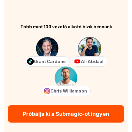
Több mint 100 vezető alkotó bízik bennünk
Grant Cardone
Ali Abdaal
Chris Williamson
Próbálja ki a Submagic-ot ingyen