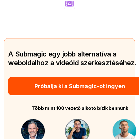
A Submagic egy jobb alternatíva a
weboldalhoz a videóid szerkesztéséhez.
Próbálja ki a Submagic-ot ingyen
Több mint 100 vezető alkotó bízik bennünk