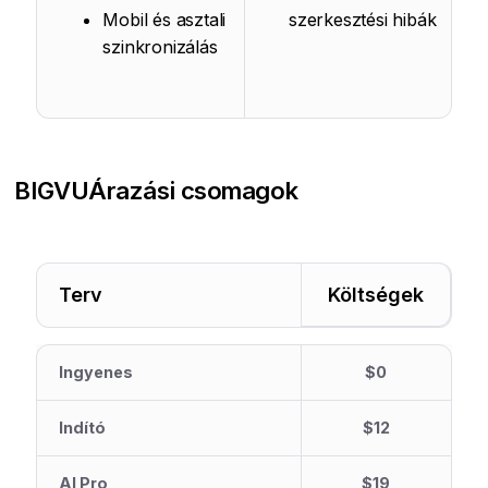
Mobil és asztali
szerkesztési hibák
szinkronizálás
BIGVU
Árazási csomagok
Terv
Költségek
Ingyenes
$0
Indító
$12
AI Pro
$19