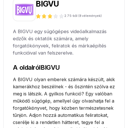
BIGVU
2.7
5-ből (
8
vélemények)
A BIGVU egy súgógépes videóalkalmazás
edzők és oktatók számára, amely
forgatókönyvek, feliratok és márkaépítés
funkcióival van felszerelve.
A oldalról
BIGVU
A BIGVU olyan emberek számára készült, akik
kamerákhoz beszélnek - és őszintén szólva ez
meg is látszik. A gyilkos funkció? Egy valóban
működő súgógép, amellyel úgy olvashatja fel a
forgatókönyvet, hogy közben természetesnek
tűnjön. Adjon hozzá automatikus feliratokat,
cserélje ki a rendetlen hátteret, tegye fel a