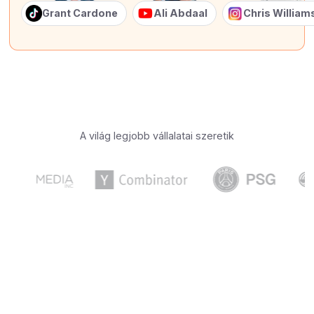
Grant Cardone
Ali Abdaal
Chris Willia
A világ legjobb vállalatai szeretik