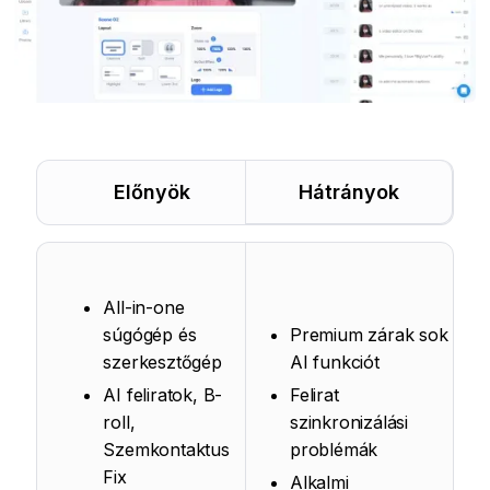
Előnyök
Hátrányok
All-in-one
súgógép és
Premium zárak sok
szerkesztőgép
AI funkciót
AI feliratok, B-
Felirat
roll,
szinkronizálási
Szemkontaktus
problémák
Fix
Alkalmi