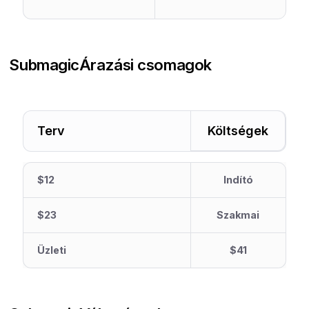
Submagic
Árazási csomagok
Terv
Költségek
$12
Indító
$23
Szakmai
Üzleti
$41