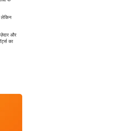
 लेकिन
मज़ेदार और
र्ट्स का