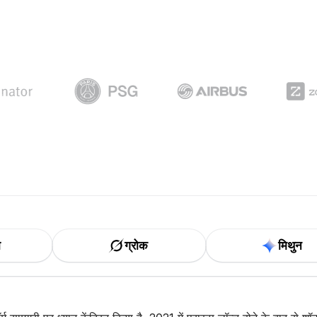
ा
ग्रोक
मिथुन