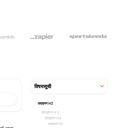
विषयसूची
उदाहरण H2
उदाहरण H3
उदाहरण H4
उदाहरण H5