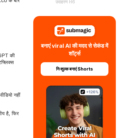
co के बारे
उदाहरण H6
बनाएं viral AI की मदद से सेकंड में
शॉर्ट्स
atGPT की
टफ्लिक्स
निःशुल्क बनाएं Shorts
 वीडियो नहीं
ीय है, फिर