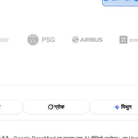
ा
ग्रोक
मिथुन