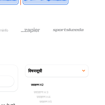
विषयसूची
उदाहरण H2
उदाहरण H3
उदाहरण H4
उदाहरण H5