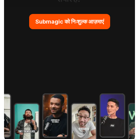
Submagic को निःशुल्क आज़माएं