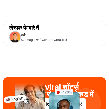
लेखक के बारे में
एली
Submagic 🧡 में Content Creator है
बनाएं viral शॉर्ट्स
AI की मदद से कुछ ही सेकंड में
Submagic को निःशुल्क आज़माएं