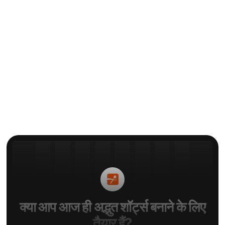
CapCut जैसे 12 सर्वश्रेष्ठ ऐप्स: पीसी और
फोन विकल्प
द्वारा
एली
क्या आप आज ही अद्भुत शॉर्ट्स बनाने के लिए
तैयार हैं?