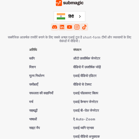
हिंदी
सबमैजिक आकर्षक तस्वीरें बनाने के लिए सबसे अच्छा एआई टूल है short-form टीमों और व्यवसायों के लिए
सेकंडों में वीडियो।
अतिथि
संपादन
ब्लॉग
ऑटो उपशीर्षक जेनरेटर
मिशन
वीडियो में उपशीर्षक जोड़ें
मूल्य निर्धारण
एआई वीडियो एडिटर
समीक्षाएँ
वीडियो से टेक्स्ट
सफलता की कहानियाँ
एआई पॉडकास्ट क्लिप
मर्च
एआई कैप्शन जेनरेटर
सहबद्धों
एआई बी-रोल जेनरेटर
भाषाओं
ऐ Auto-Zoom
साइट मैप
एआई ध्वनि प्रभाव
एआई वीडियो अनुवादक