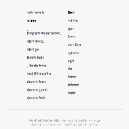
थंबनेल बनाने के
विकल्प
उपकरण
सभी ऐप्स
तुलना
,
क्रिएटर्स के लिए मुफ़्त उपकरण,
कैप्शन
वीडियो स्क्रिप्ट,
ओपस क्लिप
वीडियो हुक,
ज़ुबटाइटल
टिकटॉक हैशटैग
क्यूसो
, टिकटॉक कैप्शन,
वीड
एआई वीडियो आइडिया,
कैपकट
इंस्टाग्राम कैप्शन,
डिस्क्रिप्ट
इंस्टाग्राम यूज़रनेम,
कैपविंग
इंस्टाग्राम हैशटैग
सेवा की शर्तें
•
गोपनीयता नीति
•
अनेक भाषाओं में उपशीर्षक जनरेटर
ब्रिटेन में प्यार से बनाया गया - ©कॉपीराइट 2026 सबमैजिक