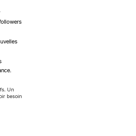
r
followers
ouvelles
s
ance.
ifs. Un
oir besoin