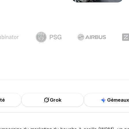
ité
Grok
Gémeaux