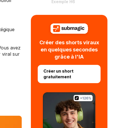
ouvoir
Exemple H6
tégique
Créer des shorts viraux
 Vous avez
en quelques secondes
viral sur
grâce à l'IA
Créer un short
gratuitement