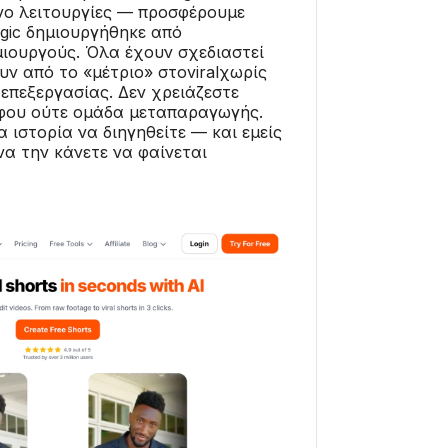
νο λειτουργίες — προσφέρουμε
gic δημιουργήθηκε από
μιουργούς. Όλα έχουν σχεδιαστεί
υν από το «μέτριο» στοviralχωρίς
επεξεργασίας. Δεν χρειάζεστε
φου ούτε ομάδα μεταπαραγωγής.
 ιστορία να διηγηθείτε — και εμείς
α την κάνετε να φαίνεται