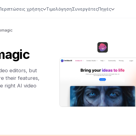
Περιπτώσεις χρήσης
Τιμολόγηση
Συνεργάτες
Πηγές
ubmagic
magic
deo editors, but
e their features,
e right AI video