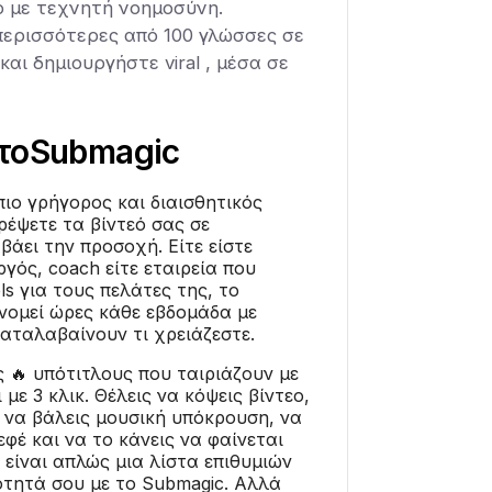
ο με τεχνητή νοημοσύνη.
 περισσότερες από 100 γλώσσες σε
και δημιουργήστε viral , μέσα σε
το
Submagic
πιο γρήγορος και διαισθητικός
ρέψετε τα βίντεό σας σε
βάει την προσοχή. Είτε είστε
γός, coach είτε εταιρεία που
ls για τους πελάτες της, το
νομεί ώρες κάθε εβδομάδα με
αταλαβαίνουν τι χρειάζεστε.
ς 🔥 υπότιτλους που ταιριάζουν με
 με 3 κλικ. Θέλεις να κόψεις βίντεο,
, να βάλεις μουσική υπόκρουση, να
φέ και να το κάνεις να φαίνεται
 είναι απλώς μια λίστα επιθυμιών
ότητά σου με το Submagic. Αλλά