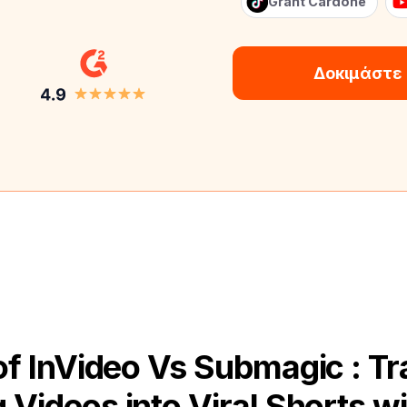
Grant Cardone
Δοκιμάστε
f InVideo Vs Submagic : T
 Videos into Viral Shorts wi