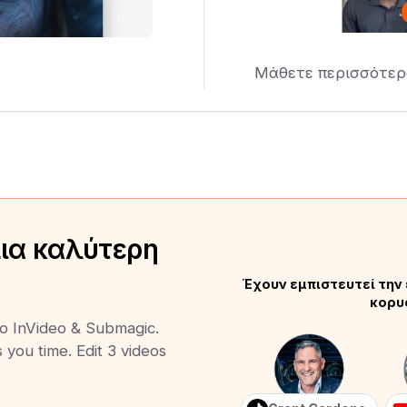
Μάθετε περισσότερ
μια καλύτερη
Έχουν εμπιστευτεί την 
κορυ
to InVideo & Submagic.
s you time. Edit 3 videos