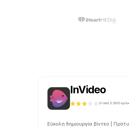
InVideo
3.1
από 5 (
850
κριτι
Εύκολη δημιουργία βίντεο | Πρότυπα