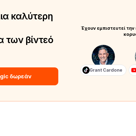
μια καλύτερη
Έχουν εμπιστευτεί την 
κορυ
α των βίντεό
Grant Cardone
gic δωρεάν