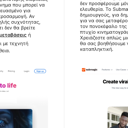
δεν προσφέρουμε μό
άνημα που μπορεί να
ελευθερία. Το Subma
κευασμένο για
δημιουργούς, για δη
 προσαρμογή. Αν
για να σας μεταφέρο
ηλής συχνότητας,
τον πονοκέφαλο της 
τι δεν θα βρείτε
πτυχίο κινηματογρά
μεταβάσεις
ή
Χρειάζεστε απλώς μια
ι με τεχνητή
θα σας βοηθήσουμε ν
καταπληκτική.
εια.