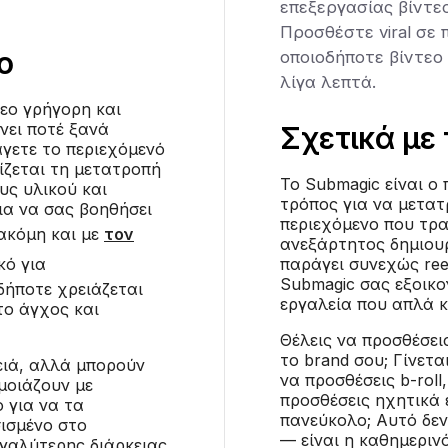
επεξεργασίας βίντε
Προσθέστε viral σε
o
οποιοδήποτε βίντεο 
λίγα λεπτά.
τεο γρήγορη και
άνει ποτέ ξανά
Σχετικά με 
άγετε το περιεχόμενό
ρίζεται τη μετατροπή
Το Submagic είναι ο 
υς υλικού και
τρόπος για να μετατ
ια να σας βοηθήσει
περιεχόμενο που τρα
 ακόμη και με
τον
ανεξάρτητος δημιουρ
ικό για
παράγει συνεχώς ree
Submagic σας εξοικο
δήποτε χρειάζεται
εργαλεία που απλά κ
το άγχος και
Θέλεις να προσθέσει
το brand σου; Γίνεται
ειά, αλλά μπορούν
να προσθέσεις b-roll
μοιάζουν με
προσθέσεις ηχητικά ε
 για να τα
πανεύκολο; Αυτό δεν
σισμένο στο
— είναι η καθημεριν
γαλύτερης διάρκειας