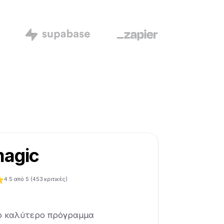
agic
4.5
από 5 (
453
κριτικές)
το καλύτερο πρόγραμμα