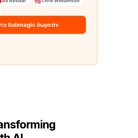
Ali Abdaal
Chris Williamson
 το Submagic δωρεάν
ransforming
th AI