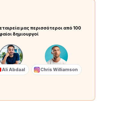
εταιρεία μας περισσότεροι από 100
φαίοι δημιουργοί
Ali Abdaal
Chris Williamson