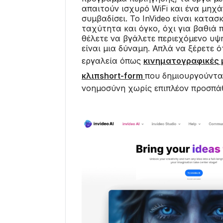
απαιτούν ισχυρό WiFi και ένα μηχ
συμβαδίσει. Το InVideo είναι κατασ
ταχύτητα και όγκο, όχι για βαθιά
θέλετε να βγάλετε περιεχόμενο υψ
είναι μια δύναμη. Απλά να ξέρετε ό
εργαλεία όπως
κινηματογραφικές 
κλιπshort-form
που δημιουργούντα
νοημοσύνη χωρίς επιπλέον προσπάθ