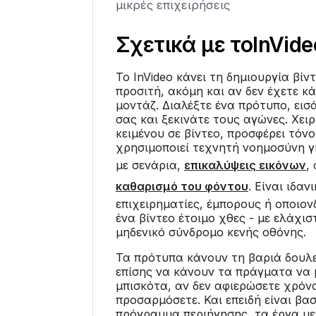
μικρές επιχειρήσεις
Σχετικά με το
InVide
Το InVideo κάνει τη δημιουργία βίν
προσιτή, ακόμη και αν δεν έχετε κ
μοντάζ. Διαλέξτε ένα πρότυπο, εισ
σας και ξεκινάτε τους αγώνες. Χει
κειμένου σε βίντεο, προσφέρει τόνο
χρησιμοποιεί τεχνητή νοημοσύνη γ
με σενάρια,
επικαλύψεις εικόνων
,
καθαρισμό του φόντου
. Είναι ιδαν
επιχειρηματίες, έμπορους ή οποιον
ένα βίντεο έτοιμο χθες - με ελάχισ
μηδενικό σύνδρομο κενής οθόνης.
Τα πρότυπα κάνουν τη βαριά δουλ
επίσης να κάνουν τα πράγματα να 
μπισκότα, αν δεν αφιερώσετε χρόνο
προσαρμόσετε. Και επειδή είναι βα
πρόγραμμα περιήγησης, τα έργα με