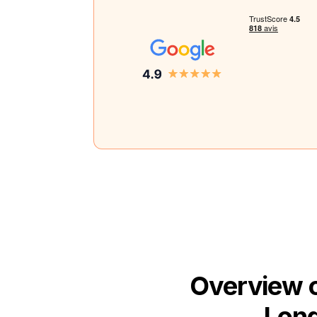
Overview o
Long