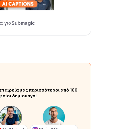
α για
Submagic
εταιρεία μας περισσότεροι από 100
φαίοι δημιουργοί