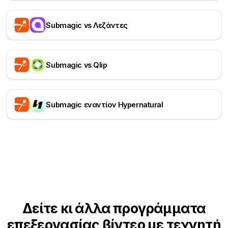
Submagic vs Λεζάντες
Submagic vs Qlip
Submagic εναντίον Hypernatural
Δείτε κι άλλα προγράμματα
επεξεργασίας βίντεο με τεχνητή