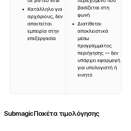
σε βίντεο viral
περιεχόμενο που
βασίζεται στη
Κατάλληλο για
φωνή
αρχάριους, δεν
απαιτείται
Διατίθεται
εμπειρία στην
αποκλειστικά
επεξεργασία
μέσω
προγράμματος
περιήγησης — δεν
υπάρχει εφαρμογή
για υπολογιστή ή
κινητό
Submagic
Πακέτα τιμολόγησης