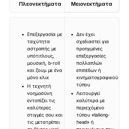
Πλεονεκτήματα
Μειονεκτήματα
Επεξεργασία με
Δεν έχει
ταχύτητα
σχεδιαστεί για
αστραπής με
προηγμένες
υπότιτλους,
επεξεργασίες
μουσική, b-roll
πολλαπλών
και ζουμ με ένα
επιπέδων ή
μόνο κλικ
κινηματογραφικού
τύπου
Η τεχνητή
νοημοσύνη
Λειτουργεί
εντοπίζει τις
καλύτερα με
καλύτερες
περιεχόμενο
στιγμές σου και
τύπου «talking-
τις μετατρέπει
head» ή