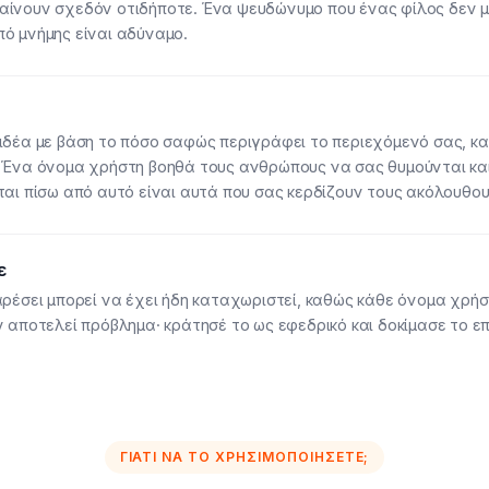
αίνουν σχεδόν οτιδήποτε. Ένα ψευδώνυμο που ένας φίλος δεν μ
ό μνήμης είναι αδύναμο.
ιδέα με βάση το πόσο σαφώς περιγράφει το περιεχόμενό σας, και
 Ένα όνομα χρήστη βοηθά τους ανθρώπους να σας θυμούνται και
ται πίσω από αυτό είναι αυτά που σας κερδίζουν τους ακόλουθου
ε
αρέσει μπορεί να έχει ήδη καταχωριστεί, καθώς κάθε όνομα χρήστ
ν αποτελεί πρόβλημα· κράτησέ το ως εφεδρικό και δοκίμασε το ε
ΓΙΑΤΊ ΝΑ ΤΟ ΧΡΗΣΙΜΟΠΟΙΉΣΕΤΕ;