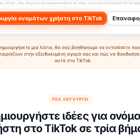
εις Short , που μπορούν να ενσωματωθούν σε ιδέες για ονόματα χρήστη (2-24 χα
ουργία ονομάτων χρήστη στο TikTok
Επαναφο
ημιουργήσετε μια λίστα, θα σας βοηθήσουμε να εντοπίσετε πο
ταιριάζουν στην εξειδικευμένη αγορά σας και πώς να διεκδικήσ
αυτά στο TikTok.
ΠΏΣ ΛΕΙΤΟΥΡΓΕΊ
μιουργήστε ιδέες για ονόμ
στη στο TikTok σε τρία βή