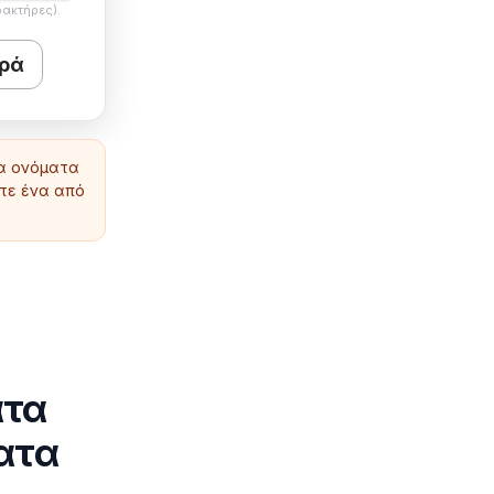
ρακτήρες).
ρά
ια ονόματα
ετε ένα από
ατα
ματα