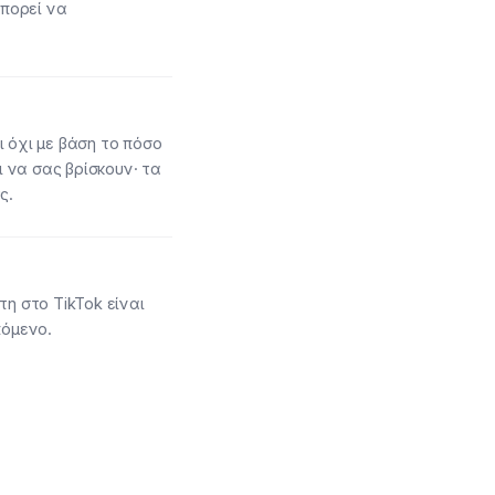
πορεί να
 όχι με βάση το πόσο
 να σας βρίσκουν· τα
ς.
η στο TikTok είναι
πόμενο.