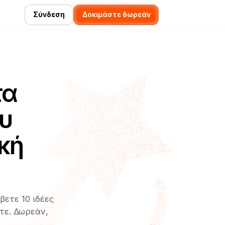
Σύνδεση
Δοκιμάστε δωρεάν
τα
ου
κή
βετε 10 ιδέες
τε. Δωρεάν,