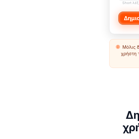
Short λέξ
Δημι
Μόλις δ
χρήστη 
Δη
χρή