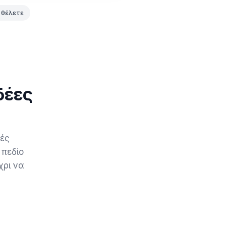
 θέλετε
δέες
βές
 πεδίο
χρι να