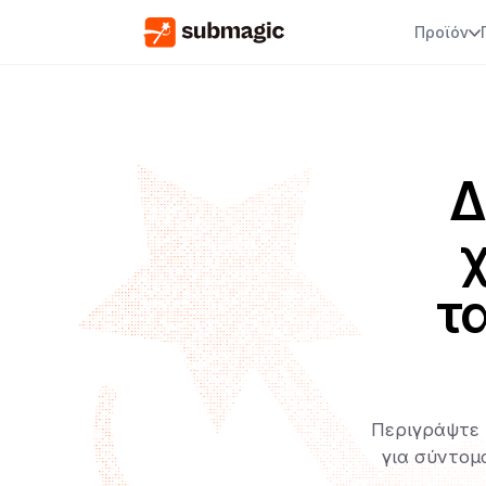
Προϊόν
Δ
χ
τ
Περιγράψτε τ
για σύντομ