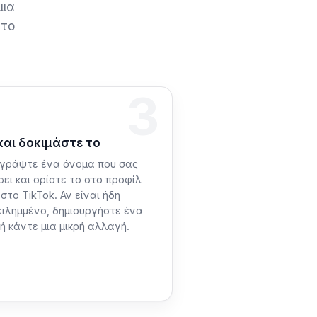
μια
 το
3
α 3: Αντιγράψτε
και δοκιμάστε το
ιγράψτε ένα όνομα που σας
ει και ορίστε το στο προφίλ
στο TikTok. Αν είναι ήδη
ειλημμένο, δημιουργήστε ένα
ή κάντε μια μικρή αλλαγή.