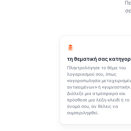
Πε
σε
Βήμα 1: Περιγράψτε
τη θεματική σας κατηγορ
Πληκτρολόγησε το θέμα του
λογαριασμού σου, όπως
«αγοραπωλησία μεταχειρισμέ
αντικειμένων» ή «γυμναστική».
Διάλεξε μια ατμόσφαιρα και
πρόσθεσε μια λέξη-κλειδί ή το
όνομά σου, αν θέλεις να
συμπεριληφθεί.