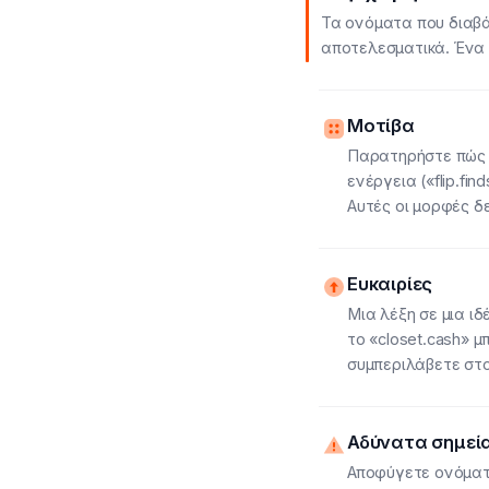
Τα ονόματα που διαβάζ
αποτελεσματικά. Ένα ό
Μοτίβα
Παρατηρήστε πώς τ
ενέργεια («flip.fi
Αυτές οι μορφές δ
Ευκαιρίες
Μια λέξη σε μια ι
το «closet.cash» 
συμπεριλάβετε στ
Αδύνατα σημεί
Αποφύγετε ονόματα