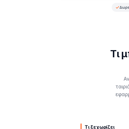
Δωρε
Τι 
Αν
ταιρι
εφαρμ
Τι ξεχωρίζει