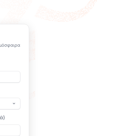
τμόσφαιρα
ά)