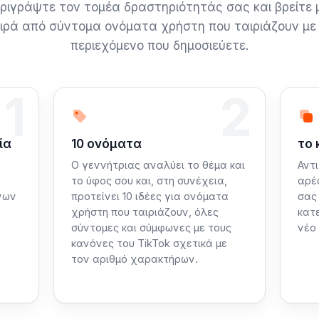
ριγράψτε τον τομέα δραστηριότητάς σας και βρείτε 
ιρά από σύντομα ονόματα χρήστη που ταιριάζουν με
περιεχόμενο που δημοσιεύετε.
1
2
Βήμα 2: Δημιουργούμε
Βήμ
ία
10 ονόματα
το 
Ο γεννήτριας αναλύει το θέμα και
Αντ
το ύφος σου και, στη συνέχεια,
αρέσ
νων
προτείνει 10 ιδέες για ονόματα
σας 
χρήστη που ταιριάζουν, όλες
κατ
σύντομες και σύμφωνες με τους
νέο 
κανόνες του TikTok σχετικά με
τον αριθμό χαρακτήρων.