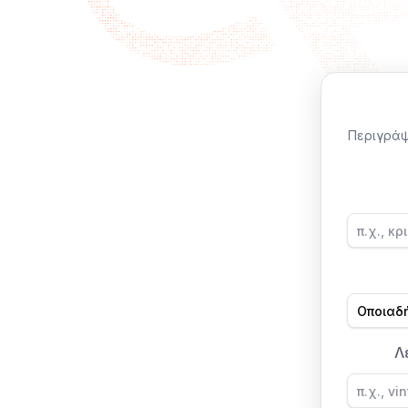
Περιγράψ
Λ