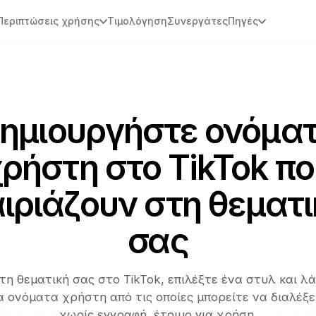
Περιπτώσεις χρήσης
Τιμολόγηση
Συνεργάτες
Πηγές
ημιουργήστε ονόμα
ρήστη στο TikTok π
αιριάζουν στη θεματι
σας
η θεματική σας στο TikTok, επιλέξτε ένα στυλ και λά
α ονόματα χρήστη από τις οποίες μπορείτε να διαλέξε
χωρίς εγγραφή, έτοιμο για χρήση.