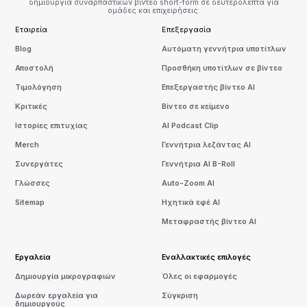
δημιουργία συναρπαστικών βίντεο short-form σε δευτερόλεπτα για
ομάδες και επιχειρήσεις.
Εταιρεία
Επεξεργασία
Blog
Αυτόματη γεννήτρια υποτίτλων
Αποστολή
Προσθήκη υποτίτλων σε βίντεο
Τιμολόγηση
Επεξεργαστής βίντεο AI
Κριτικές
Βίντεο σε κείμενο
Ιστορίες επιτυχίας
AI Podcast Clip
Merch
Γεννήτρια λεζάντας AI
Συνεργάτες
Γεννήτρια AI B-Roll
Γλώσσες
Auto-Zoom AI
Sitemap
Ηχητικά εφέ AI
Μεταφραστής βίντεο AI
Εργαλεία
Εναλλακτικές επιλογές
Δημιουργία μικρογραφιών
Όλες οι εφαρμογές
Δωρεάν εργαλεία για
Σύγκριση
δημιουργούς