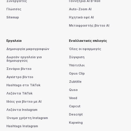
Συνεργάτες
Γεννήτρια AI B-Roll
Γλώσσες
Auto-Zoom AI
Sitemap
Ηχητικά εφέ AI
Μεταφραστής βίντεο AI
Εργαλεία
Εναλλακτικές επιλογές
Δημιουργία μικρογραφιών
Όλες οι εφαρμογές
Δωρεάν εργαλεία για
Σύγκριση
δημιουργούς
Υπότιτλοι
Σενάριο βίντεο
Opus Clip
Αγκίστρο βίντεο
Zubtitle
Hashtags στο TikTok
Quso
Λεζάντα TikTok
Veed
Ιδέες για βίντεο με AI
Capcut
Λεζάντα Instagram
Descript
Όνομα χρήστη Instagram
Kapwing
Hashtags Instagram