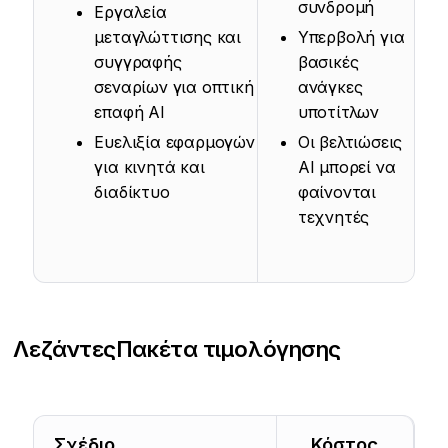
συνδρομή
Εργαλεία
μεταγλώττισης και
Υπερβολή για
συγγραφής
βασικές
σεναρίων για οπτική
ανάγκες
επαφή AI
υποτίτλων
Ευελιξία εφαρμογών
Οι βελτιώσεις
για κινητά και
AI μπορεί να
διαδίκτυο
φαίνονται
τεχνητές
Λεζάντες
Πακέτα τιμολόγησης
Σχέδιο
Κόστος