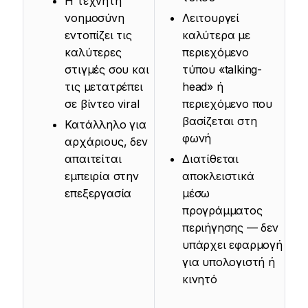
Η τεχνητή
νοημοσύνη
Λειτουργεί
εντοπίζει τις
καλύτερα με
καλύτερες
περιεχόμενο
στιγμές σου και
τύπου «talking-
τις μετατρέπει
head» ή
σε βίντεο viral
περιεχόμενο που
βασίζεται στη
Κατάλληλο για
φωνή
αρχάριους, δεν
απαιτείται
Διατίθεται
εμπειρία στην
αποκλειστικά
επεξεργασία
μέσω
προγράμματος
περιήγησης — δεν
υπάρχει εφαρμογή
για υπολογιστή ή
κινητό