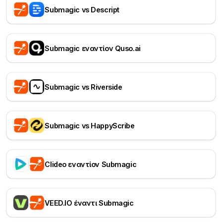
Submagic vs Descript
Submagic εναντίον Quso.ai
Submagic vs Riverside
Submagic vs HappyScribe
Clideo εναντίον Submagic
VEED.IO έναντι Submagic