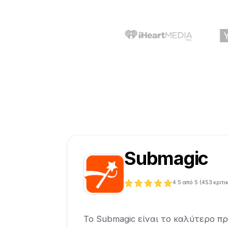
Submagic
4.5
από 5 (
453
κριτι
Το Submagic είναι το καλύτερο π