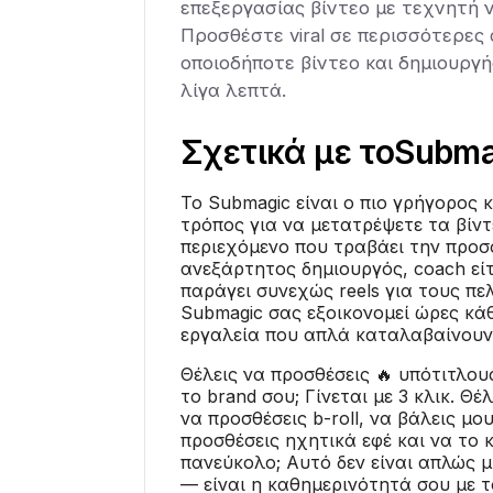
επεξεργασίας βίντεο με τεχνητή 
Προσθέστε viral σε περισσότερες
οποιοδήποτε βίντεο και δημιουργήσ
λίγα λεπτά.
Σχετικά με το
Subma
Το Submagic είναι ο πιο γρήγορος κ
τρόπος για να μετατρέψετε τα βίντ
περιεχόμενο που τραβάει την προσο
ανεξάρτητος δημιουργός, coach είτ
παράγει συνεχώς reels για τους πε
Submagic σας εξοικονομεί ώρες κά
εργαλεία που απλά καταλαβαίνουν 
Θέλεις να προσθέσεις 🔥 υπότιτλου
το brand σου; Γίνεται με 3 κλικ. Θέ
να προσθέσεις b-roll, να βάλεις μ
προσθέσεις ηχητικά εφέ και να το κ
πανεύκολο; Αυτό δεν είναι απλώς μ
— είναι η καθημερινότητά σου με 