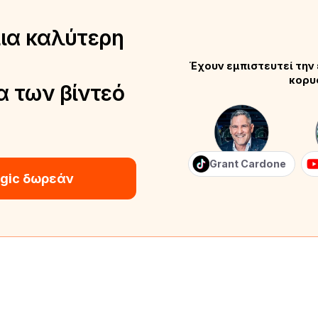
μια καλύτερη
Έχουν εμπιστευτεί την 
κορυ
α των βίντεό
Grant Cardone
gic δωρεάν