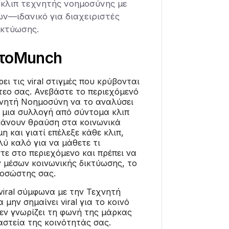
ί κλιπ τεχνητής νοημοσύνης με
ν—ιδανικό για διαχειριστές
ικτύωσης.
το
Munch
ει τις viral στιγμές που κρύβονται
εο σας. Ανεβάστε το περιεχόμενό
χνητή Νοημοσύνη να το αναλύσει
ε μια συλλογή από σύντομα κλιπ
 κάνουν θραύση στα κοινωνικά
μη και γιατί επέλεξε κάθε κλιπ,
λύ καλό για να μάθετε τι
στε στο περιεχόμενο και πρέπει να
ν μέσων κοινωνικής δικτύωσης, το
γοσώστης σας.
 viral σύμφωνα με την Τεχνητή
μην σημαίνει viral για το κοινό
εν γνωρίζει τη φωνή της μάρκας
αστεία της κοινότητάς σας.