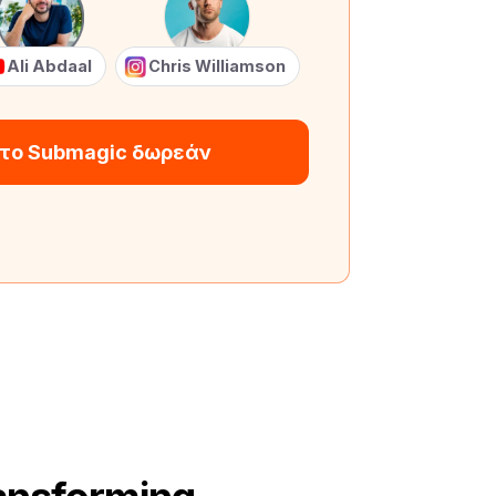
Ali Abdaal
Chris Williamson
 το Submagic δωρεάν