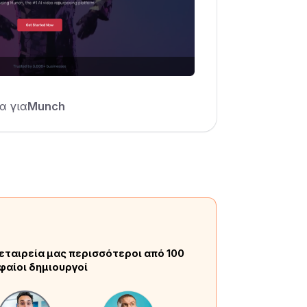
α για
Munch
εταιρεία μας περισσότεροι από 100
φαίοι δημιουργοί