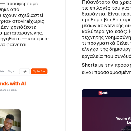
Πιθανότατα θα χρεια
ς — προσφέρουμε
τις επιλογές του για
θηκε από
διαμάντια. Είναι περ
α έχουν σχεδιαστεί
πρόθυμο βοηθό παρά 
ριο» στοviralχωρίς
μέσων κοινωνικής δι
 Δεν χρειάζεστε
καλύτερα για εσάς:
δα μεταπαραγωγής.
τεχνητής νοημοσύνης
ηγηθείτε — και εμείς
τι πραγματικά θέλει 
να φαίνεται
έλεγχο της δημιουργί
εργαλεία που συνδυ
Shorts
με την προσ
είναι προσαρμοσμένη