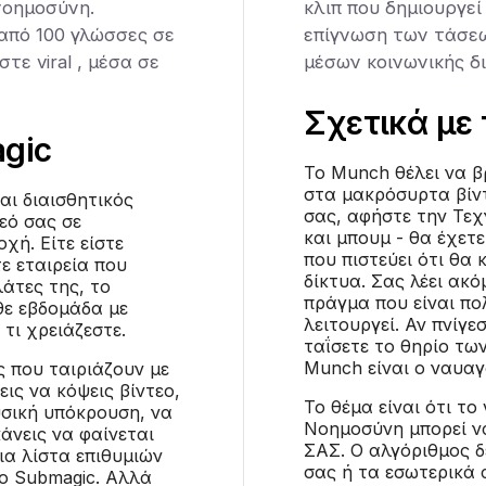
νοημοσύνη.
κλιπ που δημιουργε
 από 100 γλώσσες σε
επίγνωση των τάσεω
τε viral , μέσα σε
μέσων κοινωνικής δ
Σχετικά με 
gic
Το Munch θέλει να βρ
στα μακρόσυρτα βίντ
αι διαισθητικός
σας, αφήστε την Τε
εό σας σε
και μπουμ - θα έχετ
χή. Είτε είστε
που πιστεύει ότι θα
ε εταιρεία που
δίκτυα. Σας λέει ακό
λάτες της, το
πράγμα που είναι πο
θε εβδομάδα με
λειτουργεί. Αν πνίγε
τι χρειάζεστε.
ταΐσετε το θηρίο τω
Munch είναι ο ναυα
ς που ταιριάζουν με
λεις να κόψεις βίντεο,
Το θέμα είναι ότι το
ουσική υπόκρουση, να
Νοημοσύνη μπορεί να 
άνεις να φαίνεται
ΣΑΣ. Ο αλγόριθμος δ
ια λίστα επιθυμιών
σας ή τα εσωτερικά 
το Submagic. Αλλά