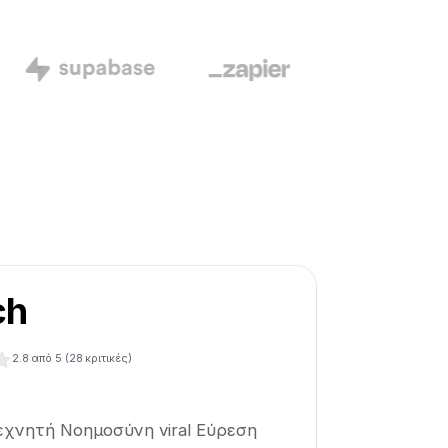
ch
2.8
από 5 (
28
κριτικές)
Τεχνητή Νοημοσύνη viral Εύρεση