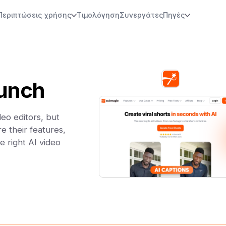
Περιπτώσεις χρήσης
Τιμολόγηση
Συνεργάτες
Πηγές
unch
eo editors, but
e their features,
e right AI video