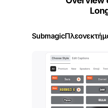
Overview 
Long
Submagic
Πλεονεκτήμα