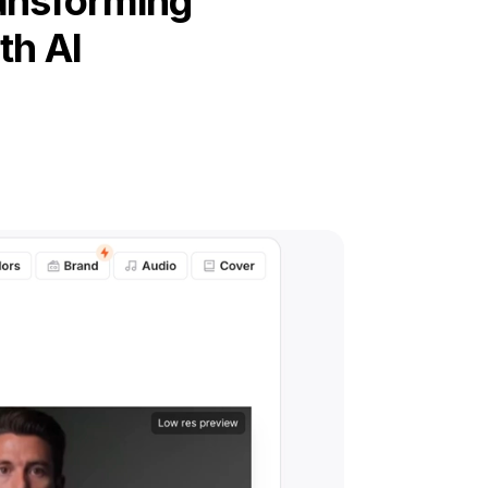
ansforming
th AI