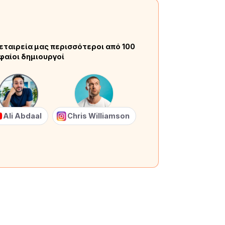
εταιρεία μας περισσότεροι από 100
φαίοι δημιουργοί
Ali Abdaal
Chris Williamson