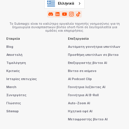
Ελληνικά
Το Submagic είναι το καλύτερο εργαλείο τεχνητής νοημοσύνης για τη
δημιουργία συναρπαστικών βίντεο short-form σε δευτερόλεπτα για
ομάδες και επιχειρήσεις.
Εταιρεία
Επεξεργασία
Blog
Αυτόματη γεννήτρια υποτίτλων
Αποστολή
Προσθήκη υποτίτλων σε βίντεο
Τιμολόγηση
Επεξεργαστής βίντεο AI
Κριτικές
Βίντεο σε κείμενο
Ιστορίες επιτυχίας
AI Podcast Clip
Merch
Γεννήτρια λεζάντας AI
Συνεργάτες
Γεννήτρια AI B-Roll
Γλώσσες
Auto-Zoom AI
Sitemap
Ηχητικά εφέ AI
Μεταφραστής βίντεο AI