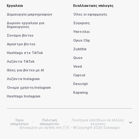
Εργαλεία
Εναλλακτικές επιλογές
Δημιουργία μικρογραφιών
Όλες οι εφαρμογές
Δωρεάν εργαλεία για
Σύγκριση
δημιουργούς
Υπότιτλοι
Σενάριο βίντεο
Opus Clip
Αγκίστρο βίντεο
Zubtitle
Hashtags στο TikTok
Quso
Λεζάντα TikTok
Veed
Ιδέες για βίντεο με AI
Capcut
Λεζάντα Instagram
Descript
Όνομα χρήστη Instagram
Kapwing
Hashtags Instagram
Όροι
Πολιτική
Γεννήτρια υποτίτλων σε πολλές
-
-
υπηρεσιών
απορρήτου
γλώσσες
Φτιαγμένο με αγάπη στη 🇫🇷 - ©Copyright 2026 Submagic