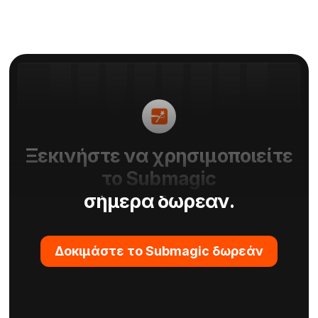
Ξεκινήστε να χρησιμοποιείτε
το Submagic
σήμερα δωρεάν.
Δοκιμάστε το Submagic δωρεάν