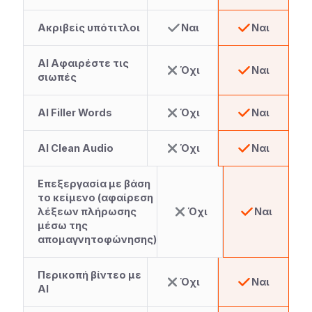
Ακριβείς υπότιτλοι
Ναι
Ναι
AI Αφαιρέστε τις
Όχι
Ναι
σιωπές
AI Filler Words
Όχι
Ναι
AI Clean Audio
Όχι
Ναι
Επεξεργασία με βάση
το κείμενο (αφαίρεση
λέξεων πλήρωσης
Όχι
Ναι
μέσω της
απομαγνητοφώνησης)
Περικοπή βίντεο με
Όχι
Ναι
AI