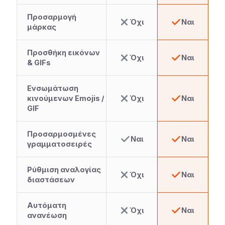
Προσαρμογή
Όχι
Ναι
μάρκας
Προσθήκη εικόνων
Όχι
Ναι
& GIFs
Ενσωμάτωση
κινούμενων Emojis /
Όχι
Ναι
GIF
Προσαρμοσμένες
Ναι
Ναι
γραμματοσειρές
Ρύθμιση αναλογίας
Όχι
Ναι
διαστάσεων
Αυτόματη
Όχι
Ναι
ανανέωση