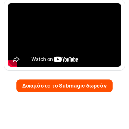
Δοκιμάστε το Submagic δωρεάν