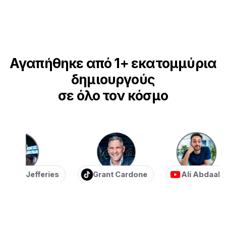
Αγαπήθηκε από 1+ εκατομμύρια
δημιουργούς
σε όλο τον κόσμο
an Jefferies
Grant Cardone
Ali Abdaal