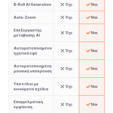
B-Roll AI Generation
Όχι
Ναι
Auto-Zoom
Όχι
Ναι
Επεξεργαστής
Όχι
Ναι
μετάβασης AI
Αυτοματοποιημένα
Όχι
Ναι
ηχητικά εφέ
Αυτοματοποιημένη
Όχι
Ναι
μουσική υπόκρουση
Υπότιτλοι με
Όχι
Ναι
κινούμενα σχέδια
Επαγγελματική
Όχι
Ναι
εμφάνιση