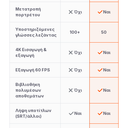
Μετατροπή
Όχι
Ναι
πορτρέτου
Υποστηριζόμενες
100+
50
γλώσσες λεζάντας
4Κ Εισαγωγή &
Όχι
Ναι
εξαγωγή
Εξαγωγή 60 FPS
Όχι
Ναι
Βιβλιοθήκη
πολυμέσων
Όχι
Ναι
αποθεμάτων
Λήψη υποτίτλων
Ναι
Ναι
(SRT/άλλοι)