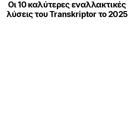
Οι 10 καλύτερες εναλλακτικές
λύσεις του Transkriptor το 2025
Ψάχνετε για τα καλύτερα εργαλεία μεταγραφής;
Εδώ είναι οι κορυφαίες επιλογές:
Speechmatics:
Προσφέρει προηγμένη
αναγνώριση ομιλίας με υποστήριξη για πολλές
γλώσσες.
Otter.ai:
Παρέχει μεταγραφή σε πραγματικό
χρόνο και δυνατότητες συνεργατικής
επεξεργασίας.
Rev:
Παρέχει μεταγραφές υψηλής ακρίβειας με
γρήγορους χρόνους παράδοσης.
Txtplay:
Ειδικεύεται στην αυτοματοποιημένη
μεταγραφή με φιλικά προς τον χρήστη
εργαλεία επεξεργασίας.