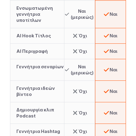
Ενσωματωμένη
Ναι
γεννήτρια
Ναι
(μερικώς)
υποτίτλων
AI Hook Τίτλος
Όχι
Ναι
AI Περιγραφή
Όχι
Ναι
Γεννήτρια σεναρίων
Ναι
Ναι
(μερικώς)
Γεννήτρια ιδεών
Όχι
Ναι
βίντεο
Δημιουργία κλιπ
Όχι
Ναι
Podcast
Γεννήτρια Hashtag
Όχι
Ναι