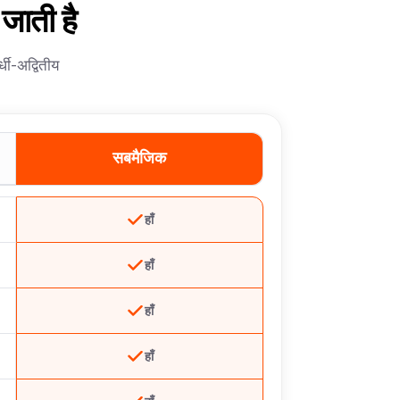
जाती है
धी-अद्वितीय
सबमैजिक
हाँ
हाँ
हाँ
हाँ