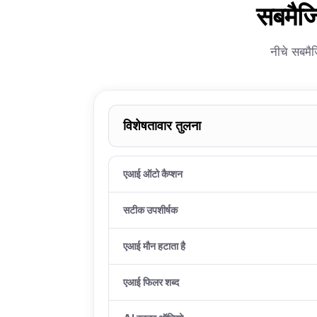
सबमैजि
नीचे सबमैज
विशेषतावार तुलना
एआई ऑटो कैप्शन
सटीक उपशीर्षक
एआई मौन हटाता है
एआई फिलर शब्द