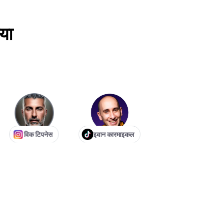
या
विक टिपनेस
इवान कारमाइकल
सेबेस्टियन जेफ़रीज़