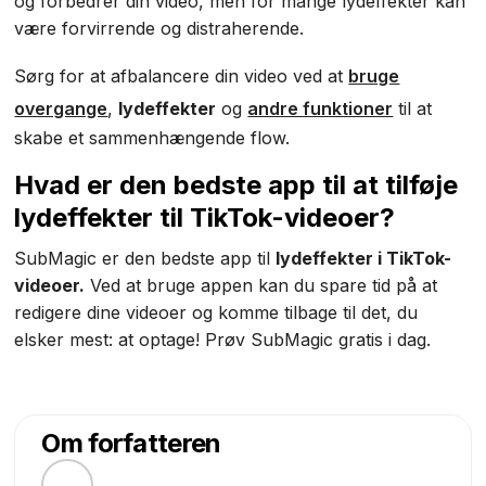
og forbedrer din video, men for mange lydeffekter kan
være forvirrende og distraherende.
Sørg for at afbalancere din video ved at
bruge
overgange
,
lydeffekter
og
andre funktioner
til at
skabe et sammenhængende flow.
Hvad er den bedste app til at tilføje
lydeffekter til TikTok-videoer?
SubMagic er den bedste app til
lydeffekter i TikTok-
videoer.
Ved at bruge appen kan du spare tid på at
redigere dine videoer og komme tilbage til det, du
elsker mest: at optage! Prøv SubMagic gratis i dag.
Om forfatteren