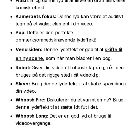
Flash:
Brug denne lyd til at tilføje en dramatisk eller
komisk effekt.
Kameraets fokus:
Denne lyd kan være et auditivt
tegn på et vigtigt element i din video.
Pop:
Dette er den perfekte
opmærksomhedskrævende lydeffekt!
Vend siden:
Denne lydeffekt er god til at
skifte til
en ny scene
, som når man bladrer i en bog.
Robot:
Giver din video et futuristisk præg, når den
bruges på det rigtige sted i dit videoklip.
Slicer:
Brug denne lydeffekt til at skabe spænding i
din video.
Whoosh Fire:
Diskuterer du et varmt emne? Brug
denne lydeffekt til at sætte lidt fut i det.
Whoosh Long:
Det er en god lyd at bruge til
videoovergange.