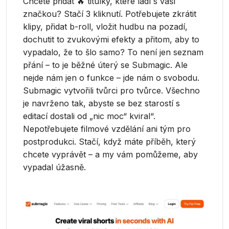
Chcete přidat 🔥 titulky, které ladí s vaší
značkou? Stačí 3 kliknutí. Potřebujete zkrátit
klipy, přidat b-roll, vložit hudbu na pozadí,
dochutit to zvukovými efekty a přitom, aby to
vypadalo, že to šlo samo? To není jen seznam
přání – to je běžné úterý se Submagic. Ale
nejde nám jen o funkce – jde nám o svobodu.
Submagic vytvořili tvůrci pro tvůrce. Všechno
je navrženo tak, abyste se bez starostí s
editací dostali od „nic moc“ kviral“.
Nepotřebujete filmové vzdělání ani tým pro
postprodukci. Stačí, když máte příběh, který
chcete vyprávět – a my vám pomůžeme, aby
vypadal úžasně.