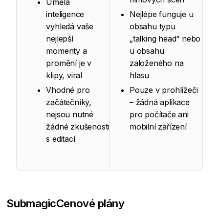
Umělá
inteligence
Nejlépe funguje u
vyhledá vaše
obsahu typu
nejlepší
„talking head“ nebo
momenty a
u obsahu
promění je v
založeného na
klipy, viral
hlasu
Vhodné pro
Pouze v prohlížeči
začátečníky,
– žádná aplikace
nejsou nutné
pro počítače ani
žádné zkušenosti
mobilní zařízení
s editací
Submagic
Cenové plány