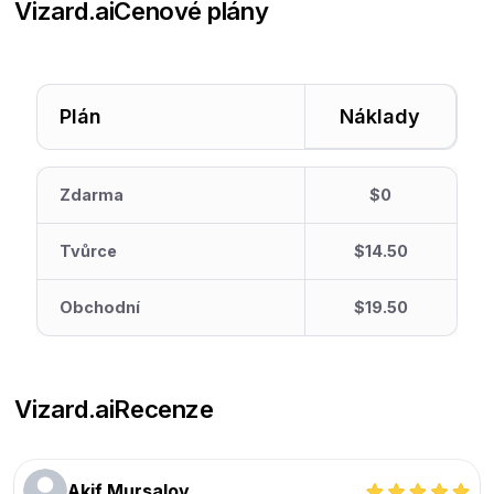
Vizard.ai
Cenové plány
Plán
Náklady
Zdarma
$0
Tvůrce
$14.50
Obchodní
$19.50
Vizard.ai
Recenze
Akif Mursalov