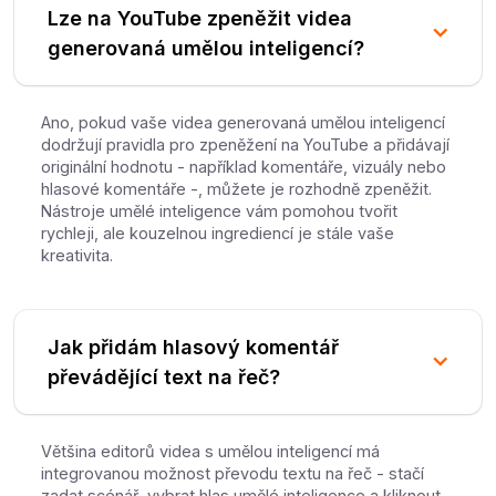
Lze na YouTube zpeněžit videa
generovaná umělou inteligencí?
Ano, pokud vaše videa generovaná umělou inteligencí
dodržují pravidla pro zpeněžení na YouTube a přidávají
originální hodnotu - například komentáře, vizuály nebo
hlasové komentáře -, můžete je rozhodně zpeněžit.
Nástroje umělé inteligence vám pomohou tvořit
rychleji, ale kouzelnou ingrediencí je stále vaše
kreativita.
Jak přidám hlasový komentář
převádějící text na řeč?
Většina editorů videa s umělou inteligencí má
integrovanou možnost převodu textu na řeč - stačí
zadat scénář, vybrat hlas umělé inteligence a kliknout