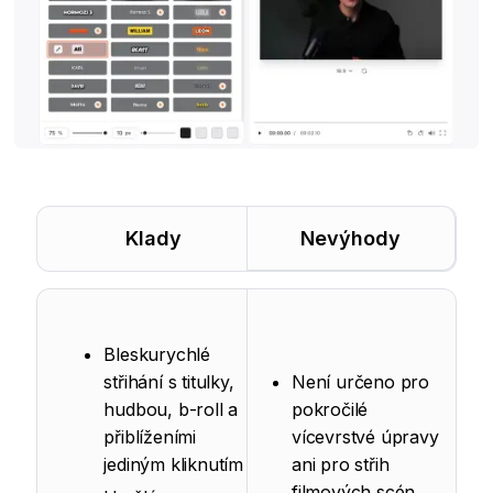
Klady
Nevýhody
Bleskurychlé
střihání s titulky,
Není určeno pro
hudbou, b-roll a
pokročilé
přiblíženími
vícevrstvé úpravy
jediným kliknutím
ani pro střih
filmových scén