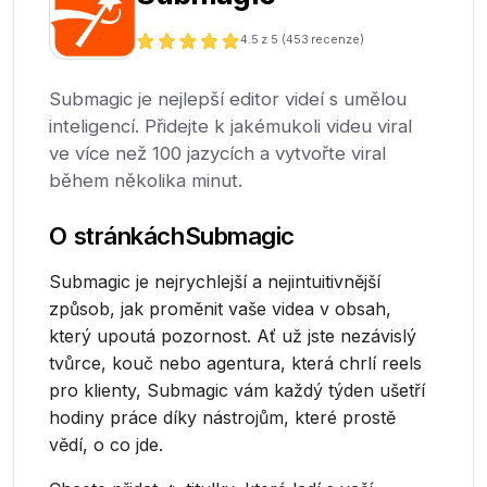
4.5
z 5 (
453
recenze)
Submagic je nejlepší editor videí s umělou
inteligencí. Přidejte k jakémukoli videu viral
ve více než 100 jazycích a vytvořte viral
během několika minut.
O stránkách
Submagic
Submagic je nejrychlejší a nejintuitivnější
způsob, jak proměnit vaše videa v obsah,
který upoutá pozornost. Ať už jste nezávislý
tvůrce, kouč nebo agentura, která chrlí reels
pro klienty, Submagic vám každý týden ušetří
hodiny práce díky nástrojům, které prostě
vědí, o co jde.