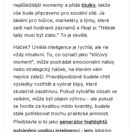
nejdůležitější momenty a přidá
titulky,
takže
vše bude připraveno pro sociální sítě. Je
ideální pro tvůrce, marketéry a týmy, které
sedí nad hodinami záznamů a říkají si: "Někde
tady musí být zlato." To je skvělé.
Háček? Umělá inteligence je rychlá, ale ne
vždy intuitivní. To, co označí jako "klíčový
moment", může postrádat emocionální náboj
nebo strategický háček, na kterém vám
nejvíce záleží. Pravděpodobně budete chtít
výsledky roztřídit a vybrat klipy, které
skutečně zasáhnou. Pokud vytváříte obsah ve
velkém, může být objem výhrou - ale pokud
se honíte za kvalitou místo kvantity, budete
stále potřebovat trochu praktické jemnosti.
Představte si to jako
generátor highlightů
poháněný umělou inteligencí - jen
s lidským