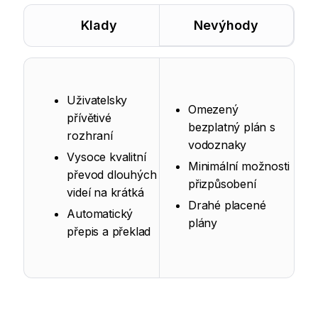
Klady
Nevýhody
Uživatelsky
Omezený
přívětivé
bezplatný plán s
rozhraní
vodoznaky
Vysoce kvalitní
Minimální možnosti
převod dlouhých
přizpůsobení
videí na krátká
Drahé placené
Automatický
plány
přepis a překlad