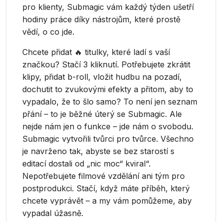
pro klienty, Submagic vám každý týden ušetří
hodiny práce díky nástrojům, které prostě
vědí, o co jde.
Chcete přidat 🔥 titulky, které ladí s vaší
značkou? Stačí 3 kliknutí. Potřebujete zkrátit
klipy, přidat b-roll, vložit hudbu na pozadí,
dochutit to zvukovými efekty a přitom, aby to
vypadalo, že to šlo samo? To není jen seznam
přání – to je běžné úterý se Submagic. Ale
nejde nám jen o funkce – jde nám o svobodu.
Submagic vytvořili tvůrci pro tvůrce. Všechno
je navrženo tak, abyste se bez starostí s
editací dostali od „nic moc“ kviral“.
Nepotřebujete filmové vzdělání ani tým pro
postprodukci. Stačí, když máte příběh, který
chcete vyprávět – a my vám pomůžeme, aby
vypadal úžasně.