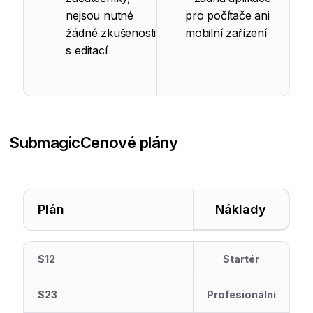
nejsou nutné
pro počítače ani
žádné zkušenosti
mobilní zařízení
s editací
Submagic
Cenové plány
Plán
Náklady
$12
Startér
$23
Profesionální