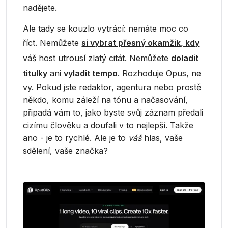
nadějete.
Ale tady se kouzlo vytrácí: nemáte moc co
říct. Nemůžete
si vybrat přesný okamžik, kdy
váš host utrousí zlatý citát. Nemůžete
doladit
titulky
ani
vyladit tempo
. Rozhoduje Opus, ne
vy. Pokud jste redaktor, agentura nebo prostě
někdo, komu záleží na tónu a načasování,
připadá vám to, jako byste svůj záznam předali
cizímu člověku a doufali v to nejlepší. Takže
ano - je to rychlé. Ale je to
váš
hlas, vaše
sdělení, vaše značka?