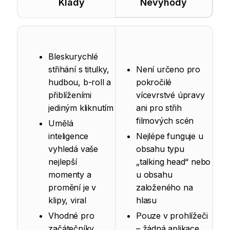
Klady
Nevýhody
Bleskurychlé
střihání s titulky,
Není určeno pro
hudbou, b-roll a
pokročilé
přiblíženími
vícevrstvé úpravy
jediným kliknutím
ani pro střih
filmových scén
Umělá
inteligence
Nejlépe funguje u
vyhledá vaše
obsahu typu
nejlepší
„talking head“ nebo
momenty a
u obsahu
promění je v
založeného na
klipy, viral
hlasu
Vhodné pro
Pouze v prohlížeči
začátečníky,
– žádná aplikace