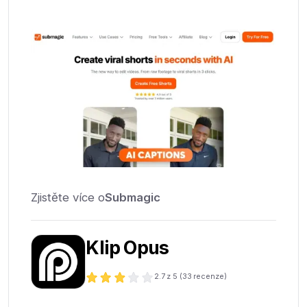
Zjistěte více o
Submagic
Klip Opus
2.7
z 5 (
33
recenze)