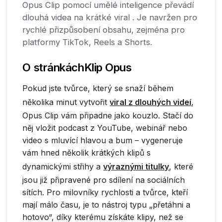
Opus Clip pomocí umělé inteligence převádí
dlouhá videa na krátké viral . Je navržen pro
rychlé přizpůsobení obsahu, zejména pro
platformy TikTok, Reels a Shorts.
O stránkách
Klip Opus
Pokud jste tvůrce, který se snaží během
několika minut vytvořit
viral z dlouhých videí
,
Opus Clip vám připadne jako kouzlo. Stačí do
něj vložit podcast z YouTube, webinář nebo
video s mluvící hlavou a bum – vygeneruje
vám hned několik krátkých klipů s
dynamickými střihy a
výraznými titulky
, které
jsou již připravené pro sdílení na sociálních
sítích. Pro milovníky rychlosti a tvůrce, kteří
mají málo času, je to nástroj typu „přetáhni a
hotovo“, díky kterému získáte klipy, než se