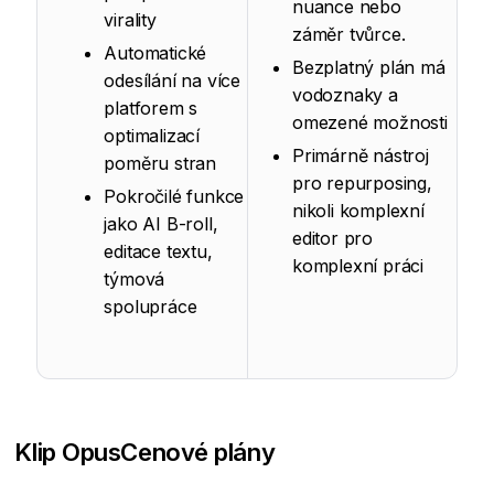
nuance nebo
virality
záměr tvůrce.
Automatické
Bezplatný plán má
odesílání na více
vodoznaky a
platforem s
omezené možnosti
optimalizací
Primárně nástroj
poměru stran
pro repurposing,
Pokročilé funkce
nikoli komplexní
jako AI B-roll,
editor pro
editace textu,
komplexní práci
týmová
spolupráce
Klip Opus
Cenové plány