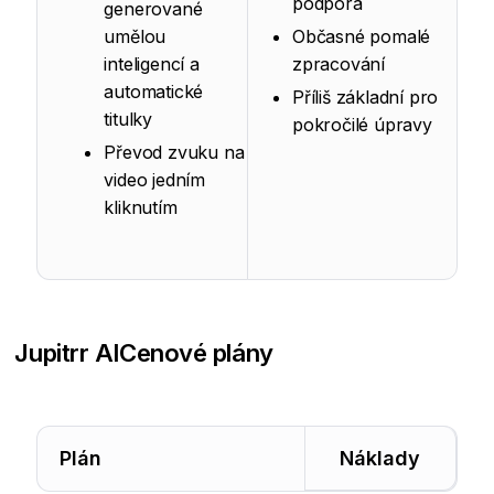
podpora
generované
umělou
Občasné pomalé
inteligencí a
zpracování
automatické
Příliš základní pro
titulky
pokročilé úpravy
Převod zvuku na
video jedním
kliknutím
Jupitrr AI
Cenové plány
Plán
Náklady