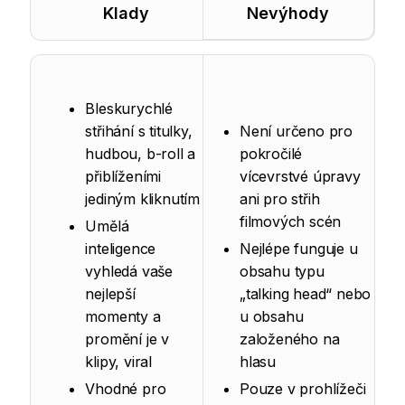
Klady
Nevýhody
Bleskurychlé
střihání s titulky,
Není určeno pro
hudbou, b-roll a
pokročilé
přiblíženími
vícevrstvé úpravy
jediným kliknutím
ani pro střih
filmových scén
Umělá
inteligence
Nejlépe funguje u
vyhledá vaše
obsahu typu
nejlepší
„talking head“ nebo
momenty a
u obsahu
promění je v
založeného na
klipy, viral
hlasu
Vhodné pro
Pouze v prohlížeči