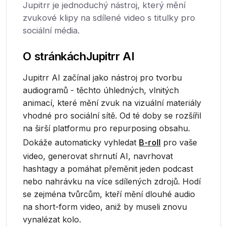
Jupitrr je jednoduchý nástroj, který mění
zvukové klipy na sdílené video s titulky pro
sociální média.
O stránkách
Jupitrr AI
Jupitrr AI začínal jako nástroj pro tvorbu
audiogramů - těchto úhledných, vlnitých
animací, které mění zvuk na vizuální materiály
vhodné pro sociální sítě. Od té doby se rozšířil
na širší platformu pro repurposing obsahu.
Dokáže automaticky vyhledat
B-roll
pro vaše
video, generovat shrnutí AI, navrhovat
hashtagy a pomáhat přeměnit jeden podcast
nebo nahrávku na více sdílených zdrojů. Hodí
se zejména tvůrcům, kteří mění dlouhé audio
na short-form video, aniž by museli znovu
vynalézat kolo.