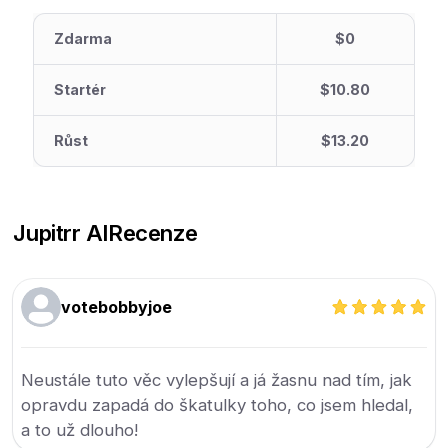
Zdarma
$0
Startér
$10.80
Růst
$13.20
Jupitrr AI
Recenze
votebobbyjoe
Neustále tuto věc vylepšují a já žasnu nad tím, jak
opravdu zapadá do škatulky toho, co jsem hledal,
a to už dlouho!