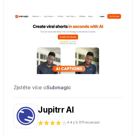
Zjistěte více o
Submagic
Jupitrr AI
4.4
z 5 (
171
recenze)