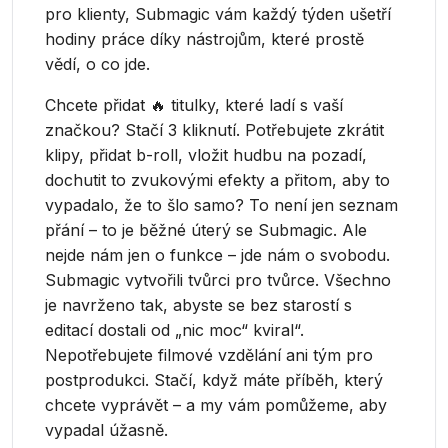
pro klienty, Submagic vám každý týden ušetří
hodiny práce díky nástrojům, které prostě
vědí, o co jde.
Chcete přidat 🔥 titulky, které ladí s vaší
značkou? Stačí 3 kliknutí. Potřebujete zkrátit
klipy, přidat b-roll, vložit hudbu na pozadí,
dochutit to zvukovými efekty a přitom, aby to
vypadalo, že to šlo samo? To není jen seznam
přání – to je běžné úterý se Submagic. Ale
nejde nám jen o funkce – jde nám o svobodu.
Submagic vytvořili tvůrci pro tvůrce. Všechno
je navrženo tak, abyste se bez starostí s
editací dostali od „nic moc“ kviral“.
Nepotřebujete filmové vzdělání ani tým pro
postprodukci. Stačí, když máte příběh, který
chcete vyprávět – a my vám pomůžeme, aby
vypadal úžasně.