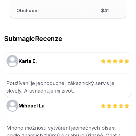
Obchodní
$41
Submagic
Recenze
Karla E.
Používání je jednoduché, zákaznický servis je
skvělý. A usnadňuje mi život.
Mihcael La
Mnoho možností vytváření jedinečných písem
podle známých tvůrců obsahu je úžasné. Chat s