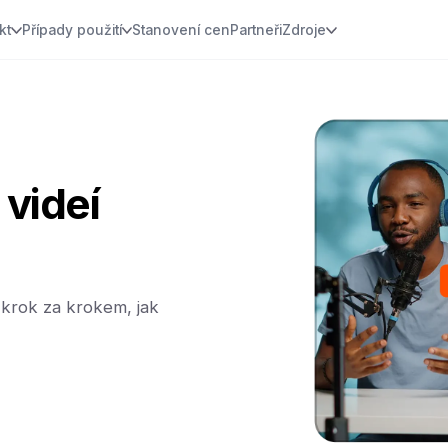
kt
Případy použití
Stanovení cen
Partneři
Zdroje
 videí
krok za krokem, jak