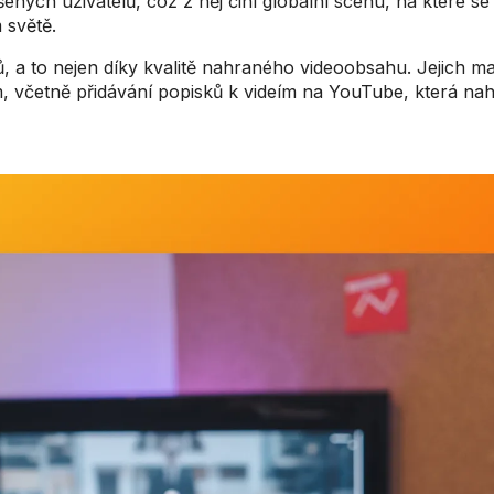
ných uživatelů, což z něj činí globální scénu, na které se 
m světě.
ků, a to nejen díky kvalitě nahraného videoobsahu. Jejich ma
ím, včetně přidávání popisků k videím na YouTube, která nah