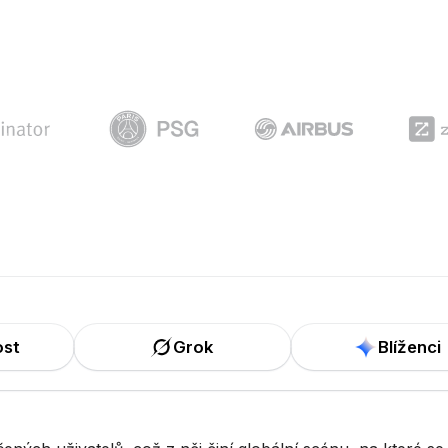
ost
Grok
Blíženci