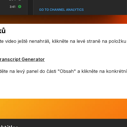
ků
te video ještě nenahráli, klikněte na levé straně na položku
Transcript Generator
jděte na levý panel do části "Obsah" a klikněte na konkrétní