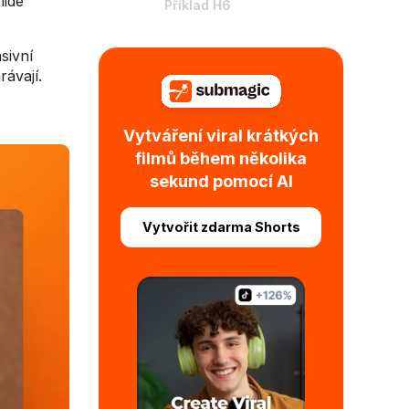
lidé
Příklad H6
sivní
rávají.
Vytváření viral krátkých
filmů během několika
sekund pomocí AI
Vytvořit zdarma Shorts