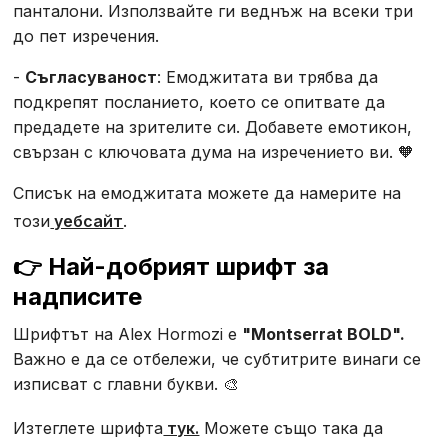
панталони. Използвайте ги веднъж на всеки три
до пет изречения.
-
Съгласуваност
: Емоджитата ви трябва да
подкрепят посланието, което се опитвате да
предадете на зрителите си. Добавете емотикон,
свързан с ключовата дума на изречението ви. 🧡
Списък на емоджитата можете да намерите на
този
уебсайт
.
👉 Най-добрият шрифт за
надписите
Шрифтът на Alex Hormozi е
"Montserrat BOLD".
Важно е да се отбележи, че субтитрите винаги се
изписват с главни букви. 🎨
Изтеглете шрифта
тук.
Можете също така да