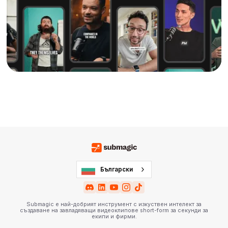
Български
Submagic е най-добрият инструмент с изкуствен интелект за
създаване на завладяващи видеоклипове short-form за секунди за
екипи и фирми.