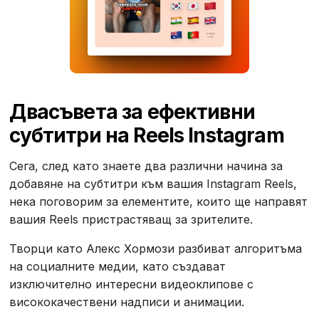
‍Два
съвета за ефективни
субтитри на Reels Instagram
Сега, след като знаете два различни начина за
добавяне на субтитри към вашия Instagram Reels,
нека поговорим за елементите, които ще направят
вашия Reels пристрастяващ за зрителите.
Творци като Алекс Хормози разбиват алгоритъма
на социалните медии, като създават
изключително интересни видеоклипове с
висококачествени надписи и анимации.