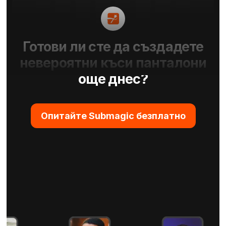
Готови ли сте да създадете
невероятни къси панталони
още днес?
Опитайте Submagic безплатно