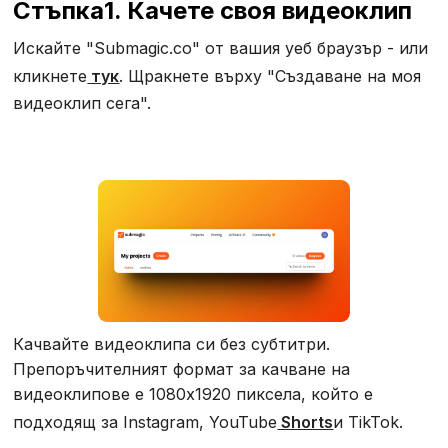
‍Стъпка
1. Качете своя видеоклип
‍Искайте "Submagic.co" от вашия уеб браузър - или
кликнете
тук
. Щракнете върху "Създаване на моя
видеоклип сега".
Качвайте видеоклипа си без субтитри.
Препоръчителният формат за качване на
видеоклипове е 1080x1920 пиксела, който е
подходящ за Instagram, YouTube
Shorts
и TikTok.