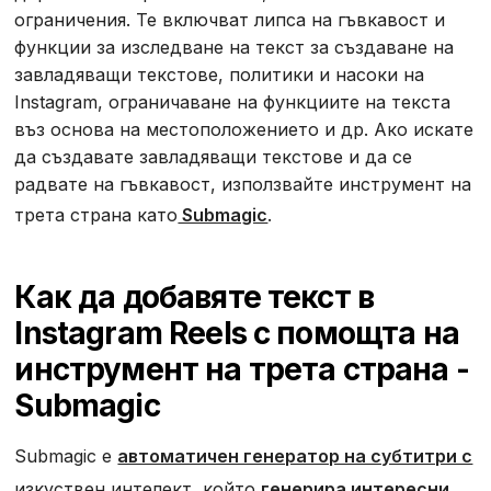
ограничения. Те включват липса на гъвкавост и
функции за изследване на текст за създаване на
завладяващи текстове, политики и насоки на
Instagram, ограничаване на функциите на текста
въз основа на местоположението и др. Ако искате
да създавате завладяващи текстове и да се
радвате на гъвкавост, използвайте инструмент на
трета страна като
Submagic
.
Как да добавяте текст в
Instagram Reels с помощта на
инструмент на трета страна -
Submagic
‍Submagic е
автоматичен генератор на субтитри с
изкуствен интелект, който
генерира интересни