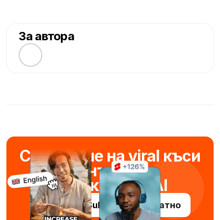
За автора
Създаване на viral къси
панталони
за секунди с AI
Опитайте Submagic безплатно