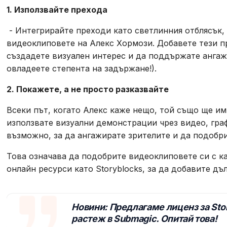
1. Използвайте прехода
- Интегрирайте преходи като светлинния отблясък,
видеоклиповете на Алекс Хормози. Добавете тези п
създадете визуален интерес и да поддържате ангаж
овладеете степента на задържане!).
2. Покажете, а не просто разказвайте
Всеки път, когато Алекс каже нещо, той също ще им
използвате визуални демонстрации чрез видео, граф
възможно, за да ангажирате зрителите и да подобр
Това означава да подобрите видеоклиповете си с ка
онлайн ресурси като Storyblocks, за да добавите дъ
Новини: Предлагаме лиценз за Stor
растеж в Submagic. Опитай това!