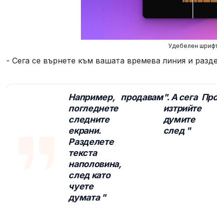
Удебелен шриф
- Сега се върнете към вашата времева линия и разд
Например,
продавам
". А сега
Пр
погледнете
изтрийте
следните
думите
екрани.
след "
Разделете
текста
наполовина,
след като
чуете
думата "