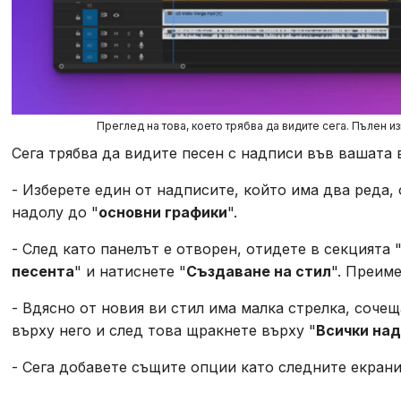
Преглед на това, което трябва да видите сега. Пълен и
Сега трябва да видите песен с надписи във вашата 
- Изберете един от надписите, който има два реда, 
надолу до "
основни графики
".
- След като панелът е отворен, отидете в секцията 
песента
" и натиснете "
Създаване на стил
". Преим
- Вдясно от новия ви стил има малка стрелка, сочещ
върху него и след това щракнете върху "
Всички над
- Сега добавете същите опции като следните екрани