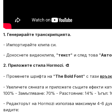
1. Генерирайте транскрипцията.
- Импортирайте клипа си.
- Докоснете видеоклипа, "
текст
" и след това "
Авто
2. Приложете стила Hormozi. 🎨
- Променете шрифта на "
The Bold Font
" с тази
връз
- Увеличете сянката и приложете същите ефекти кат
100% - Замъгляване: 70% - Разстояние: 14% - Ъгъл: 1
- Редакторът на Hormozi използва максимум 4-6 дум
видите: