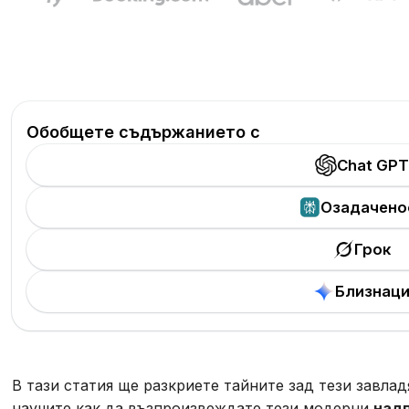
Обобщете съдържанието с
Chat GPT
Озадачено
Грок
Близнац
В тази статия ще разкриете тайните зад тези завл
научите как да възпроизвеждате тези модерни
надп