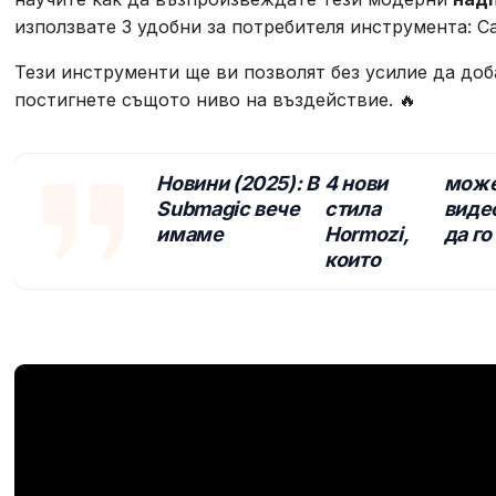
използвате 3 удобни за потребителя инструмента: Ca
Тези инструменти ще ви позволят без усилие да до
постигнете същото ниво на въздействие. 🔥
Новини (2025): В
4 нови
может
Submagic вече
стила
видео
имаме
Hormozi,
да го
които