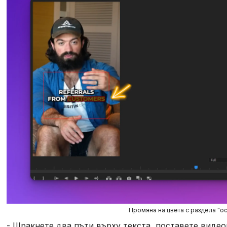
Промяна на цвета с раздела "о
- Щракнете два пъти върху текста, поставете виде