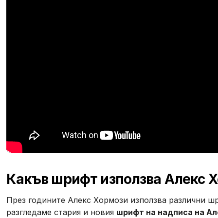
Какъв шрифт използва Алекс 
През годините Алекс Хормози използва различни шр
разгледаме стария и новия
шрифт на надписа на А