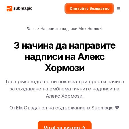
Опитайте безплатно
Блог
>
Направете надписи Alex Hormozi
3 начина да направите
надписи на Алекс
Хормози
Това ръководство ви показва три прости начина
за създаване на емблематичните надписи на
Алекс Хормози.
От
Elie
,
Създател на съдържание в Submagic 🧡
Viral за видео ->