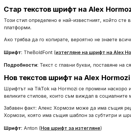
Стар текстов шрифт на Alex Hormoz
Този стил определено е най-известният, който сте в
платформи.
Ако трябва да го копирате, вероятно не знаете всич
Шрифт
: TheBoldFont (
изтегляне на шрифт на Alex H
Подробности
: Текст с главни букви, поставяне на с
Нов текстов шрифт на Alex Hormozi
Шрифтът на TikTok на Hormozi се промени наскоро и 
великите стилове, които съм виждал в социалните 
Забавен факт: Алекс Хормози може да има същия ре
Хормози, която има същия шаблон за субтитри и шр
Шрифт
: Anton (
Нов шрифт за изтегляне
)