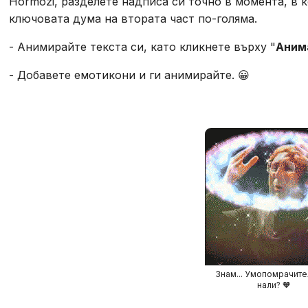
Hormozi, разделете надписа си точно в момента, в 
ключовата дума на втората част по-голяма.
- Анимирайте текста си, като кликнете върху "
Аним
- Добавете емотикони и ги анимирайте. 😀
Знам... Умопомрачите
нали? 🧡