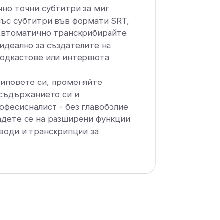
но точни субтитри за миг.
със субтитри във формати SRT,
 Автоматично транскрибирайте
идеално за създателите на
одкастове или интервюта.
иповете си, променяйте
съдържанието си и
офесионалист - без главоболие
адете се на разширени функции
води и транскрипции за