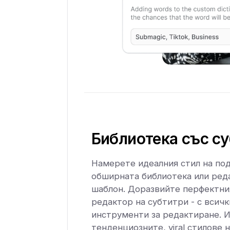
Библиотека със с
Намерете идеалния стил на под
обширната библиотека или ред
шаблон. Доразвийте перфектния
редактор на субтитри - с всич
инструменти за редактиране. 
тенденциозните, viral стилове 