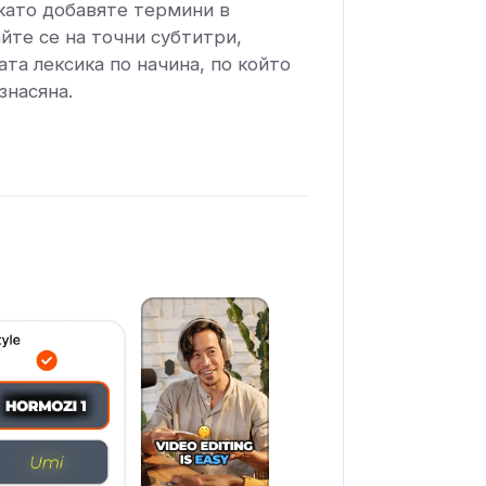
като добавяте термини в
йте се на точни субтитри,
та лексика по начина, по който
знасяна.