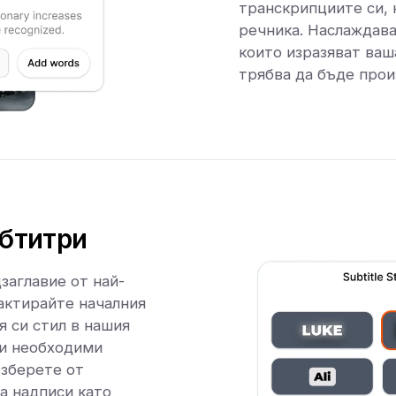
транскрипциите си, 
речника. Наслаждава
които изразяват ваша
трябва да бъде прои
убтитри
заглавие от най-
актирайте началния
 си стил в нашия
ки необходими
Изберете от
на надписи като