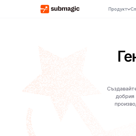
Продукт
Сл
Ге
Създавайте
добрия 
произво