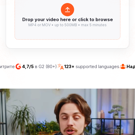
титрите
4,7/5
в G2 (80+)
123+
supported languages
Над