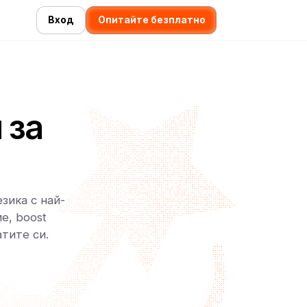
Вход
Опитайте безплатно
 за
зика с най-
е, boost
тите си.