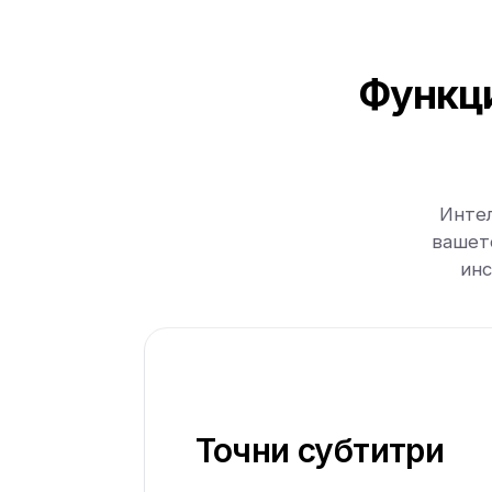
Функци
Интел
вашет
инс
Точни субтитри