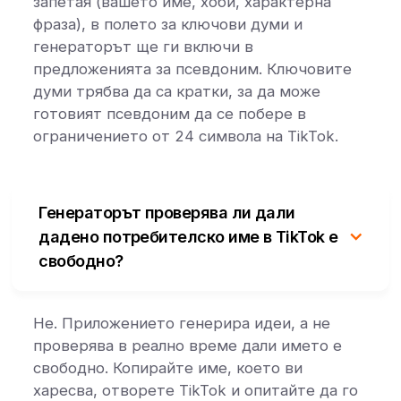
запетая (вашето име, хоби, характерна
фраза), в полето за ключови думи и
генераторът ще ги включи в
предложенията за псевдоним. Ключовите
думи трябва да са кратки, за да може
готовият псевдоним да се побере в
ограничението от 24 символа на TikTok.
Генераторът проверява ли дали
дадено потребителско име в TikTok е
свободно?
Не. Приложението генерира идеи, а не
проверява в реално време дали името е
свободно. Копирайте име, което ви
харесва, отворете TikTok и опитайте да го