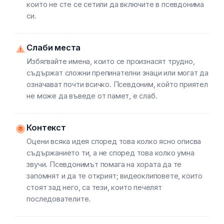
които не сте се сетили да включите в псевдонима
си.
Слаби места
Избягвайте имена, които се произнасят трудно,
съдържат сложни препинателни знаци или могат да
означават почти всичко. Псевдоним, който приятел
не може да въведе от памет, е слаб.
Контекст
Оцени всяка идея според това колко ясно описва
съдържанието ти, а не според това колко умна
звучи. Псевдонимът помага на хората да те
запомнят и да те открият; видеоклиповете, които
стоят зад него, са тези, които печелят
последователите.