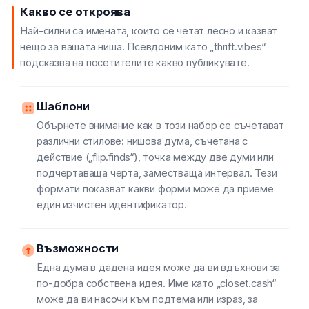
Какво се откроява
Най-силни са имената, които се четат лесно и казват
нещо за вашата ниша. Псевдоним като „thrift.vibes“
подсказва на посетителите какво публикувате.
Шаблони
Обърнете внимание как в този набор се съчетават
различни стилове: нишова дума, съчетана с
действие („flip.finds“), точка между две думи или
подчертаваща черта, заместваща интервал. Тези
формати показват какви форми може да приеме
един изчистен идентификатор.
Възможности
Една дума в дадена идея може да ви вдъхнови за
по-добра собствена идея. Име като „closet.cash“
може да ви насочи към подтема или израз, за