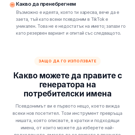
Какво да пренебрегнем
Възможно е идеята, която ти харесва, вече да е
заета, тъй като всеки псевдоним в TikTok е
уникален. Това не е недостатък на името; запази го
като резервен вариант и опитай със следващото.
ЗАЩО ДА ГО ИЗПОЛЗВАТЕ
Какво можете да правите с
генератора на
потребителски имена
Псевдонимът ви е първото нещо, което вижда
всеки нов посетител. Този инструмент превръща
нишата, която описвате, в кратки и подходящи
имена, от които можете да изберете най-
подходящото, вместо да се взирате в празното