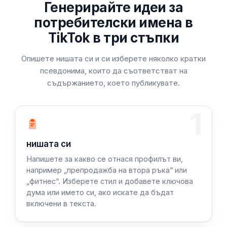
Генерирайте идеи за
потребителски имена в
TikTok в три стъпки
Опишете нишата си и си изберете няколко кратки
псевдонима, които да съответстват на
съдържанието, което публикувате.
1
Стъпка 1: Опишете
нишата си
Напишете за какво се отнася профилът ви,
например „препродажба на втора ръка“ или
„фитнес“. Изберете стил и добавете ключова
дума или името си, ако искате да бъдат
включени в текста.