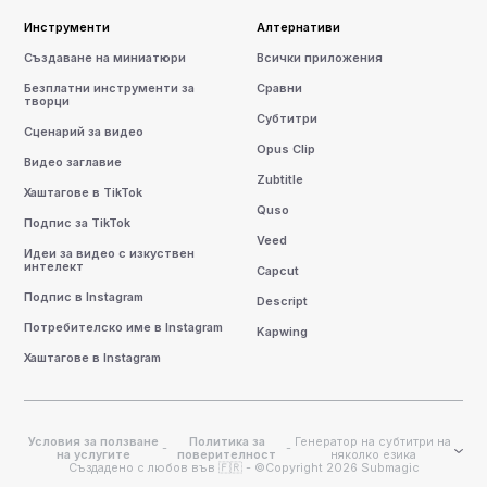
Инструменти
Алтернативи
Създаване на миниатюри
Всички приложения
Безплатни инструменти за
Сравни
творци
Субтитри
Сценарий за видео
Opus Clip
Видео заглавие
Zubtitle
Хаштагове в TikTok
Quso
Подпис за TikTok
Veed
Идеи за видео с изкуствен
интелект
Capcut
Подпис в Instagram
Descript
Потребителско име в Instagram
Kapwing
Хаштагове в Instagram
Условия за ползване
Политика за
Генератор на субтитри на
-
-
на услугите
поверителност
няколко езика
Създадено с любов във 🇫🇷 - ©Copyright 2026 Submagic