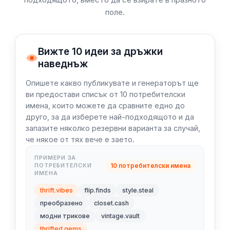
поле.
Вижте 10 идеи за дръжки
наведнъж
Опишете какво публикувате и генераторът ще
ви предостави списък от 10 потребителски
имена, които можете да сравните едно до
друго, за да изберете най-подходящото и да
запазите няколко резервни варианта за случай,
че някое от тях вече е заето.
ПРИМЕРИ ЗА
10 потребителски имена
ПОТРЕБИТЕЛСКИ
ИМЕНА
thrift.vibes
flip.finds
style.steal
преобразено
closet.cash
модни трикове
vintage.vault
thrifted.gems