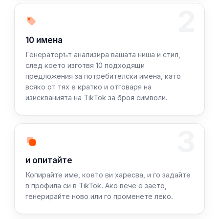
2
Стъпка 2: Генерираме
10 имена
Генераторът анализира вашата ниша и стил,
след което изготвя 10 подходящи
предложения за потребителски имена, като
всяко от тях е кратко и отговаря на
изискванията на TikTok за броя символи.
3
Стъпка 3: Копирайте
и опитайте
Копирайте име, което ви харесва, и го задайте
в профила си в TikTok. Ако вече е заето,
генерирайте ново или го променете леко.