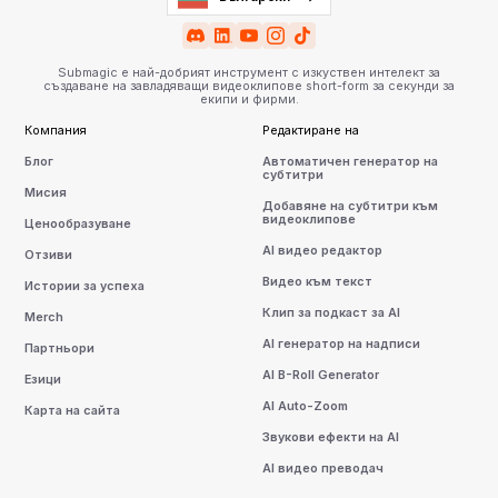
Submagic е най-добрият инструмент с изкуствен интелект за
създаване на завладяващи видеоклипове short-form за секунди за
екипи и фирми.
Компания
Редактиране на
Блог
Автоматичен генератор на
субтитри
Мисия
Добавяне на субтитри към
видеоклипове
Ценообразуване
AI видео редактор
Отзиви
Видео към текст
Истории за успеха
Клип за подкаст за AI
Merch
AI генератор на надписи
Партньори
AI B-Roll Generator
Езици
AI Auto-Zoom
Карта на сайта
Звукови ефекти на AI
AI видео преводач