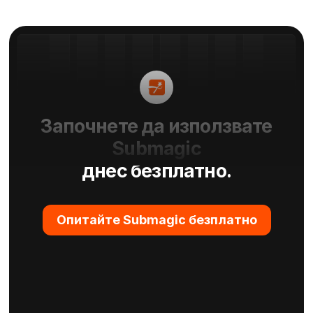
Започнете да използвате
Submagic
днес безплатно.
Опитайте Submagic безплатно