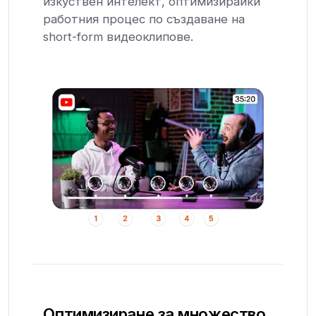
изкуствен интелект, оптимизирайки
работния процес по създаване на
short-form видеоклипове.
Оптимизиране за множество