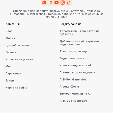
Submagic е най-добрият инструмент с изкуствен интелект за
създаване на завладяващи видеоклипове short-form за секунди за
екипи и фирми.
Компания
Редактиране на
Блог
Автоматичен генератор на
субтитри
Мисия
Добавяне на субтитри към
видеоклипове
Ценообразуване
AI видео редактор
Отзиви
Видео към текст
Истории за успеха
Клип за подкаст за AI
Merch
AI генератор на надписи
Партньори
AI B-Roll Generator
Езици
AI Auto-Zoom
Карта на сайта
Звукови ефекти на AI
AI видео преводач