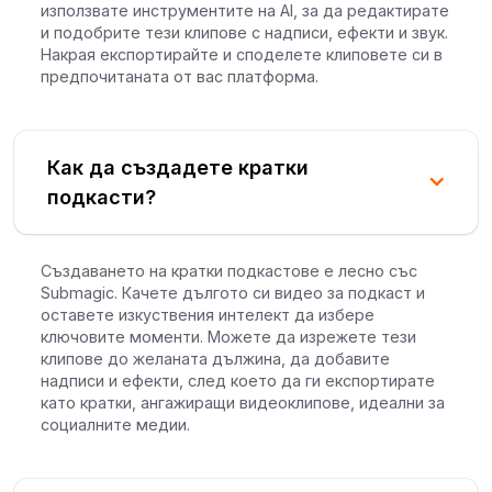
използвате инструментите на AI, за да редактирате
и подобрите тези клипове с надписи, ефекти и звук.
Накрая експортирайте и споделете клиповете си в
предпочитаната от вас платформа.
Как да създадете кратки
подкасти?
Създаването на кратки подкастове е лесно със
Submagic. Качете дългото си видео за подкаст и
оставете изкуствения интелект да избере
ключовите моменти. Можете да изрежете тези
клипове до желаната дължина, да добавите
надписи и ефекти, след което да ги експортирате
като кратки, ангажиращи видеоклипове, идеални за
социалните медии.