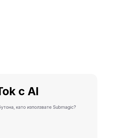
ok с AI
бутона, като използвате Submagic?