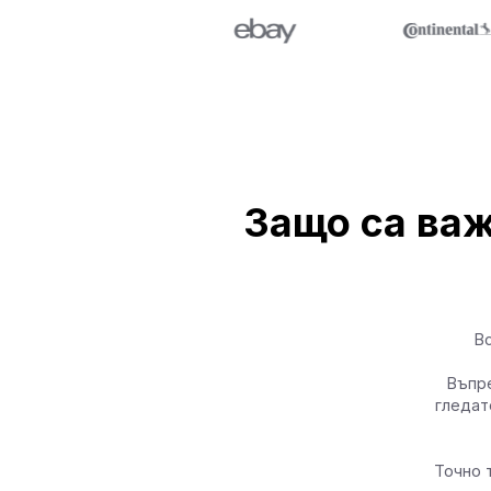
Защо са важ
Вс
Въпре
гледат
Точно 