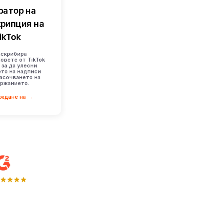
ратор на
рипция на
ikTok
нскрибира
овете от TikTok
, за да улесни
то на надписи
асочването на
ржанието.
еждане на →