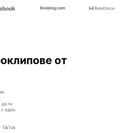
еоклипове от
ве.
 да ги
 с едно
 TikTok