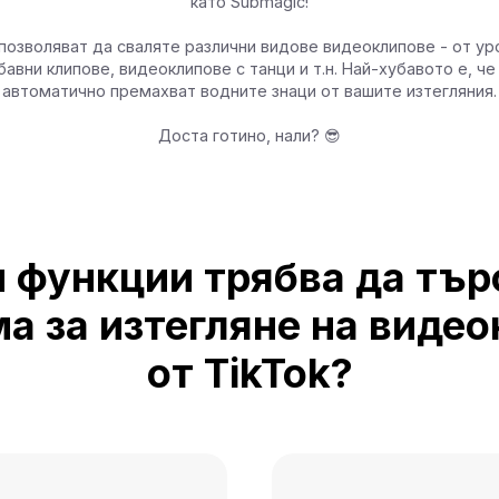
като Submagic!
 позволяват да сваляте различни видове видеоклипове - от ур
бавни клипове, видеоклипове с танци и т.н. Най-хубавото е, че
автоматично премахват водните знаци от вашите изтегляния.
Доста готино, нали? 😎
 функции трябва да тър
а за изтегляне на виде
от TikTok?