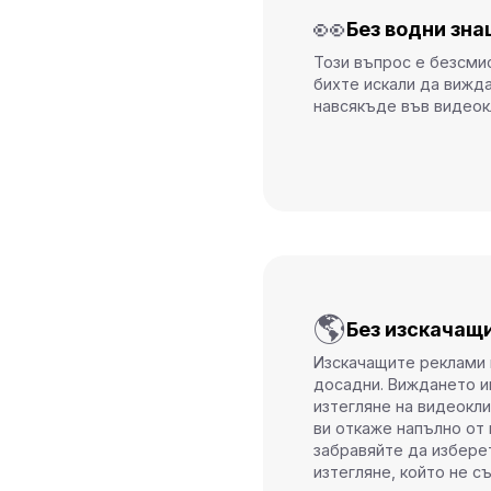
👀
Без водни зна
Този въпрос е безсми
бихте искали да вижд
навсякъде във видеок
🌎
Без изскачащ
Изскачащите реклами 
досадни. Виждането и
изтегляне на видеокли
ви откаже напълно от 
забравяйте да избере
изтегляне, който не 