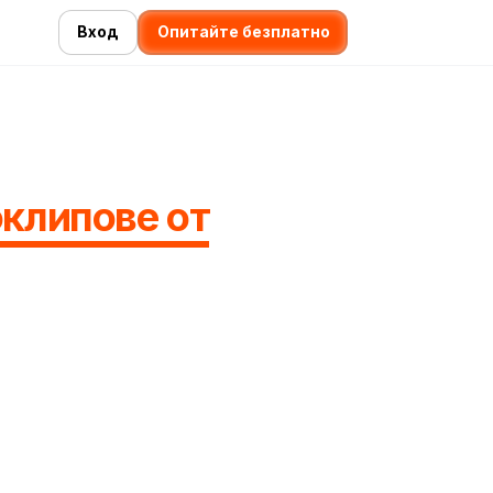
Вход
Опитайте безплатно
оклипове от