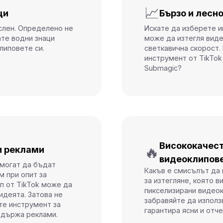
📈
ци
Бързо и лесн
слен. Определено не
Искате да изберете и
ате водни знаци
може да изтегля вид
липовете си.
светкавична скорост.
инструмент от TikTok
Submagic?
Висококачес
🔥
и реклами
видеоклипов
могат да бъдат
Какъв е смисълът да 
м при опит за
за изтегляне, която в
п от TikTok може да
пикселизирани видеок
идеята. Затова не
забравяйте да използ
те инструмент за
гарантира ясни и отч
съдържа реклами.