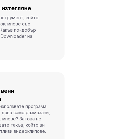
о изтегляне
нструмент, който
еоклипове със
 Какъв по-добър
 Downloader на
твени
е
използвате програма
и дава само размазани,
липове? Затова не
вате такъв, който ви
етливи видеоклипове.