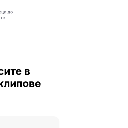
оци до
 те
сите в
оклипове