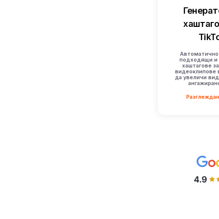
Генерат
хаштаго
TikT
Автоматично
подходящи и 
хаштагове з
видеоклипове в
да увеличи ви
ангажиран
Разглеждан