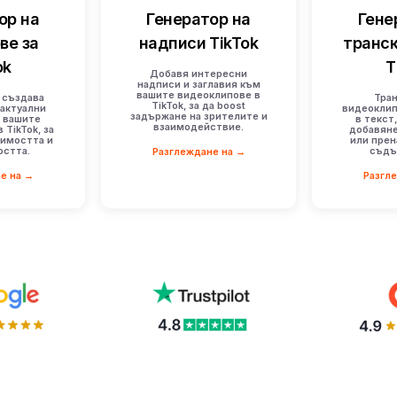
ор на
Генератор на
Гене
ве за
надписи TikTok
транск
ok
T
Добавя интересни
надписи и заглавия към
вашите видеоклипове в
 създава
Тра
TikTok, за да boost
актуални
видеоклип
задържане на зрителите и
а вашите
в текст
взаимодействие.
 TikTok, за
добавяне
димостта и
или прен
остта.
съдъ
Разглеждане на →
е на →
Разгл