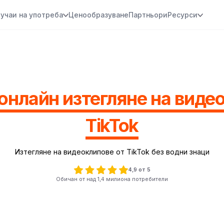
учаи на употреба
Ценообразуване
Партньори
Ресурси
онлайн изтегляне на виде
TikTok
Изтегляне на видеоклипове от TikTok без водни знаци
4,9 от 5
Обичан от над 1,4 милиона потребители