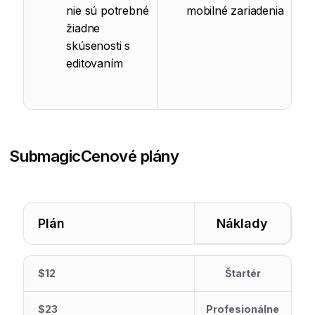
nie sú potrebné
mobilné zariadenia
žiadne
skúsenosti s
editovaním
Submagic
Cenové plány
Plán
Náklady
$12
Štartér
$23
Profesionálne