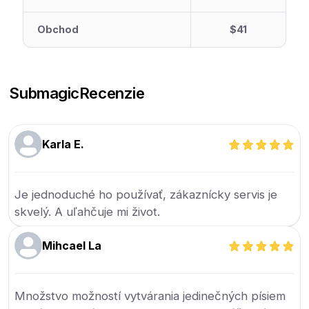
Obchod
$41
Submagic
Recenzie
Karla E.
Je jednoduché ho používať, zákaznícky servis je
skvelý. A uľahčuje mi život.
Mihcael La
Množstvo možností vytvárania jedinečných písiem