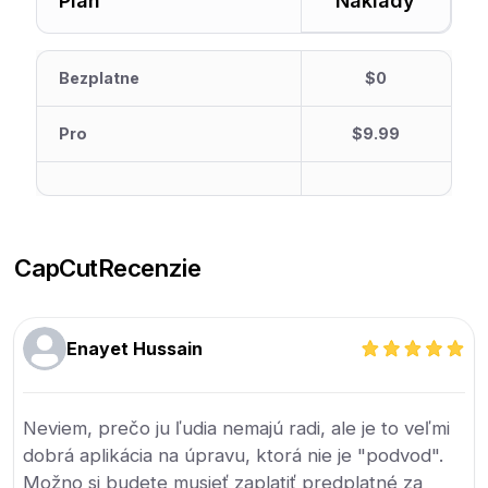
Plán
Náklady
Bezplatne
$0
Pro
$9.99
CapCut
Recenzie
Enayet Hussain
Neviem, prečo ju ľudia nemajú radi, ale je to veľmi
dobrá aplikácia na úpravu, ktorá nie je "podvod".
Možno si budete musieť zaplatiť predplatné za