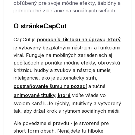
obľúbený pre svoje módne efekty, šablóny a
jednoduché zdieľanie na sociálnych sieťach.
O stránke
CapCut
CapCut je
pomocník TikToku na úpravu, ktorý
je vybavený bezplatnými nástrojmi a funkciami
viral. Funguje na mobilných zariadeniach aj
počítačoch a ponúka módne efekty, obrovskú
knižnicu hudby a zvukov a nástroje umelej
inteligencie, ako je automatický strih,
odstraňovanie šumu na pozadí
a tučné
animované titulky, ktoré
vidíte všade vo
svojom kanáli. Je rýchly, intuitívny a vytvorený
tak, aby držal krok s rytmom sociálnych médií.
Ale povedzme si pravdu - je stvorená pre
short-form obsah. Nenájdete tu hlboké