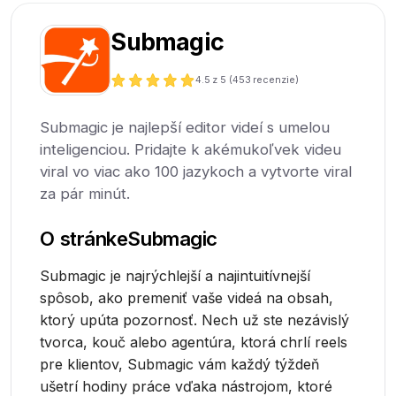
Submagic
4.5
z 5 (
453
recenzie)
Submagic je najlepší editor videí s umelou
inteligenciou. Pridajte k akémukoľvek videu
viral vo viac ako 100 jazykoch a vytvorte viral
za pár minút.
O stránke
Submagic
Submagic je najrýchlejší a najintuitívnejší
spôsob, ako premeniť vaše videá na obsah,
ktorý upúta pozornosť. Nech už ste nezávislý
tvorca, kouč alebo agentúra, ktorá chrlí reels
pre klientov, Submagic vám každý týždeň
ušetrí hodiny práce vďaka nástrojom, ktoré