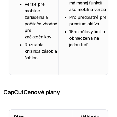
má menej funkcií
Verzie pre
ako mobilná verzia
mobilné
zariadenia a
Pro predplatné pre
počítače vhodné
premium aktíva
pre
15-minútový limit a
začiatočníkov
obmedzenia na
Rozsiahla
jednu trať
knižnica zásob a
šablón
CapCut
Cenové plány