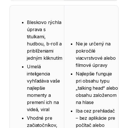
Bleskovo rýchla
úprava s
titulkami,
hudbou, b-roll a
Nie je určený na
priblíženiami
pokročilé
jedným kliknutím
viacvrstvové alebo
filmové úpravy
Umelá
inteligencia
Najlepšie funguje
vyhľadáva vaše
pri obsahu typu
najlepšie
„talking head“ alebo
momenty a
obsahu založenom
premení ich na
na hlase
videá, viral
Iba cez prehliadač
Vhodné pre
– bez aplikácie pre
začiatočníkov,
počítač alebo