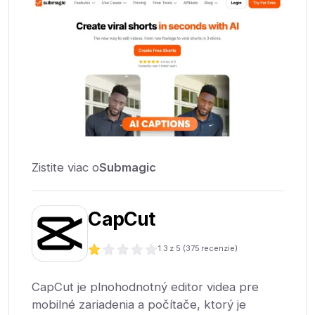
Zistite viac o
Submagic
CapCut
1.3
z 5 (
375
recenzie)
CapCut je plnohodnotný editor videa pre
mobilné zariadenia a počítače, ktorý je