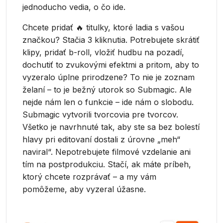
jednoducho vedia, o čo ide.
Chcete pridať 🔥 titulky, ktoré ladia s vašou
značkou? Stačia 3 kliknutia. Potrebujete skrátiť
klipy, pridať b-roll, vložiť hudbu na pozadí,
dochutiť to zvukovými efektmi a pritom, aby to
vyzeralo úplne prirodzene? To nie je zoznam
želaní – to je bežný utorok so Submagic. Ale
nejde nám len o funkcie – ide nám o slobodu.
Submagic vytvorili tvorcovia pre tvorcov.
Všetko je navrhnuté tak, aby ste sa bez bolestí
hlavy pri editovaní dostali z úrovne „meh“
naviral“. Nepotrebujete filmové vzdelanie ani
tím na postprodukciu. Stačí, ak máte príbeh,
ktorý chcete rozprávať – a my vám
pomôžeme, aby vyzeral úžasne.