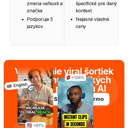
zmena veľkosti a
špecifické pre daný
značka
kontext
Podporuje 5
Nejasné vlastné
jazykov
ceny
Vytváranie viral šortiek
v priebehu niekoľkých
sekúnd pomocou AI
Vyskúšajte Submagic zadarmo