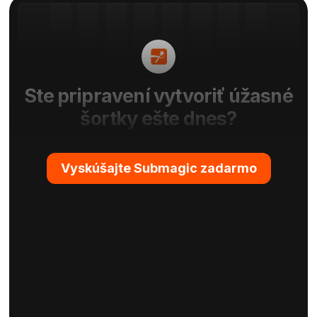
Ste pripravení vytvoriť úžasné
šortky ešte dnes?
Vyskúšajte Submagic zadarmo