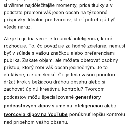
si všimne najdôležitejšie momenty, pridá titulky a v
podstate premení váš jeden obsah na týždenné
príspevky. Ideálne pre tvorcov, ktorí potrebujú byť
všade naraz.
Ale je tu jedna vec - je to umelá inteligencia, ktorá
rozhoduje. To, čo považuje za hodné zdieľania, nemusí
byť v súlade s vašou značkou alebo preferenciami
publika. Získate objem, ale môžete obetovať osobný
prístup, ktorý robí váš obsah jedinečným. Je to
efektívne, nie umelecké. Čo je teda vašou prioritou:
držať krok s bežiacou dráhou obsahu alebo si
zachovať úplnú kreatívnu kontrolu? Tvorcom
podcastov môžu špecializované
generátory
podcastových klipov s umelou inteligenciou
alebo
tvorcovia klipov na YouTube
ponúknuť lepšiu kontrolu
nad príbehom vášho obsahu.