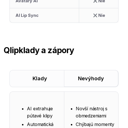
Avatary AI
Nie
AI Lip Sync
Nie
Qlip
klady a zápory
Klady
Nevýhody
AI extrahuje
Novší nástroj s
pútavé klipy
obmedzeniami
Automatická
Chýbajú momenty