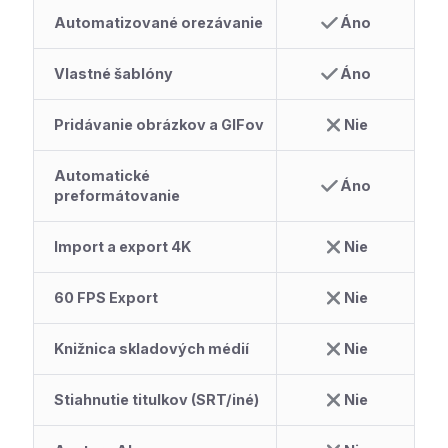
Automatizované orezávanie
Áno
Vlastné šablóny
Áno
Pridávanie obrázkov a GIFov
Nie
Automatické
Áno
preformátovanie
Import a export 4K
Nie
60 FPS Export
Nie
Knižnica skladových médií
Nie
Stiahnutie titulkov (SRT/iné)
Nie