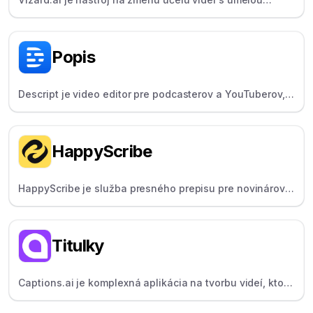
inteligenciou, ktorý automaticky mení dlhé videá na
krátke, zdieľateľné klipy.
Popis
Descript je video editor pre podcasterov a YouTuberov,
ktorý umožňuje úpravu videa, napríklad textu, s
funkciami ako Overdub a Studio Sound.
HappyScribe
HappyScribe je služba presného prepisu pre novinárov a
tvorcov, ktorá poskytuje možnosti prepisu pomocou
umelej inteligencie a človeka.
Titulky
Captions.ai je komplexná aplikácia na tvorbu videí, ktorá
tvorcom pomáha rýchlo napísať scenár, natočiť a