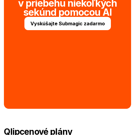
v priebehu niekoľkých
sekúnd pomocou AI
Vyskúšajte Submagic zadarmo
Qlip
cenové plány