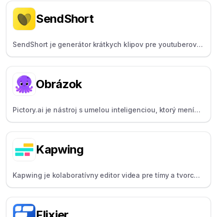
napísať titulky.
SendShort
SendShort je generátor krátkych klipov pre youtuberov a
influencerov s umelou inteligenciou, ktorý automaticky
vytvára hlavné momenty a titulky.
Obrázok
Pictory.ai je nástroj s umelou inteligenciou, ktorý mení
scenáre alebo dlhé videá na krátke značkové klipy -
ideálne na opakované použitie obsahu.
Kapwing
Kapwing je kolaboratívny editor videa pre tímy a tvorcov,
ktorý ponúka nástroje umelej inteligencie a titulky.
Flixier