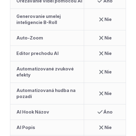
Orezávanie videí pomocou AI
Áno
Generovanie umelej
Nie
inteligencie B-Roll
Auto-Zoom
Nie
Editor prechodu AI
Nie
Automatizované zvukové
Nie
efekty
Automatizovaná hudba na
Nie
pozadí
AI Hook Názov
Áno
AI Popis
Nie