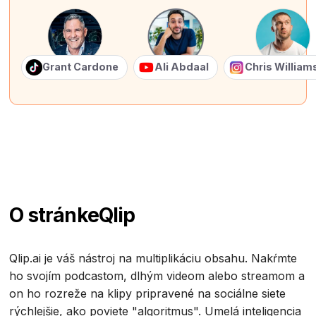
Grant Cardone
Ali Abdaal
Chris Willia
O stránke
Qlip
Qlip.ai je váš nástroj na multiplikáciu obsahu. Nakŕmte
ho svojím podcastom, dlhým videom alebo streamom a
on ho rozreže na klipy pripravené na sociálne siete
rýchlejšie, ako poviete "algoritmus". Umelá inteligencia