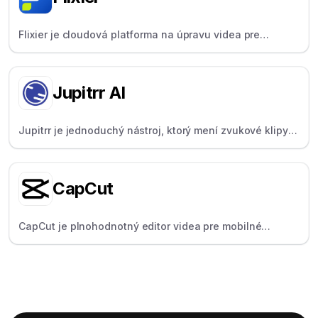
Flixier je cloudová platforma na úpravu videa pre
vzdialené tímy, ktorá uľahčuje tímovú prácu v reálnom
čase.
Jupitrr AI
Jupitrr je jednoduchý nástroj, ktorý mení zvukové klipy
na zdieľateľné videá s titulkami pre sociálne médiá.
CapCut
CapCut je plnohodnotný editor videa pre mobilné
zariadenia a počítače, ktorý je obľúbený pre svoje
módne efekty, šablóny a jednoduché zdieľanie na
sociálnych sieťach.