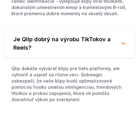
rámec identifikácie - vylepšuje klipy viral titulkami,
dokonalým umiestnením emoji a kontextovými B-roll,
ktoré premenia dobré momenty na skvelý obsah.
Je Qlip dobrý na výrobu TikTokov a
Reels?
Qlip dokáže vytvárať klipy pre tieto platformy, ale
vytvoriť a uspieť sú rôzne veci. Submagic
zabezpečí, že vaše klipy budú optimalizované
pomocou hooks umelou inteligenciou, trendových
titulkov a prvkov zapojenia, ktoré im pomôžu
dosiahnuť výkon po zverejnení.