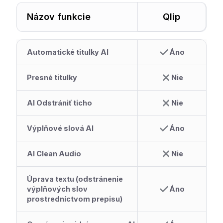
Názov funkcie
Qlip
Automatické titulky AI
Áno
Presné titulky
Nie
AI Odstrániť ticho
Nie
Výplňové slová AI
Áno
AI Clean Audio
Nie
Úprava textu (odstránenie
výplňových slov
Áno
prostredníctvom prepisu)