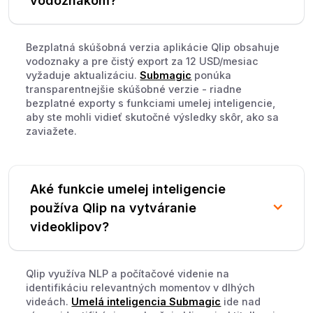
vodoznakom?
Bezplatná skúšobná verzia aplikácie Qlip obsahuje
vodoznaky a pre čistý export za 12 USD/mesiac
vyžaduje aktualizáciu.
Submagic
ponúka
transparentnejšie skúšobné verzie - riadne
bezplatné exporty s funkciami umelej inteligencie,
aby ste mohli vidieť skutočné výsledky skôr, ako sa
zaviažete.
Aké funkcie umelej inteligencie
používa Qlip na vytváranie
videoklipov?
Qlip využíva NLP a počítačové videnie na
identifikáciu relevantných momentov v dlhých
videách.
Umelá inteligencia Submagic
ide nad