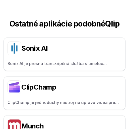
Ostatné aplikácie podobné
Qlip
Sonix AI
Sonix AI je presná transkripčná služba s umelou
inteligenciou pre producentov a novinárov, ktorá
podporuje viac ako 40 jazykov a identifikáciu
hovoriaceho.
ClipChamp
ClipChamp je jednoduchý nástroj na úpravu videa pre
začiatočníkov a jednotlivcov, ktorý ponúka funkciu
pretiahnutia, pustenia a vytvorenia.
Munch