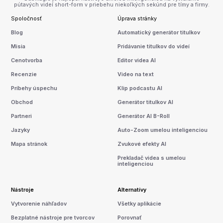
pútavých videí short-form v priebehu niekoľkých sekúnd pre tímy a firmy.
Spoločnosť
Úprava stránky
Blog
Automatický generátor titulkov
Misia
Pridávanie titulkov do videí
Cenotvorba
Editor videa AI
Recenzie
Video na text
Príbehy úspechu
Klip podcastu AI
Obchod
Generátor titulkov AI
Partneri
Generátor AI B-Roll
Jazyky
Auto-Zoom umelou inteligenciou
Mapa stránok
Zvukové efekty AI
Prekladač videa s umelou
inteligenciou
Nástroje
Alternatívy
Vytvorenie náhľadov
Všetky aplikácie
Bezplatné nástroje pre tvorcov
Porovnať