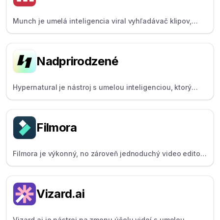
Munch je umelá inteligencia viral vyhľadávač klipov,
ktorý generuje klipy s umelou inteligenciou, ktoré
zohľadňujú trendy – ideálne pre manažérov sociálnych
médií.
Nadprirodzené
Hypernatural je nástroj s umelou inteligenciou, ktorý
vytvára animované videá pomocou hlasov a avatarov s
umelou inteligenciou a je určený pre obchodníkov a
pedagógov.
Filmora
Filmora je výkonný, no zároveň jednoduchý video editor
pre začínajúcich tvorcov, obľúbený pre svoje nástroje
umelej inteligencie a rozmanité efekty.
Vizard.ai
Vizard.ai je nástroj na zmenu účelu videí s umelou