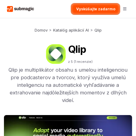
Vyskúšajte zadarmo
Domov
>
Katalóg aplikácií AI
>
Qlip
Qlip
z 5 (
1
recenzie)
Qlip je multiplikátor obsahu s umelou inteligenciou
pre podcasterov a tvorcov, ktorý využíva umelú
inteligenciu na automatické vyhľadávanie a
extrahovanie najdôležitejších momentov z dlhých
videí.