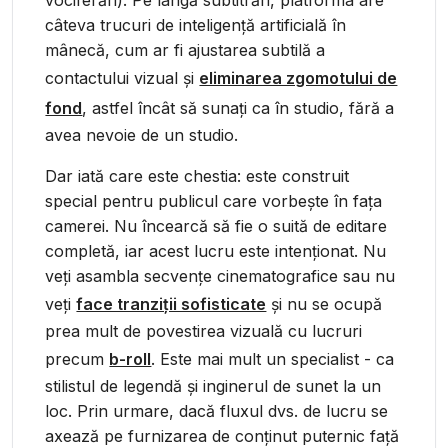
vociferări). Pe lângă subtitrări, platforma are
câteva trucuri de inteligență artificială în
mânecă, cum ar fi ajustarea subtilă a
contactului vizual și
eliminarea zgomotului de
fond
, astfel încât să sunați ca în studio, fără a
avea nevoie de un studio.
Dar iată care este chestia: este construit
special pentru publicul care vorbește în fața
camerei. Nu încearcă să fie o suită de editare
completă, iar acest lucru este intenționat. Nu
veți asambla secvențe cinematografice sau nu
veți
face tranziții sofisticate
și nu se ocupă
prea mult de povestirea vizuală cu lucruri
precum
b-roll
. Este mai mult un specialist - ca
stilistul de legendă și inginerul de sunet la un
loc. Prin urmare, dacă fluxul dvs. de lucru se
axează pe furnizarea de conținut puternic față