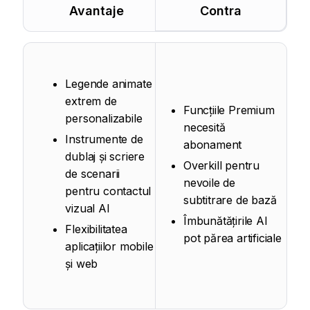
Avantaje
Contra
Legende animate
extrem de
Funcțiile Premium
personalizabile
necesită
Instrumente de
abonament
dublaj și scriere
Overkill pentru
de scenarii
nevoile de
pentru contactul
subtitrare de bază
vizual AI
Îmbunătățirile AI
Flexibilitatea
pot părea artificiale
aplicațiilor mobile
și web