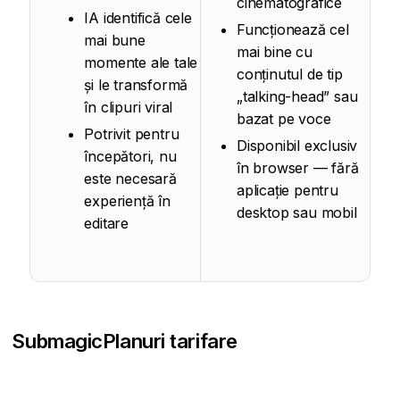
cinematografice
IA identifică cele
Funcționează cel
mai bune
mai bine cu
momente ale tale
conținutul de tip
și le transformă
„talking-head” sau
în clipuri viral
bazat pe voce
Potrivit pentru
Disponibil exclusiv
începători, nu
în browser — fără
este necesară
aplicație pentru
experiență în
desktop sau mobil
editare
Submagic
Planuri tarifare