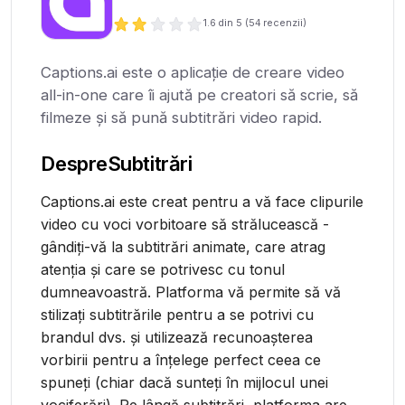
1.6
din 5 (
54
recenzii)
Captions.ai este o aplicație de creare video
all-in-one care îi ajută pe creatori să scrie, să
filmeze și să pună subtitrări video rapid.
Despre
Subtitrări
Captions.ai este creat pentru a vă face clipurile
video cu voci vorbitoare să strălucească -
gândiți-vă la subtitrări animate, care atrag
atenția și care se potrivesc cu tonul
dumneavoastră. Platforma vă permite să vă
stilizați subtitrările pentru a se potrivi cu
brandul dvs. și utilizează recunoașterea
vorbirii pentru a înțelege perfect ceea ce
spuneți (chiar dacă sunteți în mijlocul unei