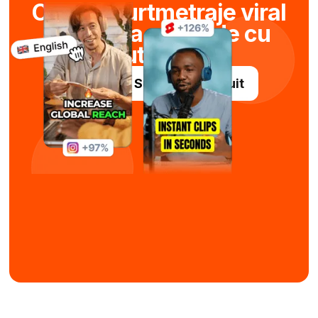
Creați scurtmetraje viral
în câteva secunde cu
ajutorul AI
Încercați Submagic gratuit