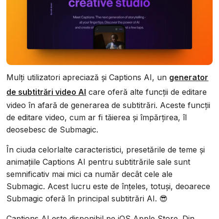
Mulți utilizatori apreciază și Captions AI, un
generator
de subtitrări video AI
care oferă alte funcții de editare
video în afară de generarea de subtitrări. Aceste funcții
de editare video, cum ar fi tăierea și împărțirea, îl
deosebesc de Submagic.
În ciuda celorlalte caracteristici, presetările de teme și
animațiile Captions AI pentru subtitrările sale sunt
semnificativ mai mici ca număr decât cele ale
Submagic. Acest lucru este de înțeles, totuși, deoarece
Submagic oferă în principal subtitrări AI. 😎
Captions AI este disponibil pe iOS Apple Store. Din