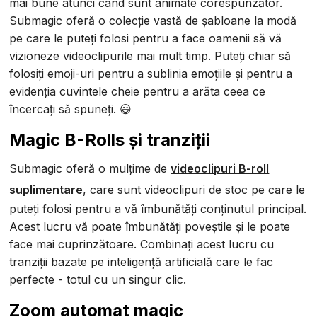
mai bune atunci când sunt animate corespunzător.
Submagic oferă o colecție vastă de șabloane la modă
pe care le puteți folosi pentru a face oamenii să vă
vizioneze videoclipurile mai mult timp. Puteți chiar să
folosiți emoji-uri pentru a sublinia emoțiile și pentru a
evidenția cuvintele cheie pentru a arăta ceea ce
încercați să spuneți. 😃
Magic B-Rolls și tranziții
Submagic oferă o mulțime de
videoclipuri B-roll
suplimentare
, care sunt videoclipuri de stoc pe care le
puteți folosi pentru a vă îmbunătăți conținutul principal.
Acest lucru vă poate îmbunătăți poveștile și le poate
face mai cuprinzătoare. Combinați acest lucru cu
tranziții bazate pe inteligență artificială care le fac
perfecte - totul cu un singur clic.
Zoom automat magic