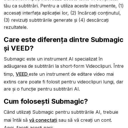
tău ca subtitrări. Pentru a utiliza aceste instrumente, (1)
accesați interfața aplicației lor, (2) încărcați conținutul,
(3) revizuiți subtitrările generate și (4) descărcați
rezultatele.
Care este diferența dintre Submagic
și VEED?
Submagic este un instrument AI specializat în
adăugarea de subtitrări la short-form Videoclipuri. Între
timp,
VEED
este un instrument de editare video mai
extins care poate fi folosit pentru videoclipuri lungi, dar
are și o funcție pentru subtitrări AI.
Cum folosești Submagic?
Când utilizați Submagic pentru subtitrările AI, trebuie
mai întâi să
vă conectați
sau să vă creați un cont.
Apoi, faceți acești pași: