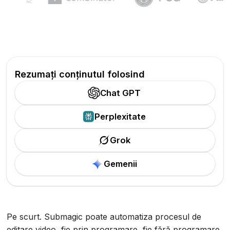
Rezumați conținutul folosind
Chat GPT
Perplexitate
Grok
Gemenii
Pe scurt. Submagic poate automatiza procesul de
editare video, fie prin programare, fie fără programare.