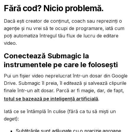
Fără cod? Nicio problemă.
Dacă ești creator de conținut, coach sau reprezinți o
agenție și nu vrei să te ocupi de programare, iată cum
poți automatiza întregul tău flux de lucru de editare
video.
Conectează Submagic la
instrumentele pe care le folosești
Pui un fișier video neprelucrat într-un dosar din Google
Drive. Submagic îl preia, îl editează și salvează clipurile
finale într-un alt dosar. Parcă ar fi magie, dar, de fapt,
totul se bazează pe inteligență artificială
.
Iată ce se întâmplă în culise (fără ca tu să miști un
deget):
Subtitrările sunt adăugate cu o precizie aproape