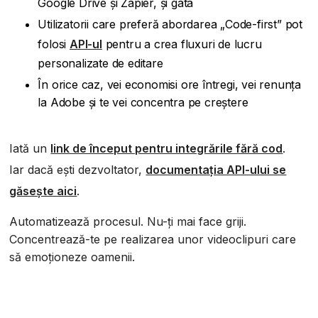
Google Drive și Zapier, și gata
Utilizatorii care preferă abordarea „Code-first” pot
folosi
API-ul
pentru a crea fluxuri de lucru
personalizate de editare
În orice caz, vei economisi ore întregi, vei renunța
la Adobe și te vei concentra pe creștere
Iată un
link de început pentru integrările fără cod
.
Iar dacă ești dezvoltator,
documentația API-ului se
găsește aici
.
Automatizează procesul. Nu-ți mai face griji.
Concentrează-te pe realizarea unor videoclipuri care
să emoționeze oamenii.