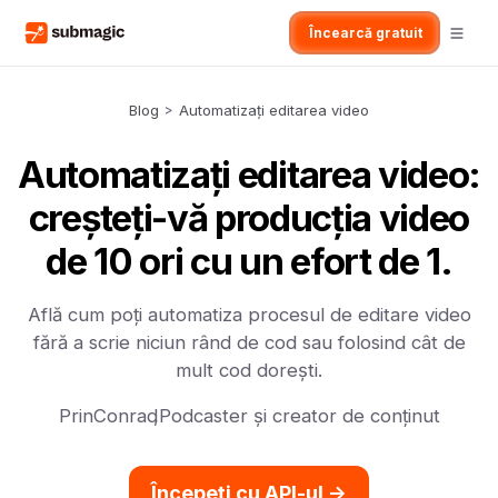
Încearcă gratuit
Blog
>
Automatizați editarea video
Automatizați editarea video:
creșteți-vă producția video
de 10 ori cu un efort de 1.
Află cum poți automatiza procesul de editare video
fără a scrie niciun rând de cod sau folosind cât de
mult cod dorești.
Prin
Conrad
,
Podcaster și creator de conținut
Începeți cu API-ul ->