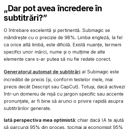
„Dar pot avea încredere în
subtitrări?”
O întrebare excelentă și pertinentă. Submagic se
mândrește cu o precizie de 98%. Limba engleză, la fel
ca orice altă limbă, este dificilă. Există nuanțe, termeni
specifici unor mărci, nume și o mulțime de alte
elemente care s-ar putea să nu fie redate corect.
Generatorul automat de subtitrări
al Submagic este
incredibil de precis (și, conform testelor mele, mai
precis decât Descript sau CapCut). Totuși, dacă activezi
într-un domeniu de nișă cu jargon specific sau accente
pronunțate, ar fi bine să arunci o privire rapidă asupra
subtitrărilor generate.
Iată perspectiva mea optimistă
: chiar dacă IA te ajută
să parcurgi 95% din proces, tocmai ai economisit 95%