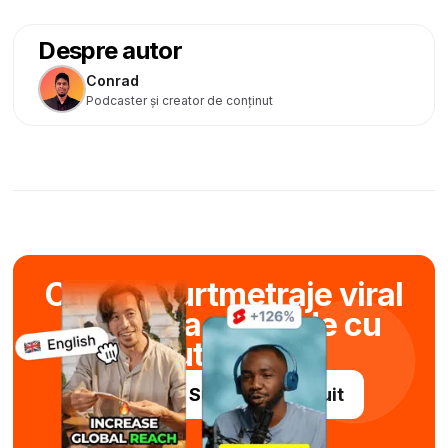
Despre autor
Conrad
Podcaster și creator de conținut
Creați scurtmetraje viral
în câteva secunde cu
ajutorul AI
Încercați Submagic gratuit