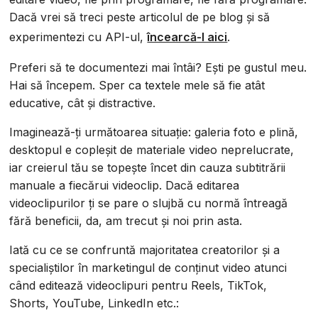
Dacă vrei să treci peste articolul de pe blog și să
experimentezi cu API-ul,
încearcă-l aici
.
Preferi să te documentezi mai întâi? Ești pe gustul meu.
Hai să începem. Sper ca textele mele să fie atât
educative, cât și distractive.
Imaginează-ți următoarea situație: galeria foto e plină,
desktopul e copleșit de materiale video neprelucrate,
iar creierul tău se topește încet din cauza subtitrării
manuale a fiecărui videoclip. Dacă editarea
videoclipurilor ți se pare o slujbă cu normă întreagă
fără beneficii, da, am trecut și noi prin asta.
Iată cu ce se confruntă majoritatea creatorilor și a
specialiștilor în marketingul de conținut video atunci
când editează videoclipuri pentru Reels, TikTok,
Shorts, YouTube, LinkedIn etc.: