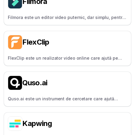
Filmora
Filmora este un editor video puternic, dar simplu, pentru
creatorii în curs de dezvoltare, popular pentru
instrumentele sale de inteligență artificială și efectele
diverse.
FlexClip
FlexClip este un realizator video online care ajută pe
oricine să creeze videoclipuri cu ajutorul șabloanelor,
activelor de stoc și instrumentelor de editare ușoară.
Quso.ai
Quso.ai este un instrument de cercetare care ajută
creatorii să transforme instantaneu videoclipurile
YouTube în note, rezumate și idei.
Kapwing