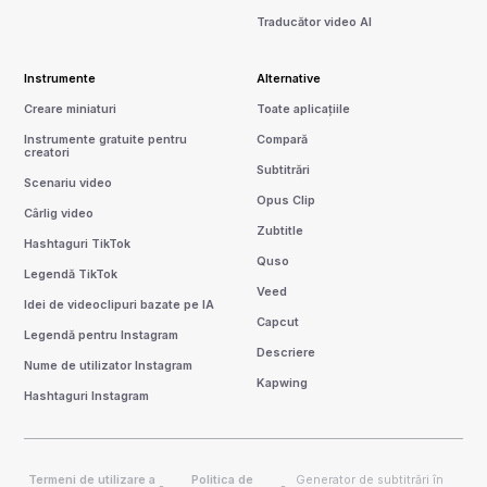
Traducător video AI
Instrumente
Alternative
Creare miniaturi
Toate aplicațiile
Instrumente gratuite pentru
Compară
creatori
Subtitrări
Scenariu video
Opus Clip
Cârlig video
Zubtitle
Hashtaguri TikTok
Quso
Legendă TikTok
Veed
Idei de videoclipuri bazate pe IA
Capcut
Legendă pentru Instagram
Descriere
Nume de utilizator Instagram
Kapwing
Hashtaguri Instagram
Termeni de utilizare a
Politica de
Generator de subtitrări în
-
-