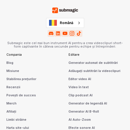
Română
Submagic este cel mai bun instrument AI pentru a crea videoclipuri short-
form captivante în câteva secunde pentru echipe și întreprinderi.
Compania
Editare
Blog
Generator automat de subtitrări
Misiune
Adăugați subtitrări la videoclipuri
Stabilirea prețurilor
Editor video AI
Recenzii
Video în text
Povești de succes
Clip podcast AI
Merch
Generator de legendă AI
Afiliați
Generator AI B-Roll
Limbi străine
AI Auto-Zoom
Harta site-ului
Efecte sonore AI