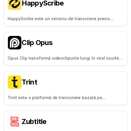
HappyScribe
HappyScribe este un serviciu de transcriere precis
pentru jurnaliști și creatori, oferind opțiuni de transcriere
bazate pe inteligență artificială și umană.
Clip Opus
Opus Clip transformă videoclipurile lungi în viral scurte
și viral cu ajutorul inteligenței artificiale. Aplicația este
concepută pentru refolosirea rapidă a conținutului, în
special pentru TikTok, Reels și Shorts.
Trint
Trint este o platformă de transcriere bazată pe
inteligență artificială pentru jurnaliști și cercetători, care
convertește fișiere audio și video în text editabil și ușor
de căutat.
Zubtitle