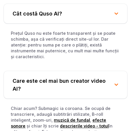
Cât costă Quso AI?
Prețul Quso nu este foarte transparent și se poate
schimba, așa că verificați direct site-ul lor. Dar
atenție: pentru suma pe care o plătiți, există
instrumente mai puternice, cu mult mai multe funcții
și caracteristici.
Care este cel mai bun creator video
AI?
Chiar acum? Submagic ia coroana. Se ocupă de
transcriere, adaugă subtitrări stilizate, B-roll
inteligent, zoom-uri,
muzică de fundal
,
efecte
sonore
și chiar îți scrie
descrierile video - totul
în