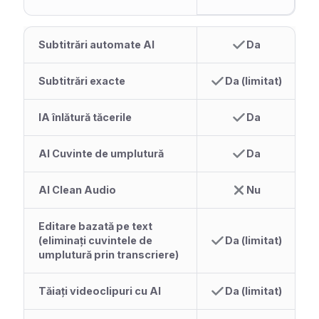
Subtitrări automate AI
Da
Subtitrări exacte
Da (limitat)
IA înlătură tăcerile
Da
AI Cuvinte de umplutură
Da
AI Clean Audio
Nu
Editare bazată pe text
(eliminați cuvintele de
Da (limitat)
umplutură prin transcriere)
Tăiați videoclipuri cu AI
Da (limitat)