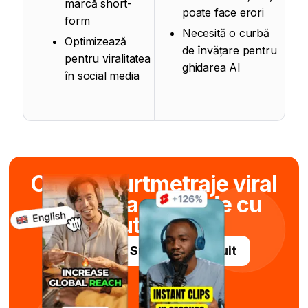
marcă short-
poate face erori
form
Necesită o curbă
Optimizează
de învățare pentru
pentru viralitatea
ghidarea AI
în social media
Creați scurtmetraje viral
în câteva secunde cu
ajutorul AI
Încercați Submagic gratuit