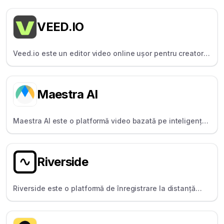
șabloanele și partajarea socială ușoară.
VEED.IO
Veed.io este un editor video online ușor pentru creatori,
care permite editarea și legendarea rapidă a
conținutului.
Maestra AI
Maestra AI este o platformă video bazată pe inteligență
artificială pentru creatori globali, oferind transcriere,
subtitrări și voiceover-uri în peste 125 de limbi.
Riverside
Riverside este o platformă de înregistrare la distanță
care oferă audio/video local și clar - perfectă pentru
podcasteri și intervievatori.