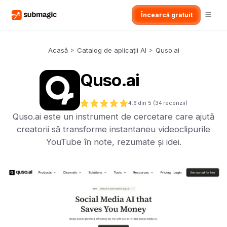
Încearcă gratuit
Acasă
>
Catalog de aplicații AI
>
Quso.ai
Quso.ai
4.6
din 5 (
34
recenzii)
Quso.ai este un instrument de cercetare care ajută
creatorii să transforme instantaneu videoclipurile
YouTube în note, rezumate și idei.