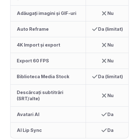
Adăugați imagini și GIF-uri
Nu
Auto Reframe
Da (limitat)
4K Import și export
Nu
Export 60 FPS
Nu
Biblioteca Media Stock
Da (limitat)
Descărcați subtitrări
Nu
(SRT/alte)
Avatari AI
Da
AI Lip Sync
Da