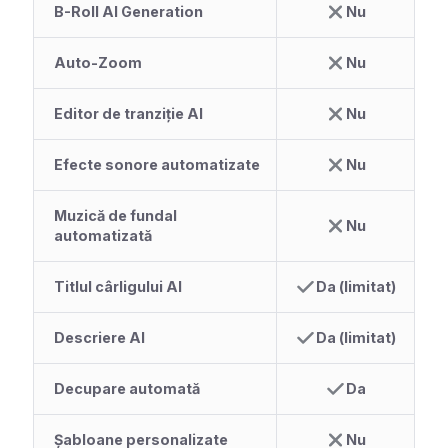
B-Roll AI Generation
Nu
Auto-Zoom
Nu
Editor de tranziție AI
Nu
Efecte sonore automatizate
Nu
Muzică de fundal
Nu
automatizată
Titlul cârligului AI
Da (limitat)
Descriere AI
Da (limitat)
Decupare automată
Da
Șabloane personalizate
Nu