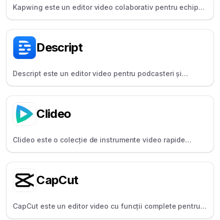
Kapwing este un editor video colaborativ pentru echipe
și creatori, care oferă instrumente AI și subtitrări.
Descript
Descript este un editor video pentru podcasteri și
YouTuberi care permite editarea videoclipurilor ca text,
cu funcții precum Overdub și Studio Sound.
Clideo
Clideo este o colecție de instrumente video rapide
pentru utilizatorii ocazionali, care ajută la îmbinarea,
comprimarea și redimensionarea videoclipurilor.
CapCut
CapCut este un editor video cu funcții complete pentru
mobil și desktop, popular pentru efectele sale la modă,