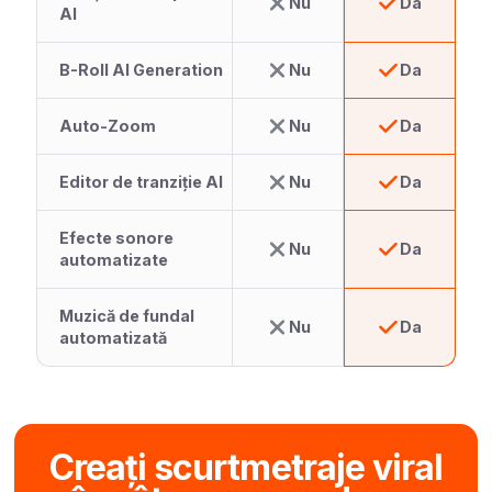
Nu
Da
AI
B-Roll AI Generation
Nu
Da
Auto-Zoom
Nu
Da
Editor de tranziție AI
Nu
Da
Efecte sonore
Nu
Da
automatizate
Muzică de fundal
Nu
Da
automatizată
Creați scurtmetraje viral