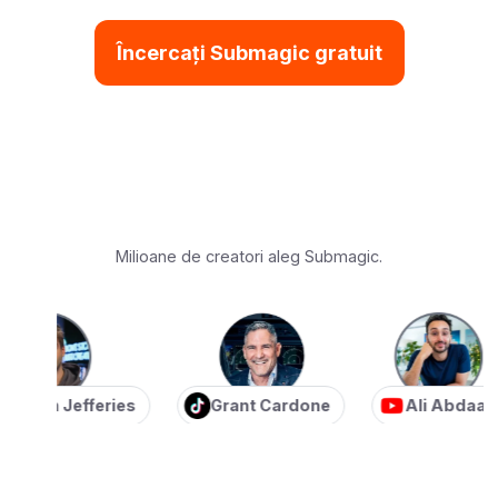
Încercați Submagic gratuit
Milioane de creatori aleg Submagic.
an Jefferies
Grant Cardone
Ali Abdaal