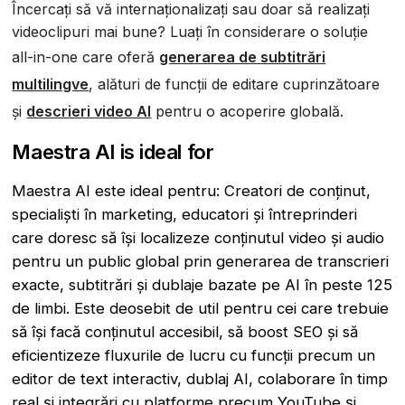
Încercați să vă internaționalizați sau doar să realizați
videoclipuri mai bune? Luați în considerare o soluție
all-in-one care oferă
generarea de subtitrări
multilingve
, alături de funcții de editare cuprinzătoare
și
descrieri video AI
pentru o acoperire globală.
Maestra AI is ideal for
Maestra AI este ideal pentru: Creatori de conținut,
specialiști în marketing, educatori și întreprinderi
care doresc să își localizeze conținutul video și audio
pentru un public global prin generarea de transcrieri
exacte, subtitrări și dublaje bazate pe AI în peste 125
de limbi. Este deosebit de util pentru cei care trebuie
să își facă conținutul accesibil, să boost SEO și să
eficientizeze fluxurile de lucru cu funcții precum un
editor de text interactiv, dublaj AI, colaborare în timp
real și integrări cu platforme precum YouTube și