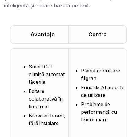
inteligentă și editare bazată pe text.
Avantaje
Contra
Smart Cut
Planul gratuit are
elimină automat
filigran
tăcerile
Funcțiile AI au cote
Editare
de utilizare
colaborativă în
Probleme de
timp real
performanță cu
Browser-based,
fișiere mari
fără instalare