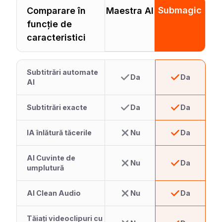
Submagic
Comparare în
Maestra AI
funcție de
caracteristici
Subtitrări automate
Da
Da
AI
Subtitrări exacte
Da
Da
IA înlătură tăcerile
Nu
Da
AI Cuvinte de
Nu
Da
umplutură
AI Clean Audio
Nu
Da
Tăiați videoclipuri cu