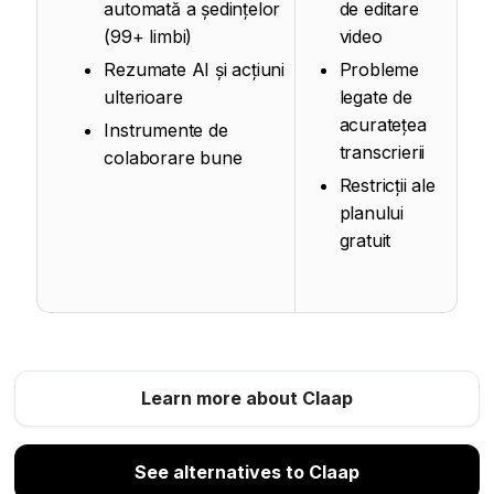
automată a ședințelor
de editare
(99+ limbi)
video
Rezumate AI și acțiuni
Probleme
ulterioare
legate de
acuratețea
Instrumente de
transcrierii
colaborare bune
Restricții ale
planului
gratuit
Learn more about Claap
See alternatives to Claap