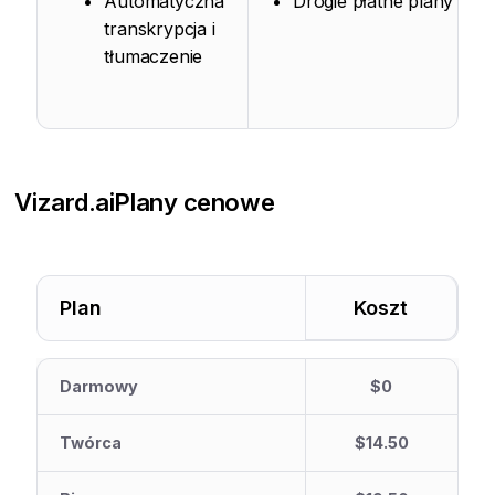
Automatyczna
Drogie płatne plany
transkrypcja i
tłumaczenie
Vizard.ai
Plany cenowe
Plan
Koszt
Darmowy
$0
Twórca
$14.50