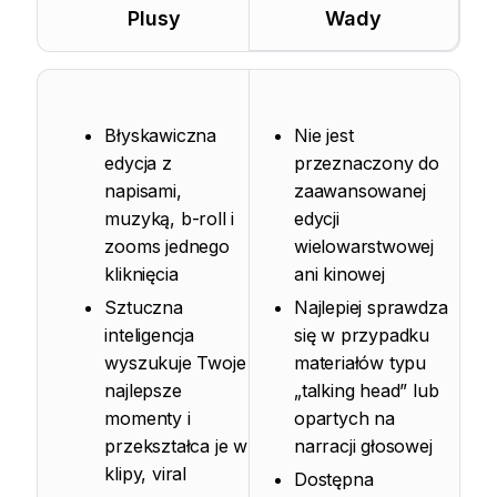
Plusy
Wady
Błyskawiczna
Nie jest
edycja z
przeznaczony do
napisami,
zaawansowanej
muzyką, b-roll i
edycji
zooms jednego
wielowarstwowej
kliknięcia
ani kinowej
Sztuczna
Najlepiej sprawdza
inteligencja
się w przypadku
wyszukuje Twoje
materiałów typu
najlepsze
„talking head” lub
momenty i
opartych na
przekształca je w
narracji głosowej
klipy, viral
Dostępna