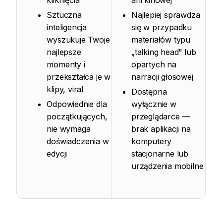
kliknięcia
ani kinowej
Sztuczna
Najlepiej sprawdza
inteligencja
się w przypadku
wyszukuje Twoje
materiałów typu
najlepsze
„talking head” lub
momenty i
opartych na
przekształca je w
narracji głosowej
klipy, viral
Dostępna
Odpowiednie dla
wyłącznie w
początkujących,
przeglądarce —
nie wymaga
brak aplikacji na
doświadczenia w
komputery
edycji
stacjonarne lub
urządzenia mobilne