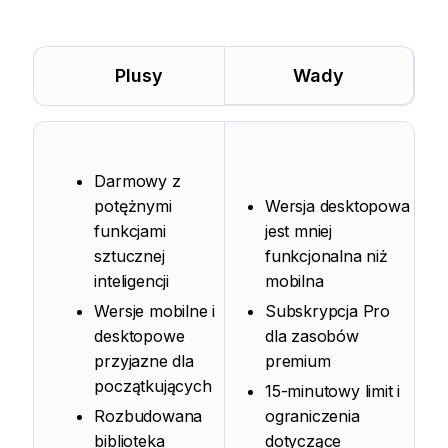
Plusy
Wady
Darmowy z
potężnymi
Wersja desktopowa
funkcjami
jest mniej
sztucznej
funkcjonalna niż
inteligencji
mobilna
Wersje mobilne i
Subskrypcja Pro
desktopowe
dla zasobów
przyjazne dla
premium
początkujących
15-minutowy limit i
Rozbudowana
ograniczenia
biblioteka
dotyczące