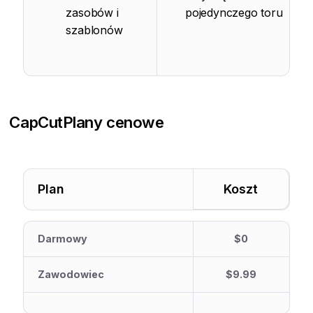
zasobów i
pojedynczego toru
szablonów
CapCut
Plany cenowe
Plan
Koszt
Darmowy
$0
Zawodowiec
$9.99