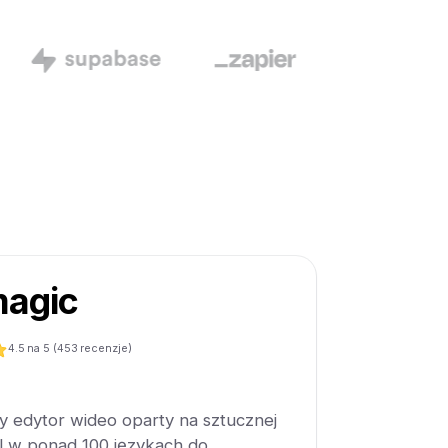
agic
4.5
na 5 (
453
recenzje)
y edytor wideo oparty na sztucznej
iral w ponad 100 językach do