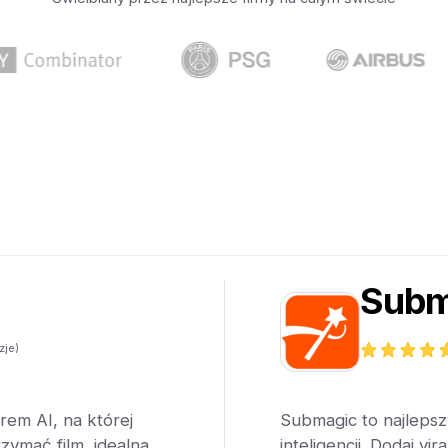
Subm
zje)
em AI, na której
Submagic to najlepsz
zymać film, idealna
inteligencji. Dodaj v