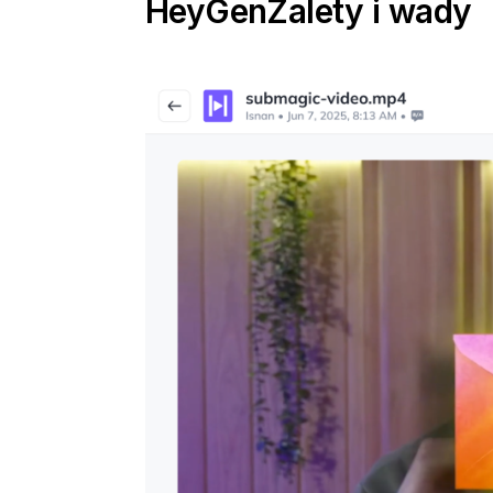
HeyGen
Zalety i wady