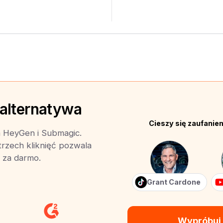
 alternatywa
Cieszy się zaufani
a HeyGen i Submagic.
trzech kliknięć pozwala
y za darmo.
Grant Cardone
Wypróbuj