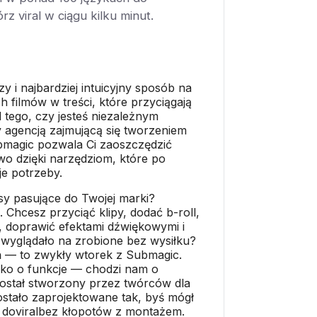
rz viral w ciągu kilku minut.
y i najbardziej intuicyjny sposób na
h filmów w treści, które przyciągają
 tego, czy jesteś niezależnym
y agencją zajmującą się tworzeniem
ubmagic pozwala Ci zaoszczędzić
wo dzięki narzędziom, które po
je potrzeby.
sy pasujące do Twojej marki?
. Chcesz przyciąć klipy, dodać b-roll,
, doprawić efektami dźwiękowymi i
 wyglądało na zrobione bez wysiłku?
zeń — to zwykły wtorek z Submagic.
ylko o funkcje — chodzi nam o
ostał stworzony przez twórców dla
stało zaprojektowane tak, byś mógł
” doviralbez kłopotów z montażem.