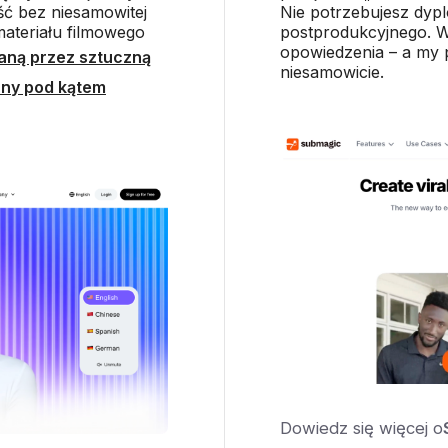
ć bez niesamowitej
Nie potrzebujesz dyp
ateriału filmowego
postprodukcyjnego. W
opowiedzenia – a my 
aną przez sztuczną
niesamowicie.
ny pod kątem
Dowiedz się więcej o