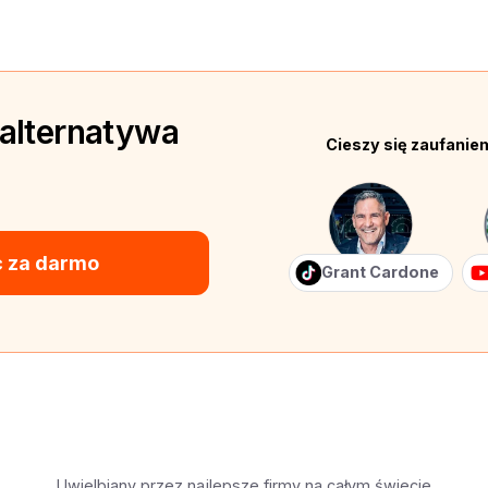
 alternatywa
Cieszy się zaufani
 za darmo
Grant Cardone
Uwielbiany przez najlepsze firmy na całym świecie