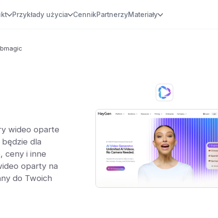
kt
Przykłady użycia
Cennik
Partnerzy
Materiały
ubmagic
ry wideo oparte
h będzie dla
 ceny i inne
ideo oparty na
wany do Twoich