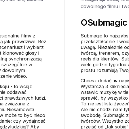
dowolnego filmu i twó
O
Submagic
sjonalne filmy z
Submagic to najszybsz
ią jak prawdziwe. Bez
przekształcenie Twoic
scenariusz i wybierz
uwagę. Niezależnie od
 klonować głosy i
twórcą, trenerem, cz
alną synchronizacją
reels dla klientów, S
, szczególnie w
wiele godzin tygodnio
 w dowolnym
prostu rozumieją Two
zenie wideo.
Chcesz dodać 🔥 napi
oju - to wciąż
Wystarczą 3 kliknięcia
 nie oddawać
wstawić muzykę w tle
ci prawdziwych ludzi.
sprawić, by wszystko
na związana z
To nie jest lista życ
mi. Niesamowita
Ale nie chodzi nam t
ów może to być nieco
swobodę. Submagic z
zdanie: czy wydajność
twórców. Wszystko zo
międzyludzkiej? Aby
przejść od „tak sobie