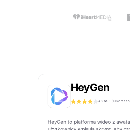
HeyGen
4.2
na 5 (
1362
recen
HeyGen to platforma wideo z awatar
użytkownicy wpisują skrypt, aby otr