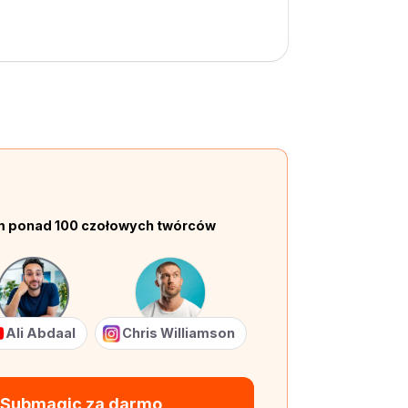
em ponad 100 czołowych twórców
Ali Abdaal
Chris Williamson
 Submagic za darmo