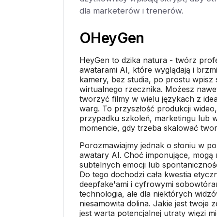
dla marketerów i trenerów.
O
HeyGen
HeyGen to dzika natura - twórz profe
awatarami AI, które wyglądają i brzm
kamery, bez studia, po prostu wpisz 
wirtualnego rzecznika. Możesz nawet
tworzyć filmy w wielu językach z ide
warg. To przyszłość produkcji wideo
przypadku szkoleń, marketingu lub
momencie, gdy trzeba skalować twor
Porozmawiajmy jednak o słoniu w pok
awatary AI. Choć imponujące, mogą
subtelnych emocji lub spontanicznoś
Do tego dochodzi cała kwestia etycz
deepfake'ami i cyfrowymi sobowtóra
technologia, ale dla niektórych widz
niesamowita dolina. Jakie jest twoje 
jest warta potencjalnej utraty więzi 