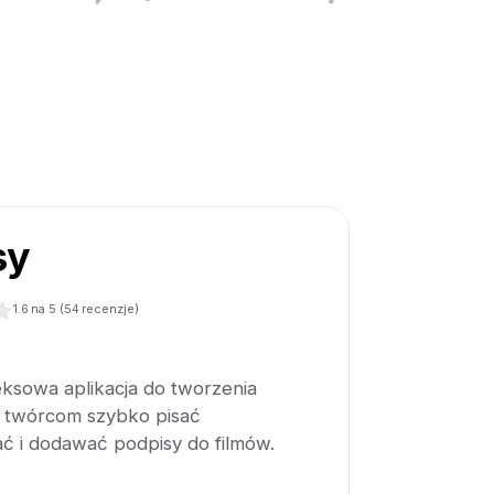
sy
1.6
na 5 (
54
recenzje)
eksowa aplikacja do tworzenia
 twórcom szybko pisać
ć i dodawać podpisy do filmów.