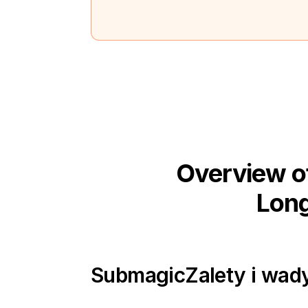
Overview o
Long
Submagic
Zalety i wad