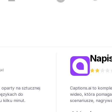
Napi
je)
 oparty na sztucznej
Captions.ai to kompl
 językach do
wideo, która pomaga
u kilku minut.
scenariusze, nagrywa