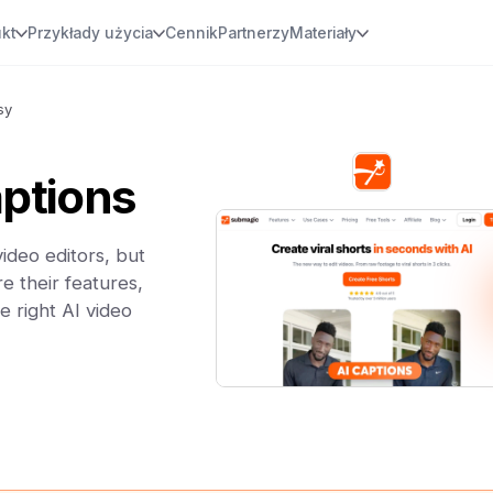
kt
Przykłady użycia
Cennik
Partnerzy
Materiały
sy
ptions
ideo editors, but
e their features,
e right AI video