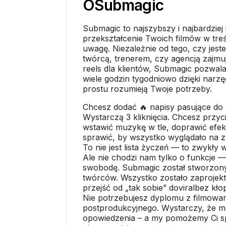
O
Submagic
Submagic to najszybszy i najbardziej
przekształcenie Twoich filmów w treś
uwagę. Niezależnie od tego, czy jest
twórcą, trenerem, czy agencją zajmu
reels dla klientów, Submagic pozwal
wiele godzin tygodniowo dzięki narzę
prostu rozumieją Twoje potrzeby.
Chcesz dodać 🔥 napisy pasujące do 
Wystarczą 3 kliknięcia. Chcesz przyci
wstawić muzykę w tle, doprawić efek
sprawić, by wszystko wyglądało na z
To nie jest lista życzeń — to zwykły
Ale nie chodzi nam tylko o funkcje 
swobodę. Submagic został stworzon
twórców. Wszystko zostało zaprojek
przejść od „tak sobie” doviralbez k
Nie potrzebujesz dyplomu z filmowan
postprodukcyjnego. Wystarczy, że ma
opowiedzenia – a my pomożemy Ci sp