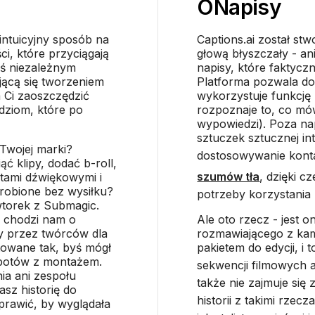
O
Napisy
 intuicyjny sposób na
Captions.ai został st
ci, które przyciągają
głową błyszczały - a
eś niezależnym
napisy, które faktycz
jącą się tworzeniem
Platforma pozwala do
a Ci zaoszczędzić
wykorzystuje funkcję
dziom, które po
rozpoznaje to, co mów
wypowiedzi). Poza na
sztuczek sztucznej inte
Twojej marki?
dostosowywanie kont
ąć klipy, dodać b-roll,
szumów tła
, dzięki c
tami dźwiękowymi i
robione bez wysiłku?
potrzeby korzystania 
 wtorek z Submagic.
— chodzi nam o
Ale oto rzecz - jest 
y przez twórców dla
rozmawiającego z kam
towane tak, byś mógł
pakietem do edycji, i 
łopotów z montażem.
sekwencji filmowych 
ia ani zespołu
także nie zajmuje si
sz historię do
historii z takimi rzecz
rawić, by wyglądała