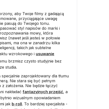
worzony, aby Twoje filmy z gadającą
nimowane, przyciągające uwagę
nie pasują do Twojego tonu.
pasować styl napisów do marki i
 rozpoznawania mowy, która
isz (nawet jeśli jesteś w połowie
pisami, ma ona w zanadrzu kilka
ligencji, takich jak subtelne
aktu wzrokowego i
usuwanie
zemu brzmisz czysto studyjnie bez
ze studia.
on specjalnie zaprojektowany dla tłumu
erą. Nie stara się być pełnym
to z założenia. Nie będzie łączyć
ani nakładać
fantazyjnych przejść
, a
ę zbytnio wizualnym opowiadaniem
ami jak
b-roll
. To bardziej specjalista -