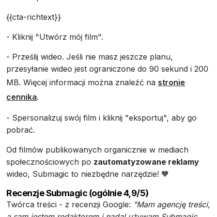
{{cta-richtext}}
- Kliknij "Utwórz mój film".
- Prześlij wideo. Jeśli nie masz jeszcze planu,
przesyłanie wideo jest ograniczone do 90 sekund i 200
MB. Więcej informacji można znaleźć na
stronie
cennika
.
- Spersonalizuj swój film i kliknij "eksportuj", aby go
pobrać.
Od filmów publikowanych organicznie w mediach
społecznościowych po
zautomatyzowane reklamy
wideo, Submagic to niezbędne narzędzie! 🧡
Recenzje Submagic (ogólnie 4,9/5)
Twórca treści - z recenzji Google:
"Mam agencję treści,
a sam jestem redaktorem i nadal używam Submagic,