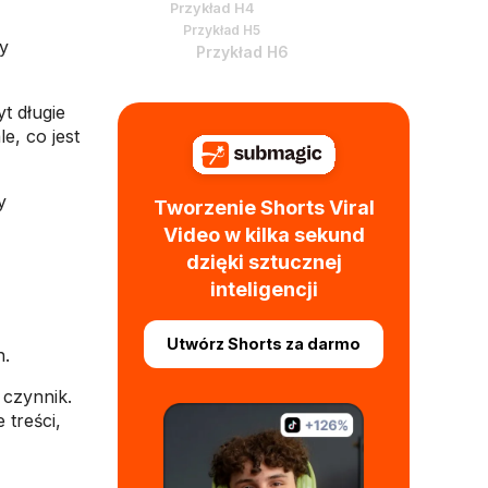
Przykład H4
Przykład H5
by
Przykład H6
t długie
e, co jest
y
Tworzenie Shorts Viral
Video w kilka sekund
dzięki sztucznej
inteligencji
Utwórz Shorts za darmo
h.
 czynnik.
 treści,