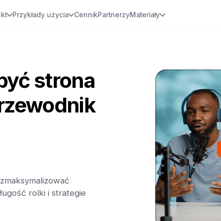
kt
Przykłady użycia
Cennik
Partnerzy
Materiały
być strona
przewodnik
by zmaksymalizować
ugość rolki i strategie