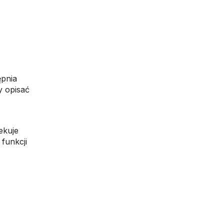
ępnia
y opisać
ekuje
funkcji