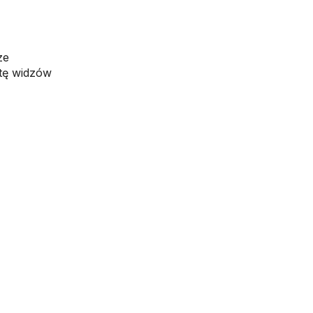
ze
atę widzów