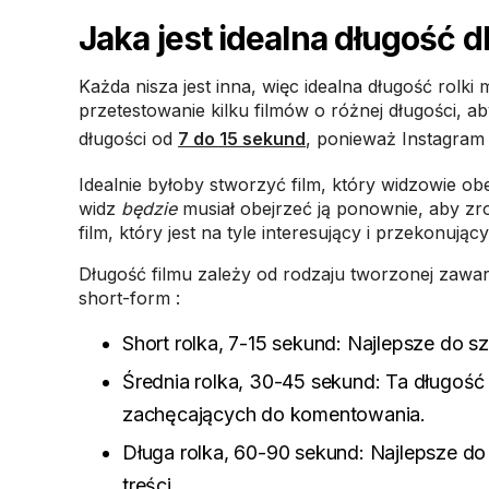
Jaka jest idealna długość d
Każda nisza jest inna, więc idealna długość rolk
przetestowanie kilku filmów o różnej długości, aby
długości od
7 do 15 sekund
, ponieważ Instagram z
Idealnie byłoby stworzyć film, który widzowie obe
widz
będzie
musiał obejrzeć ją ponownie, aby zr
film, który jest na tyle interesujący i przekonują
Długość filmu zależy od rodzaju tworzonej zawart
short-form :
Short rolka, 7-15 sekund: Najlepsze do s
Średnia rolka, 30-45 sekund: Ta długość 
zachęcających do komentowania.
Długa rolka, 60-90 sekund: Najlepsze d
treści.