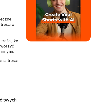
nieczne
treści o
treści, że
stworzyć
z innymi.
nia treści
gółowych