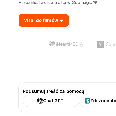
Przez
Elie
,
Twórca treści w Submagic 🧡
Viral do filmów ->
Podsumuj treść za pomocą
Chat GPT
Zdezorient