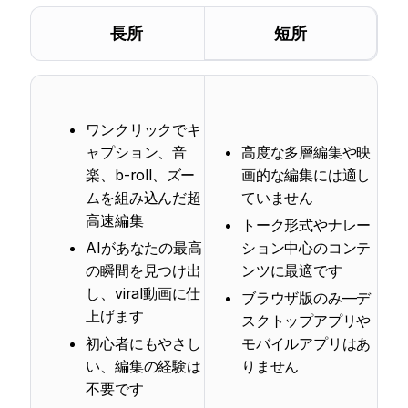
長所
短所
ワンクリックでキ
ャプション、音
高度な多層編集や映
楽、b-roll、ズー
画的な編集には適し
ムを組み込んだ超
ていません
高速編集
トーク形式やナレー
AIがあなたの最高
ション中心のコンテ
の瞬間を見つけ出
ンツに最適です
し、viral動画に仕
ブラウザ版のみ—デ
上げます
スクトップアプリや
初心者にもやさし
モバイルアプリはあ
い、編集の経験は
りません
不要です