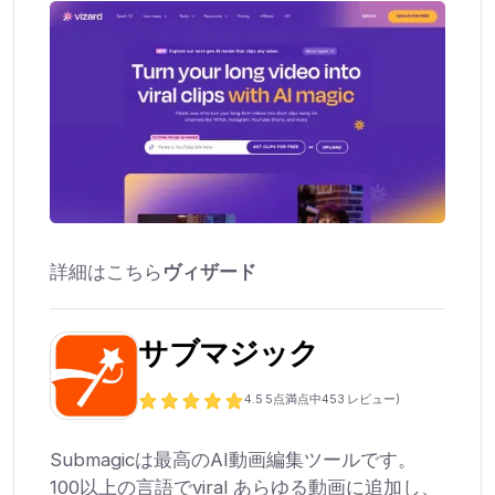
詳細はこちら
ヴィザード
サブマジック
4.5
5点満点中
453
レビュー)
Submagicは最高のAI動画編集ツールです。
100以上の言語でviral あらゆる動画に追加し、