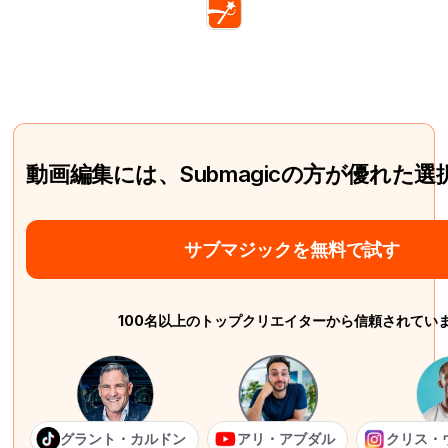
動画編集には、Submagicの方が優れた
サブマジックを無料で試す
100名以上のトップクリエイターから信頼されてい
グラント・カルドン
アリ・アブダル
クリス・