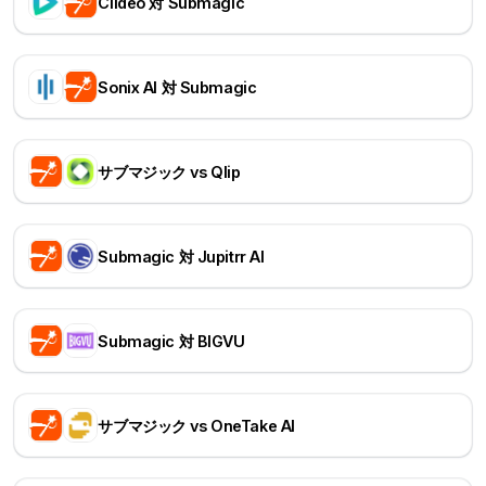
Clideo 対 Submagic
Sonix AI 対 Submagic
サブマジック vs Qlip
Submagic 対 Jupitrr AI
Submagic 対 BIGVU
サブマジック vs OneTake AI