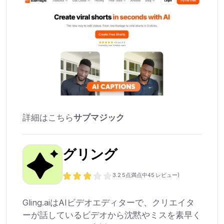
詳細はこちら
サブマジック
グリング
3.2
5点満点中
45
レビュー)
Gling.aiはAIビデオエディターで、クリエイタ
ーが話しているビデオから沈黙やミスを素早く