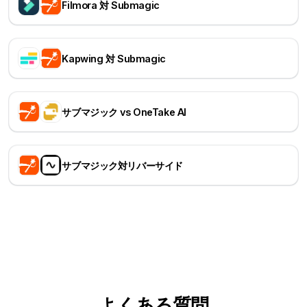
Filmora 対 Submagic
Kapwing 対 Submagic
サブマジック vs OneTake AI
サブマジック対リバーサイド
よくある質問