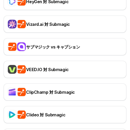
HeyGen 対 Submagic
Vizard.ai 対 Submagic
サブマジック vs キャプション
VEED.IO 対 Submagic
ClipChamp 対 Submagic
Clideo 対 Submagic