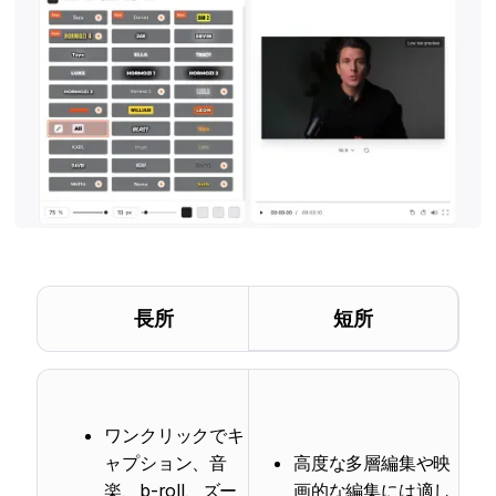
長所
短所
ワンクリックでキ
ャプション、音
高度な多層編集や映
楽、b-roll、ズー
画的な編集には適し