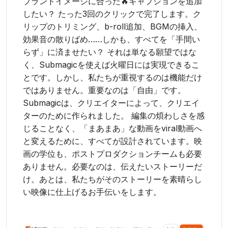
ブランドイメージに合った🔥キャプションを追加
したい？ たった3回のクリックで完了します。ク
リップのトリミング、b-roll追加、BGMの挿入、
効果音の散りばめ……しかも、すべてを「手間い
らず」に済ませたい？ それは単なる願望ではな
く、Submagicを使えば火曜日には実現できるこ
とです。しかし、私たちが重視するのは機能だけ
ではありません。重要なのは「自由」です。
Submagicは、クリエイターによって、クリエイ
ターのために作られました。 編集の煩わしさを感
じることなく、「まあまあ」な動画をviral動画へ
と変えるために、すべてが設計されています。映
画の学位も、ポストプロダクションチームも必要
ありません。必要なのは、伝えたいストーリーだ
け。あとは、私たちがそのストーリーを素晴らし
い映像に仕上げるお手伝いをします。