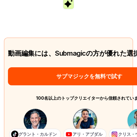
動画編集には、Submagicの方が優れた
サブマジックを無料で試す
100名以上のトップクリエイターから信頼されてい
グラント・カルドン
アリ・アブダル
クリス・