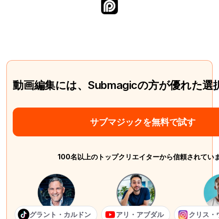
動画編集には、Submagicの方が優れた
サブマジックを無料で試す
100名以上のトップクリエイターから信頼されてい
グラント・カルドン
アリ・アブダル
クリス・