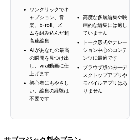
ワンクリックでキ
ャプション、音
高度な多層編集や映
楽、b-roll、ズー
画的な編集には適し
ムを組み込んだ超
ていません
高速編集
トーク形式やナレー
AIがあなたの最高
ション中心のコンテ
の瞬間を見つけ出
ンツに最適です
し、viral動画に仕
ブラウザ版のみ—デ
上げます
スクトップアプリや
初心者にもやさし
モバイルアプリはあ
い、編集の経験は
りません
不要です
サブマジック
料金プラン