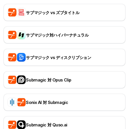
サブマジック vs ズブタイトル
サブマジック対ハイパーナチュラル
サブマジック vs ディスクリプション
Submagic 対 Opus Clip
Sonix AI 対 Submagic
Submagic 対 Quso.ai