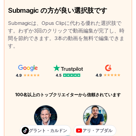
Submagic の方が良い選択肢です
Submagicは、Opus Clipに代わる優れた選択肢で
す。わずか3回のクリックで動画編集が完了し、時
間を節約できます。3本の動画を無料で編集できま
す。
100名以上のトップクリエイターから信頼されています
グラント・カルドン
アリ・アブダル