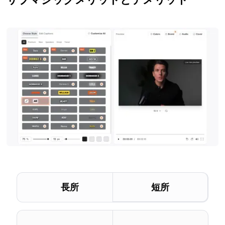
長所
短所