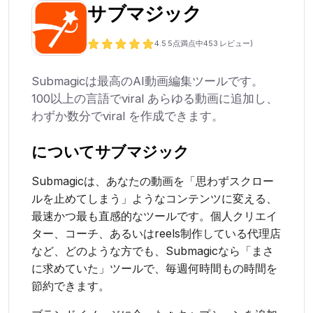
サブマジック
4.5
5点満点中
453
レビュー)
Submagicは最高のAI動画編集ツールです。
100以上の言語でviral あらゆる動画に追加し、
わずか数分でviral を作成できます。
について
サブマジック
Submagicは、あなたの動画を「思わずスクロー
ルを止めてしまう」ようなコンテンツに変える、
最速かつ最も直感的なツールです。個人クリエイ
ター、コーチ、あるいはreels制作している代理店
など、どのような方でも、Submagicなら「まさ
に求めていた」ツールで、毎週何時間もの時間を
節約できます。