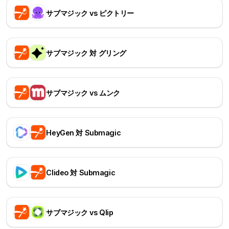
サブマジック vs ピクトリー
サブマジック 対 グリング
サブマジック vs ムンク
HeyGen 対 Submagic
Clideo 対 Submagic
サブマジック vs Qlip