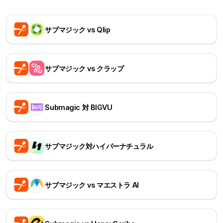
サブマジック vs Qlip
サブマジック vs クラップ
Submagic 対 BIGVU
サブマジック対ハイパーナチュラル
サブマジック vs マエストラ AI