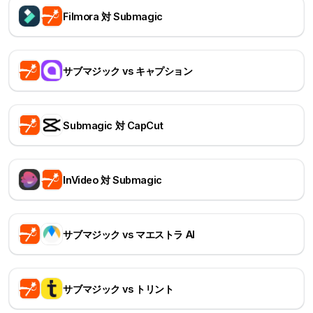
Filmora 対 Submagic
サブマジック vs キャプション
Submagic 対 CapCut
InVideo 対 Submagic
サブマジック vs マエストラ AI
サブマジック vs トリント