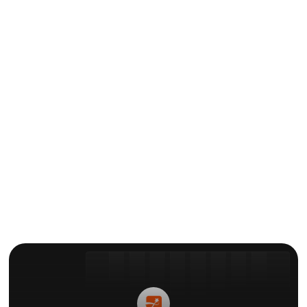
クリエイターの心得
Submagicレビュー2025：最高
のAIビデオエディターか？
による
エリー