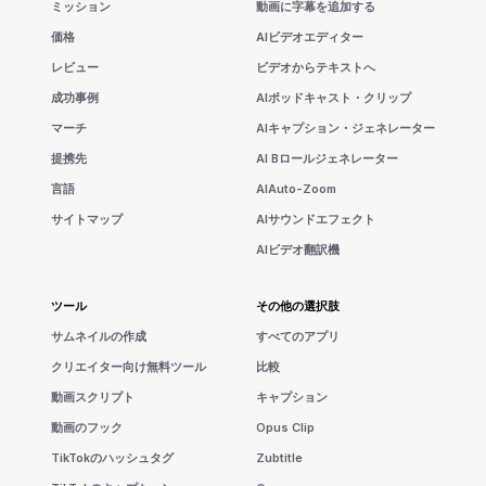
ミッション
動画に字幕を追加する
価格
AIビデオエディター
レビュー
ビデオからテキストへ
成功事例
AIポッドキャスト・クリップ
マーチ
AIキャプション・ジェネレーター
提携先
AI Bロールジェネレーター
言語
AIAuto-Zoom
サイトマップ
AIサウンドエフェクト
AIビデオ翻訳機
ツール
その他の選択肢
サムネイルの作成
すべてのアプリ
クリエイター向け無料ツール
比較
動画スクリプト
キャプション
動画のフック
Opus Clip
TikTokのハッシュタグ
Zubtitle