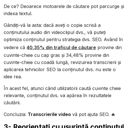
De ce? Deoarece motoarele de căutare pot parcurge și
indexa textul.
Gândiți-vă la asta: dacă aveți o copie scrisă a
conținutului audio din videoclipul dvs., vă puteți
optimiza conținutul pentru strategia dvs. SEO. Având în
vedere că
40,35% din traficul de căutare
provine din
cuvinte-cheie cu cap gras și 34,48% provine din
cuvinte-cheie cu coadă lungă, revizuirea transcrierii și
aplicarea tehnicilor SEO la conținutul dvs. nu este o
idee rea.
În acest fel, atunci când utilizatorii caută cuvinte cheie
relevante, conținutul dvs. va apărea în rezultatele
căutării.
Concluzia:
Transcrierile video
vă pot ajuta SEO. 🔥
3- Reorientați cu ușurință conținutul