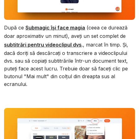
După ce
Submagic își face magia
(ceea ce durează
doar aproximativ un minut), aveți un set complet de
subtitrări pentru videoclipul dvs
., marcat în timp. Și,
dacă doriți să descărcați o transcriere a videoclipului
dvs. sau să copiați subtitrările într-un document text,
puteți face acest lucru. Trebuie doar să faceți clic pe
butonul "Mai mult" din colțul din dreapta sus al
ecranului.