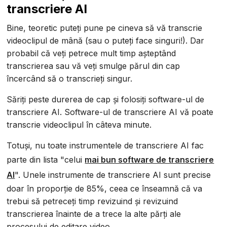
transcriere AI
Bine, teoretic puteți pune pe cineva să vă transcrie
videoclipul de mână (sau o puteți face singuri!). Dar
probabil că veți petrece mult timp așteptând
transcrierea sau vă veți smulge părul din cap
încercând să o transcrieți singur.
Săriți peste durerea de cap și folosiți software-ul de
transcriere AI. Software-ul de transcriere AI vă poate
transcrie videoclipul în câteva minute.
Totuși, nu toate instrumentele de transcriere AI fac
parte din lista "celui
mai bun software de transcriere
AI
". Unele instrumente de transcriere AI sunt precise
doar în proporție de 85%, ceea ce înseamnă că va
trebui să petreceți timp revizuind și revizuind
transcrierea înainte de a trece la alte părți ale
procesului de editare video.