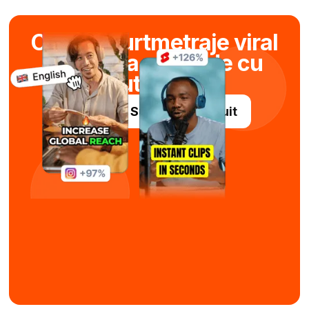
Creați scurtmetraje viral
în câteva secunde cu
ajutorul AI
Încercați Submagic gratuit