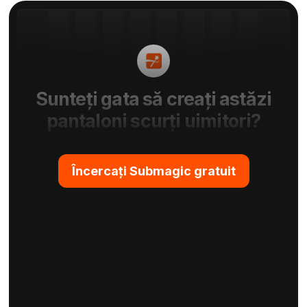
Sunteți gata să creați astăzi
pantaloni scurți uimitori?
Încercați Submagic gratuit