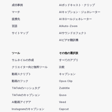
成功事例
AIポッドキャスト・クリップ
マーチ
AIキャプション・ジェネレーター
提携先
AI Bロールジェネレーター
言語
AIAuto-Zoom
サイトマップ
AIサウンドエフェクト
AIビデオ翻訳機
ツール
その他の選択肢
サムネイルの作成
すべてのアプリ
クリエイター向け無料ツール
比較
動画スクリプト
キャプション
動画のフック
Opus Clip
TikTokのハッシュタグ
Zubtitle
TikTokのキャプション
Quso
AI動画アイデア
Veed
Instagramのキャプション
Capcut