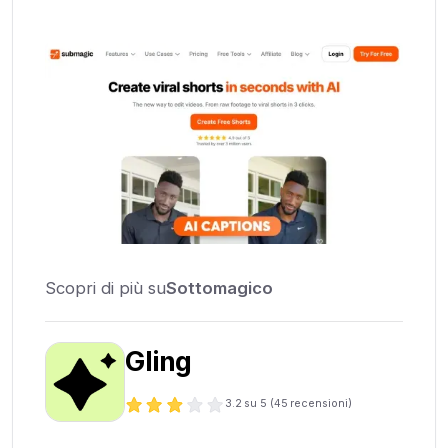
Scopri di più su
Sottomagico
Gling
3.2
su 5 (
45
recensioni)