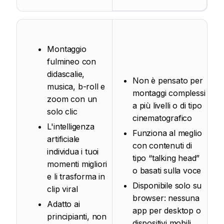
Montaggio
fulmineo con
didascalie,
Non è pensato per
musica, b-roll e
montaggi complessi
zoom con un
a più livelli o di tipo
solo clic
cinematografico
L'intelligenza
Funziona al meglio
artificiale
con contenuti di
individua i tuoi
tipo “talking head”
momenti migliori
o basati sulla voce
e li trasforma in
Disponibile solo su
clip viral
browser: nessuna
Adatto ai
app per desktop o
principianti, non
dispositivi mobili