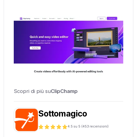
Scopri di più su
ClipChamp
Sottomagico
4.5
su 5 (
453
recensioni)